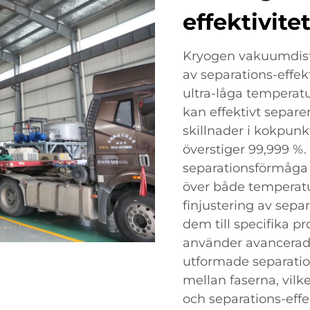
effektivite
Kryogen vakuumdisti
av separations-effe
ultra-låga temperat
kan effektivt sepa
skillnader i kokpun
överstiger 99,999 %
separationsförmåga 
över både temperatur
finjustering av sepa
dem till specifika p
använder avancerad
utformade separati
mellan faserna, vilk
och separations-effe