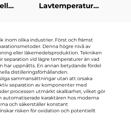
ell
Lavtemperatur
Under Tryck
pump
Evaporator
rande
Kompressor Kylning
 inom olika industrier. Först och främst
ng
Värmeväxling
eparationsmetoder. Denna högre nivå av
maskin
Utrustning
skapning eller läkemedelsproduktion. Tekniken
r separation vid lägre temperaturer än vad
Avloppsvattenbehandlings
ylan har uppnåtts. En annan betydande fördel
la distilleringsförhållanden.
nsliga sammansättningar utan att orsaka
ektiv separation av komponenter med
uder processen utmärkt skalbarhet, vilket gör
 Den automatiserade karaktären hos moderna
rna och säkerställer konstant
skar risken för oxidation och potentiellt