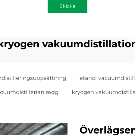
Skicka
kryogen vakuumdistillatio
istilleringsuppsättning
etanol vacuumdistill
cuumdistillerianlægg
kryogen vakuumdistilla
Överlägsen