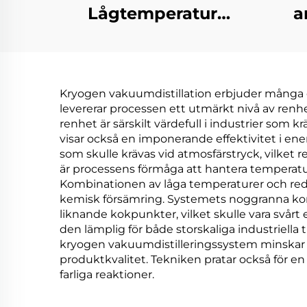
Lågtemperatur
a
Industriell
avfa
Avfallsvattenkoncentration
va
Kristalliseringselement
Kryogen vakuumdistillation erbjuder många öv
levererar processen ett utmärkt nivå av ren
renhet är särskilt värdefull i industrier som
visar också en imponerande effektivitet i e
som skulle krävas vid atmosfärstryck, vilket 
är processens förmåga att hantera temperatur
Kombinationen av låga temperaturer och reduc
kemisk försämring. Systemets noggranna kon
liknande kokpunkter, vilket skulle vara svårt
den lämplig för både storskaliga industriell
kryogen vakuumdistilleringssystem minskar k
produktkvalitet. Tekniken pratar också för en
farliga reaktioner.