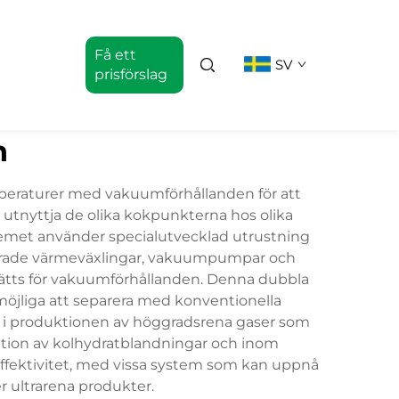
Få ett
SV
prisförslag
n
peraturer med vakuumförhållanden för att
 utnyttja de olika kokpunkterna hos olika
temet använder specialutvecklad utrustning
uerade värmeväxlingar, vakuumpumpar och
tsätts för vakuumförhållanden. Denna dubbla
möjliga att separera med konventionella
lt i produktionen av höggradsrena gaser som
ration av kolhydratblandningar och inom
effektivitet, med vissa system som kan uppnå
er ultrarena produkter.