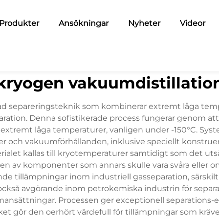
Produkter
Ansökningar
Nyheter
Videor
kryogen vakuumdistillatio
rad separeringsteknik som kombinerar extremt låga tem
ration. Denna sofistikerade process fungerar genom att
xtremt låga temperaturer, vanligen under -150°C. Sys
r och vakuumförhållanden, inklusive speciellt konstr
rialet kallas till kryotemperaturer samtidigt som det u
en av komponenter som annars skulle vara svåra eller o
nde tillämpningar inom industriell gasseparation, särski
r också avgörande inom petrokemiska industrin för sepa
mansättningar. Processen ger exceptionell separations-
ket gör den oerhört värdefull för tillämpningar som kräv