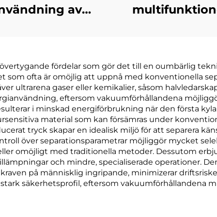
nvändning av
multifunktion
llsvattenbehandling
kemisk
kuumdestilleri
värmeväxlings
Evaporator
vakuumextrahe
ertygande fördelar som gör det till en oumbärlig teknik
maskinfabrik
koncentreri
het som ofta är omöjlig att uppnå med konventionella s
kristalliserings
 kräver ultrarena gaser eller kemikalier, såsom halvledar
nergianvändning, eftersom vakuumförhållandena möjliggö
resulterar i minskad energiförbrukning när den första k
sensitiva material som kan försämras under konventionel
erat tryck skapar en idealisk miljö för att separera kä
troll över separationsparametrar möjliggör mycket sel
 eller omöjligt med traditionella metoder. Dessutom erbj
a tillämpningar och mindre, specialiserade operationer.
raven på människlig ingripande, minimizerar driftsriske
 stark säkerhetsprofil, eftersom vakuumförhållandena min