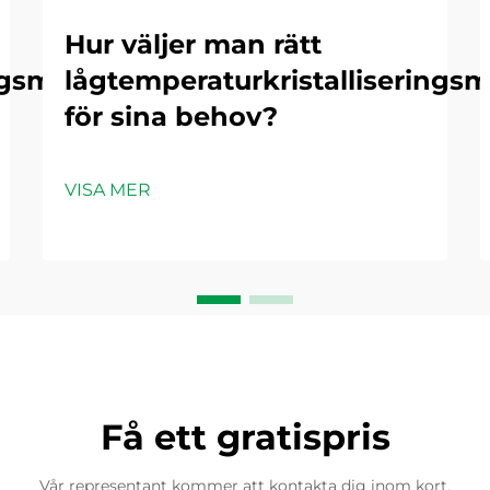
Hur väljer man rätt
ngsmaskiner
lågtemperaturkristalliserings
för sina behov?
VISA MER
Få ett gratispris
Vår representant kommer att kontakta dig inom kort.