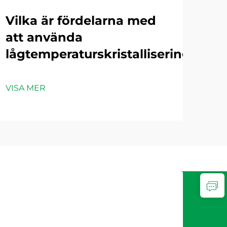
Vilka är fördelarna med
Vi
maskin
att använda
fo
lågtemperaturskristalliseringsmas
ind
av
VISA MER
VIS