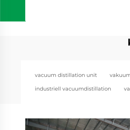
vacuum distillation unit
vakuumd
industriell vacuumdistillation
va