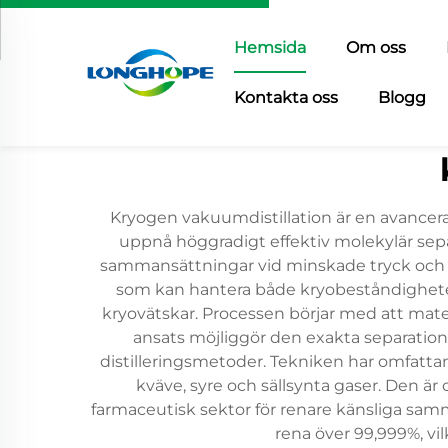
Hemsida
Om oss
Kontakta oss
Blogg
Kryogen vakuumdistillation är en avance
uppnå höggradigt effektiv molekylär sepa
sammansättningar vid minskade tryck och e
som kan hantera både kryobeståndighete
kryovätskar. Processen börjar med att mate
ansats möjliggör den exakta separation
distilleringsmetoder. Tekniken har omfatta
kväve, syre och sällsynta gaser. Den ä
farmaceutisk sektor för renare känsliga sam
rena över 99,999%, vil