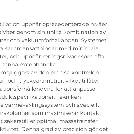
t
llation uppnår oprecedenterade nivåer
ktivitet genom sin unika kombination av
urer och vakuumförhållanden. Systemet
rera sammansättningar med minimala
kter, och uppnår reningsnivåer som ofta
. Denna exceptionella
möjliggörs av den precisa kontrollen
- och tryckparametrar, vilket tillåter
rationsförhållandena för att anpassa
roduktspecifikationer. Tekniken
e värmeväxlingssystem och speciellt
onskolonner som maximiserar kontakt
et säkerställer optimal massatransfer
ktivitet. Denna grad av precision gör det