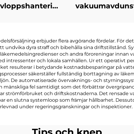
avloppshantering
vakuumavduns
dunstning noll
Hög-effekti
tskedisposition
distillation Indu
(ZLD)
avloppsrenings
elsförsäljning erbjuder flera avgörande fördelar. För det 
oppshanterings
att undvika dyra straff och bibehålla sina driftstillstånd
uumavdunstare
 läkemedelsingredienser och andra föroreningar innan vat
ed intressenter och lokala samhällen. Ur ett operativt p
lket resulterar i betydande kostnadsbesparingar på vat
sprocesser säkerställer fullständig borttagning av läkem
miljön. De automatiserade övervaknings- och styrnings
h mänskliga fel samtidigt som det förbättrar övergripand
r strömförbruket och driftskostnaderna. Det rensade vat
par en slutna systemloop som främjar hållbarhet. Dessu
erlevnad under regeringsgranskningar och inspektioner.
Tips och knep