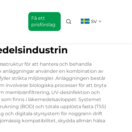
Få ett
SV
prisförslag
edelsindustrin
astruktur för att hantera och behandla
de anläggningar använder en kombination av
yller strikta miljöregler. Anläggningen består
om involverar biologiska processer för att bryta
om membranfiltrering, UV-desinfektion och
 som finns i läkemedelsavloppet. Systemet
rukning (BOD) och totala upplösta fasta (TSS)
g och digitala styrsystem för noggrann drift
ljömässig kompatibilitet, skydda allmän hälsa