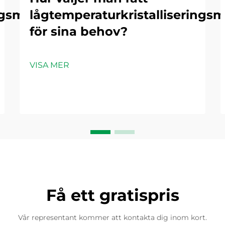
ngsmaskiner
lågtemperaturkristalliserings
för sina behov?
VISA MER
Få ett gratispris
Vår representant kommer att kontakta dig inom kort.