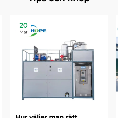
20
Mar
Hur väljer man rätt