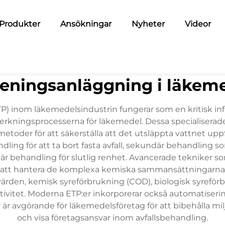
Produkter
Ansökningar
Nyheter
Videor
reningsanläggning i läkem
) inom läkemedelsindustrin fungerar som en kritisk infr
verkningsprocesserna för läkemedel. Dessa specialisera
toder för att säkerställa att det utsläppta vattnet uppf
ndling för att ta bort fasta avfall, sekundär behandling s
är behandling för slutlig renhet. Avancerade tekniker s
för att hantera de komplexa kemiska sammansättningarna
rden, kemisk syreförbrukning (COD), biologisk syreförb
tivitet. Moderna ETP:er inkorporerar också automatiserin
 är avgörande för läkemedelsföretag för att bibehålla mi
och visa företagsansvar inom avfallsbehandling.