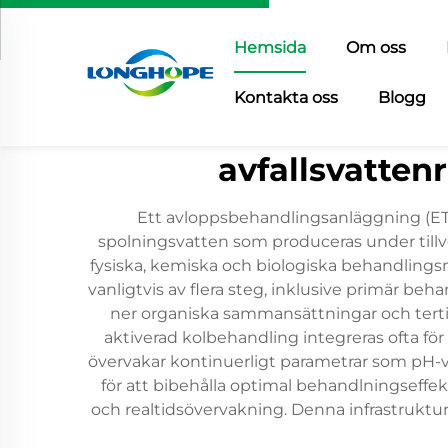
Hemsida
Om oss
Kontakta oss
Blogg
avfallsvatten
Ett avloppsbehandlingsanläggning (ETP
spolningsvatten som produceras under till
fysiska, kemiska och biologiska behandlingsme
vanligtvis av flera steg, inklusive primär beha
ner organiska sammansättningar och terti
aktiverad kolbehandling integreras ofta 
övervakar kontinuerligt parametrar som pH-vä
för att bibehålla optimal behandlningseffek
och realtidsövervakning. Denna infrastruktur