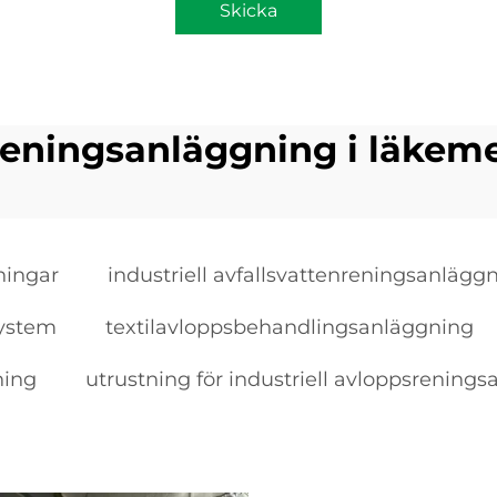
Skicka
reningsanläggning i läkem
ningar
industriell avfallsvattenreningsanlägg
system
textilavloppsbehandlingsanläggning
ning
utrustning för industriell avloppsrening