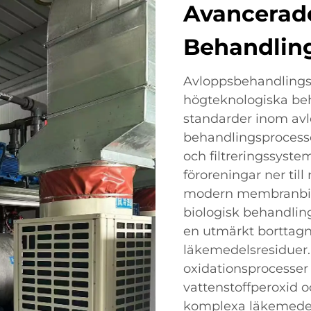
Avancerad
Behandlin
Avloppsbehandlings
högteknologiska be
standarder inom avl
behandlingsprocess
och filtreringssystem
föroreningar ner till
modern membranbio
biologisk behandling 
en utmärkt borttagn
läkemedelsresiduer
oxidationsprocesser
vattenstoffperoxid o
komplexa läkemedels