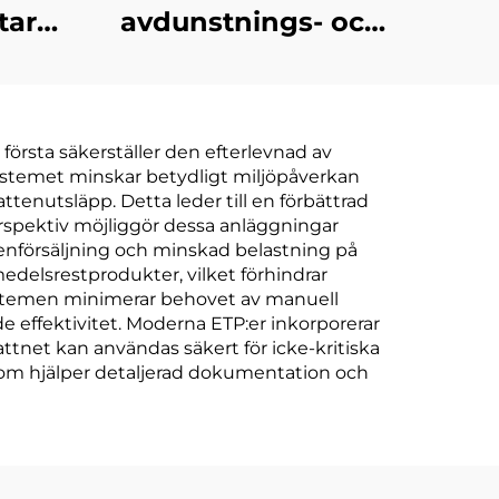
tare
avdunstnings- och
v
kristallizeringsmaskin
strier
för RO-avlopps
reduktionsmaskin
koncentration och
första säkerställer den efterlevnad av
deponifukt
. Systemet minskar betydligt miljöpåverkan
tenutsläpp. Detta leder till en förbättrad
erspektiv möjliggör dessa anläggningar
tenförsäljning och minskad belastning på
edelsrestprodukter, vilket förhindrar
systemen minimerar behovet av manuell
e effektivitet. Moderna ETP:er inkorporerar
tnet kan användas säkert för icke-kritiska
tom hjälper detaljerad dokumentation och