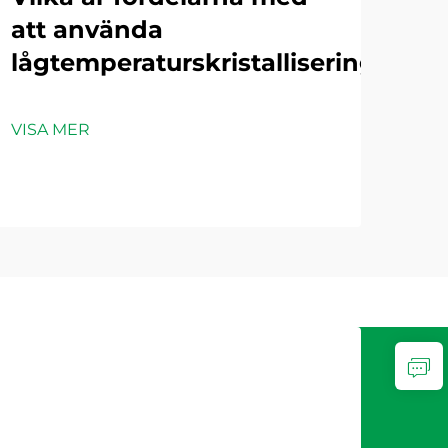
maskin
att använda
vo
lågtemperaturskristalliseringsmas
fö
ind
av
VISA MER
VIS