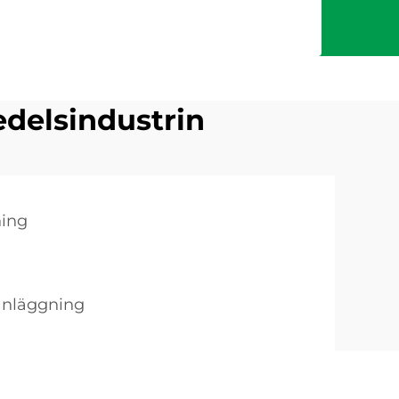
edelsindustrin
ning
sanläggning