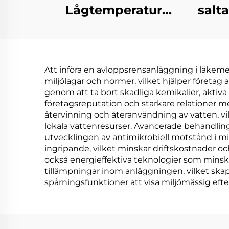
Lågtemperatur
salt
Industriell
av
Avfallsvattenkoncentration
vä
Kristalliseringselement
Att införa en avloppsrensanläggning i läkemed
avl
miljölagar och normer, vilket hjälper företag 
vak
genom att ta bort skadliga kemikalier, aktiva
företagsreputation och starkare relationer m
återvinning och återanvändning av vatten, vi
lokala vattenresurser. Avancerade behandling
utvecklingen av antimikrobiell motstånd i 
ingripande, vilket minskar driftskostnader oc
också energieffektiva teknologier som minska
tillämpningar inom anläggningen, vilket ska
spårningsfunktioner att visa miljömässig eft