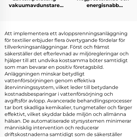
vakuumavdunstare
energisnabb
Hög-effektiv
lavtemperaturig
distillation Industrier
värmepumpsvakuumkrist
avloppsreningsreduktionsmaskin
tillverkad i Kina
Att implementera ett avloppsrenningsanläggning
för textilier erbjuder flera övertygande fördelar för
tillverkningsanläggningar. Först och främst
säkerställer det efterlevnad av miljöregleringar och
hjälper till att undvika kostsamma böter samtidigt
som man bevarar en positiv företagsbild.
Anläggningen minskar betydligt
vattenförsörjningen genom effektiva
återvinningssystem, vilket leder till betydande
kostnadsbesparingar i vattenförsörjning och
avgiftsför avlopp. Avancerade behandlingsprocesser
tar bort skadliga kemikalier, tungmetaller och färger
effektivt, vilket skyddar både miljön och allmänna
hälsan. De automatiserade styrsystemen minimerar
människlig intervention och reducerar
driftskostnaderna samtidigt som de säkerställer