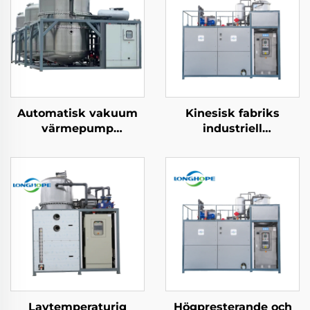
Automatisk vakuum
Kinesisk fabriks
värmepump
industriell
avloppsvatten
kristalliseringslösning
kontinuerlig
lågtemperatur
desalinerings
elektrisk värmepumps
evaporator
vakuumkristallizerare
koncentratormaskin
Lavtemperaturig
Högpresterande och