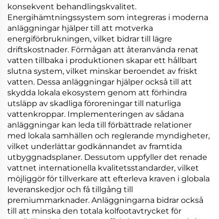
konsekvent behandlingskvalitet.
Energihämtningssystem som integreras i moderna
anläggningar hjälper till att motverka
energiförbrukningen, vilket bidrar till lägre
driftskostnader. Förmågan att återanvända renat
vatten tillbaka i produktionen skapar ett hållbart
slutna system, vilket minskar beroendet av friskt
vatten. Dessa anläggningar hjälper också till att
skydda lokala ekosystem genom att förhindra
utsläpp av skadliga föroreningar till naturliga
vattenkroppar. Implementeringen av sådana
anläggningar kan leda till förbättrade relationer
med lokala samhällen och reglerande myndigheter,
vilket underlättar godkännandet av framtida
utbyggnadsplaner. Dessutom uppfyller det renade
vattnet internationella kvalitetsstandarder, vilket
möjliggör för tillverkare att efterleva kraven i globala
leveranskedjor och få tillgång till
premiummarknader. Anläggningarna bidrar också
till att minska den totala kolfootavtrycket för