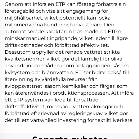
Genom att införa en ETP kan företag förbättra sin
företagsbild och visa sitt engagemang för
miljöhållbarhet, vilket potentiellt kan locka
miljömedvetna kunder och investerare. Den
automatiserade karaktären hos moderna ETP:er
minskar manuellt ingripande, vilket leder till lägre
driftskostnader och förbättrad effektivitet.
Dessutom uppfyller det renade vattnet strikta
kvalitetsnormer, vilket gör det lämpligt för olika
användningsområden inom anläggningen, såsom
kylsystem och brännvatten. ETP:er bidrar också till
återvinning av värdefulla resurser från
avloppsvattnet, såsom kemikalier och färger, som
kan återanvändas i produktionsprocessen. Att införa
ett ETP-system kan leda till förbättrad
driftseffektivitet, minskade vattenräkningar och
förbättrad efterlevnad av regleringskrav, vilket gör
det till ett värtwhiled investering för textiltillverkare.