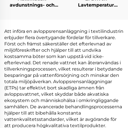
avdunstnings- och
Lavtemperatur
kristallizeringsmaskin
Värmeväxlare Under
för RO-avlopps
Tryck för
koncentration och
Avloppsvattenbehandli
deponifukt
och
Att införa en avloppsrensanläggning i textilindustrin
Koncentrationsrening
erbjuder flera övertygande fördelar för tillverkare.
Först och främst säkerställer det efterlevnad av
miljöföreskrifter och hjälper till att undvika
kostsamma böter som kan uppstå vid icke-
efterlevnad. Det renade vattnet kan återanvändas i
tillverkningsprocessen, vilket resulterar i betydande
besparingar på vattenförsörjning och minskar den
totala miljöpåverkan. Avloppsrensanläggningar
(ETPs) tar effektivt bort skadliga ämnen från
avloppsvattnet, vilket skyddar både akvatiska
ekosystem och människohälsa i omkringliggande
samhällen. De avancerade behandlingsprocesserna
hjälper till att bibehålla konstanta
vattenkvalitetsstandarder, vilket är avgörande för
att producera högkvalitativa textilprodukter.