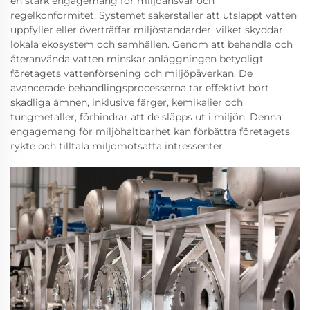
en stark engagemang för miljöansvar och
regelkonformitet. Systemet säkerställer att utsläppt vatten
uppfyller eller överträffar miljöstandarder, vilket skyddar
lokala ekosystem och samhällen. Genom att behandla och
återanvända vatten minskar anläggningen betydligt
företagets vattenförsening och miljöpåverkan. De
avancerade behandlingsprocesserna tar effektivt bort
skadliga ämnen, inklusive färger, kemikalier och
tungmetaller, förhindrar att de släpps ut i miljön. Denna
engagemang för miljöhaltbarhet kan förbättra företagets
rykte och tilltala miljömotsatta intressenter.