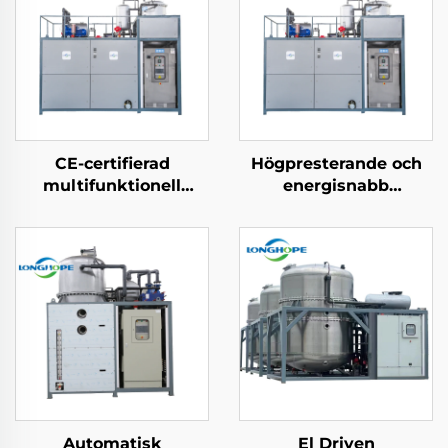
CE-certifierad
Högpresterande och
multifunktionell
energisnabb
kemisk
lavtemperaturig
värmeväxlingspump
värmepumpsvakuumkrist
vakuumextraherande
tillverkad i Kina
koncentrering
kristalliseringsmaskin
Automatisk
El Driven