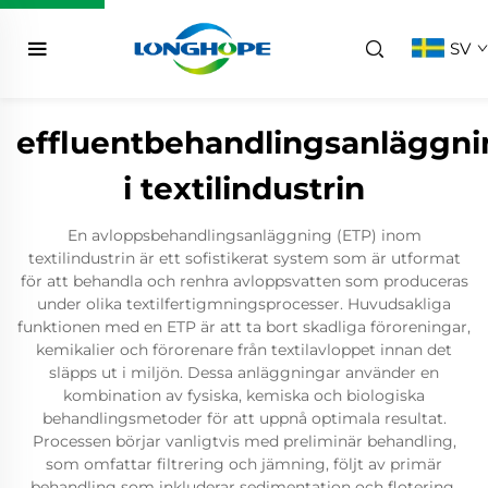
SV
effluentbehandlingsanläggni
i textilindustrin
En avloppsbehandlingsanläggning (ETP) inom
textilindustrin är ett sofistikerat system som är utformat
för att behandla och renhra avloppsvatten som produceras
under olika textilfertigmningsprocesser. Huvudsakliga
funktionen med en ETP är att ta bort skadliga föroreningar,
kemikalier och förorenare från textilavloppet innan det
släpps ut i miljön. Dessa anläggningar använder en
kombination av fysiska, kemiska och biologiska
behandlingsmetoder för att uppnå optimala resultat.
Processen börjar vanligtvis med preliminär behandling,
som omfattar filtrering och jämning, följt av primär
behandling som inkluderar sedimentation och flotering.