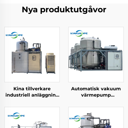
Nya produktutgåvor
Kina tillverkare
Automatisk vakuum
industriell anläggning
värmepump
vattenbehandling
avloppsvatten
lågtemperatur
kontinuerlig
vakuum evaporator
desalinerings
maskin
evaporator
koncentratormaskin