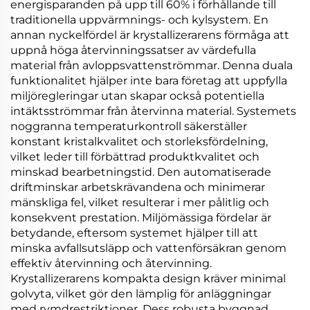
energisparanden på upp till 60% i förhållande till
traditionella uppvärmnings- och kylsystem. En
annan nyckelfördel är krystallizerarens förmåga att
uppnå höga återvinningssatser av värdefulla
material från avloppsvattenströmmar. Denna duala
funktionalitet hjälper inte bara företag att uppfylla
miljöregleringar utan skapar också potentiella
intäktsströmmar från återvinna material. Systemets
noggranna temperaturkontroll säkerställer
konstant kristalkvalitet och storleksfördelning,
vilket leder till förbättrad produktkvalitet och
minskad bearbetningstid. Den automatiserade
driftminskar arbetskrävandena och minimerar
mänskliga fel, vilket resulterar i mer pålitlig och
konsekvent prestation. Miljömässiga fördelar är
betydande, eftersom systemet hjälper till att
minska avfallsutsläpp och vattenförsäkran genom
effektiv återvinning och återvinning.
Krystallizerarens kompakta design kräver minimal
golvyta, vilket gör den lämplig för anläggningar
med rymdrestriktioner. Dess robusta byggnad