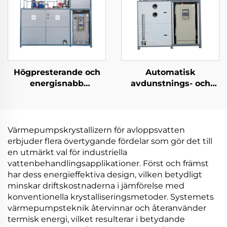
Högpresterande och
Automatisk
energisnabb
avdunstnings- och
lavtemperaturig
kristallizeringsmaskin
värmepumpsvakuumkristalliserare
för RO-avlopps
tillverkad i Kina
koncentration och
deponifukt
Värmepumpskrystallizern för avloppsvatten
erbjuder flera övertygande fördelar som gör det till
en utmärkt val för industriella
vattenbehandlingsapplikationer. Först och främst
har dess energieffektiva design, vilken betydligt
minskar driftskostnaderna i jämförelse med
konventionella krystalliseringsmetoder. Systemets
värmepumpsteknik återvinnar och återanvänder
termisk energi, vilket resulterar i betydande