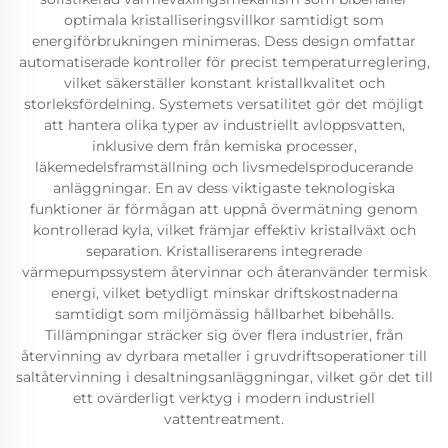
optimala kristalliseringsvillkor samtidigt som
energiförbrukningen minimeras. Dess design omfattar
automatiserade kontroller för precist temperaturreglering,
vilket säkerställer konstant kristallkvalitet och
storleksfördelning. Systemets versatilitet gör det möjligt
att hantera olika typer av industriellt avloppsvatten,
inklusive dem från kemiska processer,
läkemedelsframställning och livsmedelsproducerande
anläggningar. En av dess viktigaste teknologiska
funktioner är förmågan att uppnå övermätning genom
kontrollerad kyla, vilket främjar effektiv kristallväxt och
separation. Kristalliserarens integrerade
värmepumpssystem återvinnar och återanvänder termisk
energi, vilket betydligt minskar driftskostnaderna
samtidigt som miljömässig hållbarhet bibehålls.
Tillämpningar sträcker sig över flera industrier, från
återvinning av dyrbara metaller i gruvdriftsoperationer till
saltåtervinning i desaltningsanläggningar, vilket gör det till
ett ovärderligt verktyg i modern industriell
vattentreatment.