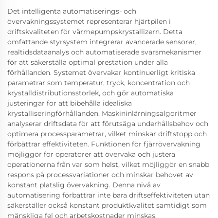
Det intelligenta automatiserings- och
övervakningssystemet representerar hjärtpilen i
driftskvaliteten för värmepumpskrystallizern. Detta
omfattande styrsystem integrerar avancerade sensorer,
realtidsdataanalys och automatiserade svarsmekanismer
för att säkerställa optimal prestation under alla
förhållanden. Systemet övervakar kontinuerligt kritiska
parametrar som temperatur, tryck, koncentration och
krystalldistributionsstorlek, och gör automatiska
justeringar för att bibehålla idealiska
krystalliseringförhållanden. Maskininlärningsalgoritmer
analyserar driftsdata för att förutsäga underhållsbehov och
optimera processparametrar, vilket minskar driftstopp och
förbättrar effektiviteten. Funktionen för fjärrövervakning
möjliggör för operatörer att övervaka och justera
operationerna från var som helst, vilket möjliggör en snabb
respons på processvariationer och minskar behovet av
konstant platslig övervakning. Denna nivå av
automatisering förbättrar inte bara driftseffektiviteten utan
säkerställer också konstant produktkvalitet samtidigt som
mänskliga fel och arbetskostnader minskas.