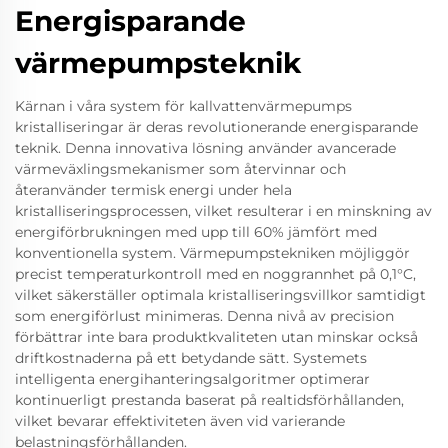
Energisparande
värmepumpsteknik
Kärnan i våra system för kallvattenvärmepumps
kristalliseringar är deras revolutionerande energisparande
teknik. Denna innovativa lösning använder avancerade
värmeväxlingsmekanismer som återvinnar och
återanvänder termisk energi under hela
kristalliseringsprocessen, vilket resulterar i en minskning av
energiförbrukningen med upp till 60% jämfört med
konventionella system. Värmepumpstekniken möjliggör
precist temperaturkontroll med en noggrannhet på 0,1°C,
vilket säkerställer optimala kristalliseringsvillkor samtidigt
som energiförlust minimeras. Denna nivå av precision
förbättrar inte bara produktkvaliteten utan minskar också
driftkostnaderna på ett betydande sätt. Systemets
intelligenta energihanteringsalgoritmer optimerar
kontinuerligt prestanda baserat på realtidsförhållanden,
vilket bevarar effektiviteten även vid varierande
belastningsförhållanden.