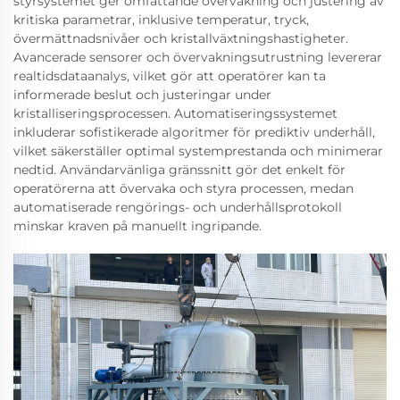
styrsystemet ger omfattande övervakning och justering av
kritiska parametrar, inklusive temperatur, tryck,
övermättnadsnivåer och kristallväxtningshastigheter.
Avancerade sensorer och övervakningsutrustning levererar
realtidsdataanalys, vilket gör att operatörer kan ta
informerade beslut och justeringar under
kristalliseringsprocessen. Automatiseringssystemet
inkluderar sofistikerade algoritmer för prediktiv underhåll,
vilket säkerställer optimal systemprestanda och minimerar
nedtid. Användarvänliga gränssnitt gör det enkelt för
operatörerna att övervaka och styra processen, medan
automatiserade rengörings- och underhållsprotokoll
minskar kraven på manuellt ingripande.