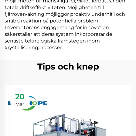
möjligheten till mänskliga fel, vilket förbättrar den
totala driftseffektiviteten. Möjligheten till
fjärrövervakning möjliggör proaktiv underhåll och
snabb reaktion på potentiella problem.
Leverantörens engagemang för innovation
säkerställer att deras system inkorporerar de
senaste teknologiska framstegen inom
krystalliseringprocesser.
Tips och knep
20
Mar