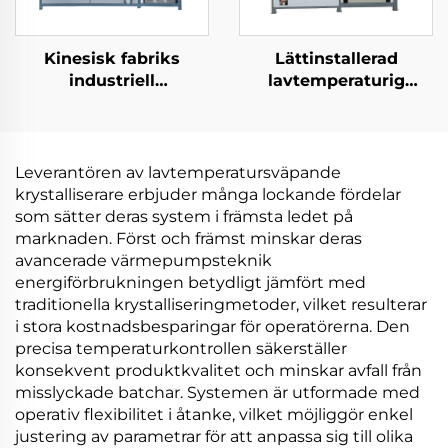
Kinesisk fabriks
Lättinstallerad
industriell
lavtemperaturig
kristalliseringslösning
elektrisk
lågtemperatur
värmepumps-
elektrisk värmepumps
vakuumavdunstare för
vakuumkristallizerare
bearbetningsindustrin
Leverantören av lavtemperatursväpande
krystalliserare erbjuder många lockande fördelar
som sätter deras system i främsta ledet på
marknaden. Först och främst minskar deras
avancerade värmepumpsteknik
energiförbrukningen betydligt jämfört med
traditionella krystalliseringmetoder, vilket resulterar
i stora kostnadsbesparingar för operatörerna. Den
precisa temperaturkontrollen säkerställer
konsekvent produktkvalitet och minskar avfall från
misslyckade batchar. Systemen är utformade med
operativ flexibilitet i åtanke, vilket möjliggör enkel
justering av parametrar för att anpassa sig till olika