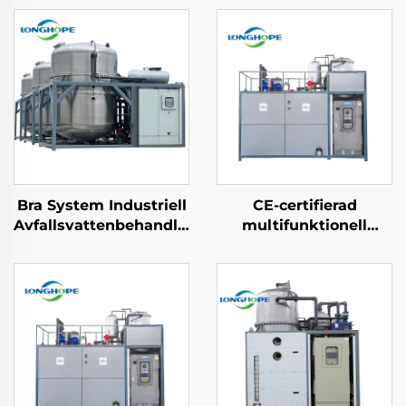
Bra System Industriell
CE-certifierad
Avfallsvattenbehandlingsmaskin
multifunktionell
Vacuumbaserad ZLD
kemisk
Koncentration Effluent
värmeväxlingspump
avfallsvattenåtervinning
vakuumextraherande
maskin
koncentrering
kristalliseringsmaskin