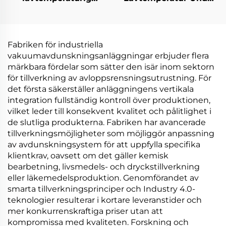
elektrisk
Tryck Evaporator
värmepumps-
Kompressor Kylning
vakuumavdunstare för
Värmeväxling
bearbetningsindustrin
Utrustning
Fabriken för industriella
Avloppsvattenbehandli
vakuumavdunskningsanläggningar erbjuder flera
märkbara fördelar som sätter den isär inom sektorn
för tillverkning av avloppsrensningsutrustning. För
det första säkerställer anläggningens vertikala
integration fullständig kontroll över produktionen,
vilket leder till konsekvent kvalitet och pålitlighet i
de slutliga produkterna. Fabriken har avancerade
tillverkningsmöjligheter som möjliggör anpassning
av avdunskningsystem för att uppfylla specifika
klientkrav, oavsett om det gäller kemisk
bearbetning, livsmedels- och dryckstillverkning
eller läkemedelsproduktion. Genomförandet av
smarta tillverkningsprinciper och Industry 4.0-
teknologier resulterar i kortare leveranstider och
mer konkurrenskraftiga priser utan att
kompromissa med kvaliteten. Forskning och