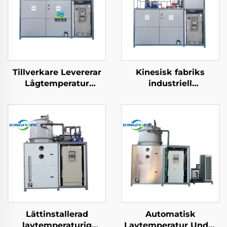
Tillverkare Levererar
Kinesisk fabriks
Lågtemperatur
industriell
Industriell
kristalliseringslösning
Avfallsvattenkoncentration
lågtemperatur
Kristalliseringselement
elektrisk värmepumps
vakuumkristallizerare
Lättinstallerad
Automatisk
lavtemperaturig
Lavtemperatur Under