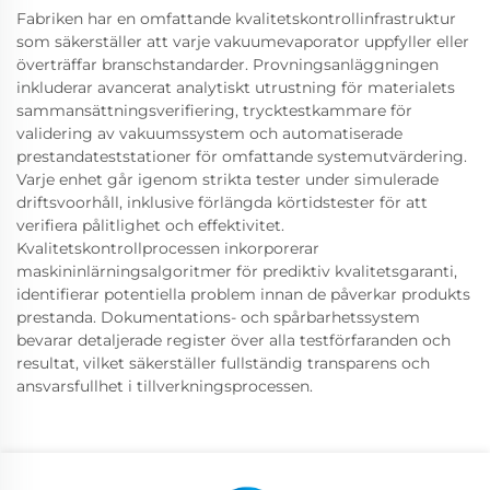
Fabriken har en omfattande kvalitetskontrollinfrastruktur
som säkerställer att varje vakuumevaporator uppfyller eller
överträffar branschstandarder. Provningsanläggningen
inkluderar avancerat analytiskt utrustning för materialets
sammansättningsverifiering, trycktestkammare för
validering av vakuumssystem och automatiserade
prestandateststationer för omfattande systemutvärdering.
Varje enhet går igenom strikta tester under simulerade
driftsvoorhåll, inklusive förlängda körtidstester för att
verifiera pålitlighet och effektivitet.
Kvalitetskontrollprocessen inkorporerar
maskininlärningsalgoritmer för prediktiv kvalitetsgaranti,
identifierar potentiella problem innan de påverkar produkts
prestanda. Dokumentations- och spårbarhetssystem
bevarar detaljerade register över alla testförfaranden och
resultat, vilket säkerställer fullständig transparens och
ansvarsfullhet i tillverkningsprocessen.