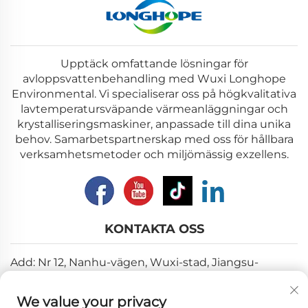
Upptäck omfattande lösningar för
avloppsvattenbehandling med Wuxi Longhope
Environmental. Vi specialiserar oss på högkvalitativa
lavtemperatursväpande värmeanläggningar och
krystalliseringsmaskiner, anpassade till dina unika
behov. Samarbetspartnerskap med oss för hållbara
verksamhetsmetoder och miljömässig exzellens.
KONTAKTA OSS
Add: Nr 12, Nanhu-vägen, Wuxi-stad, Jiangsu-
provinsen
We value your privacy
E-post:
[email protected]