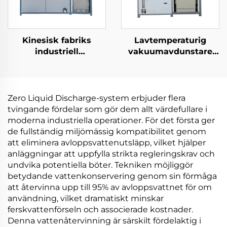
Kinesisk fabriks
Lavtemperaturig
industriell
vakuumavdunstare
kristalliseringslösning
Hög-effektiv
lågtemperatur
distillation Industrier
elektrisk värmepumps
avloppsreningsreduktio
vakuumkristallizerare
Zero Liquid Discharge-system erbjuder flera
tvingande fördelar som gör dem allt värdefullare i
moderna industriella operationer. För det första ger
de fullständig miljömässig kompatibilitet genom
att eliminera avloppsvattenutsläpp, vilket hjälper
anläggningar att uppfylla strikta regleringskrav och
undvika potentiella böter. Tekniken möjliggör
betydande vattenkonservering genom sin förmåga
att återvinna upp till 95% av avloppsvattnet för om
användning, vilket dramatiskt minskar
ferskvattenförseln och associerade kostnader.
Denna vattenåtervinning är särskilt fördelaktig i