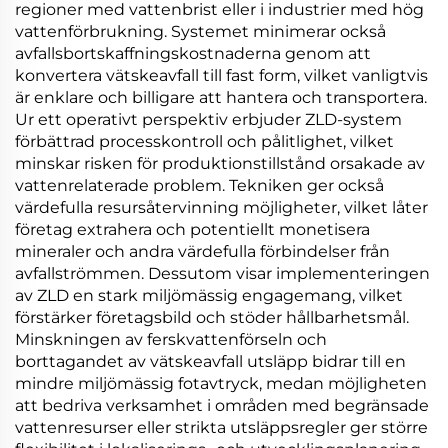
regioner med vattenbrist eller i industrier med hög
vattenförbrukning. Systemet minimerar också
avfallsbortskaffningskostnaderna genom att
konvertera vätskeavfall till fast form, vilket vanligtvis
är enklare och billigare att hantera och transportera.
Ur ett operativt perspektiv erbjuder ZLD-system
förbättrad processkontroll och pålitlighet, vilket
minskar risken för produktionstillstånd orsakade av
vattenrelaterade problem. Tekniken ger också
värdefulla resursåtervinning möjligheter, vilket låter
företag extrahera och potentiellt monetisera
mineraler och andra värdefulla förbindelser från
avfallströmmen. Dessutom visar implementeringen
av ZLD en stark miljömässig engagemang, vilket
förstärker företagsbild och stöder hållbarhetsmål.
Minskningen av ferskvattenförseln och
borttagandet av vätskeavfall utsläpp bidrar till en
mindre miljömässig fotavtryck, medan möjligheten
att bedriva verksamhet i områden med begränsade
vattenresurser eller strikta utsläppsregler ger större