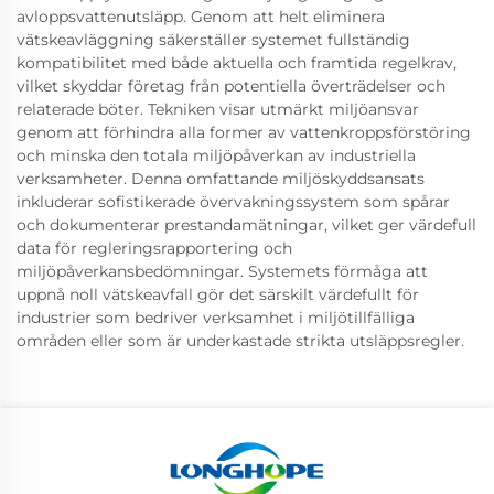
avloppsvattenutsläpp. Genom att helt eliminera
vätskeavläggning säkerställer systemet fullständig
kompatibilitet med både aktuella och framtida regelkrav,
vilket skyddar företag från potentiella överträdelser och
relaterade böter. Tekniken visar utmärkt miljöansvar
genom att förhindra alla former av vattenkroppsförstöring
och minska den totala miljöpåverkan av industriella
verksamheter. Denna omfattande miljöskyddsansats
inkluderar sofistikerade övervakningssystem som spårar
och dokumenterar prestandamätningar, vilket ger värdefull
data för regleringsrapportering och
miljöpåverkansbedömningar. Systemets förmåga att
uppnå noll vätskeavfall gör det särskilt värdefullt för
industrier som bedriver verksamhet i miljötillfälliga
områden eller som är underkastade strikta utsläppsregler.