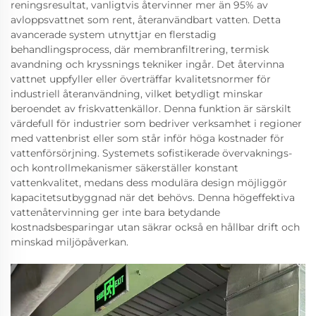
reningsresultat, vanligtvis återvinner mer än 95% av
avloppsvattnet som rent, återanvändbart vatten. Detta
avancerade system utnyttjar en flerstadig
behandlingsprocess, där membranfiltrering, termisk
avandning och kryssnings tekniker ingår. Det återvinna
vattnet uppfyller eller överträffar kvalitetsnormer för
industriell återanvändning, vilket betydligt minskar
beroendet av friskvattenkällor. Denna funktion är särskilt
värdefull för industrier som bedriver verksamhet i regioner
med vattenbrist eller som står inför höga kostnader för
vattenförsörjning. Systemets sofistikerade övervaknings-
och kontrollmekanismer säkerställer konstant
vattenkvalitet, medans dess modulära design möjliggör
kapacitetsutbyggnad när det behövs. Denna högeffektiva
vattenåtervinning ger inte bara betydande
kostnadsbesparingar utan säkrar också en hållbar drift och
minskad miljöpåverkan.