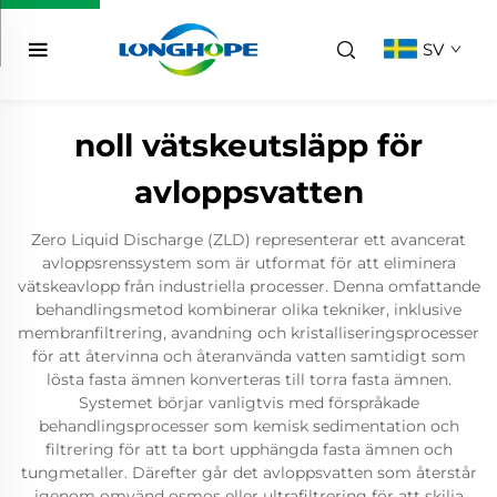
SV
noll vätskeutsläpp för
avloppsvatten
Zero Liquid Discharge (ZLD) representerar ett avancerat
avloppsrenssystem som är utformat för att eliminera
vätskeavlopp från industriella processer. Denna omfattande
behandlingsmetod kombinerar olika tekniker, inklusive
membranfiltrering, avandning och kristalliseringsprocesser
för att återvinna och återanvända vatten samtidigt som
lösta fasta ämnen konverteras till torra fasta ämnen.
Systemet börjar vanligtvis med förspråkade
behandlingsprocesser som kemisk sedimentation och
filtrering för att ta bort upphängda fasta ämnen och
tungmetaller. Därefter går det avloppsvatten som återstår
igenom omvänd osmos eller ultrafiltrering för att skilja