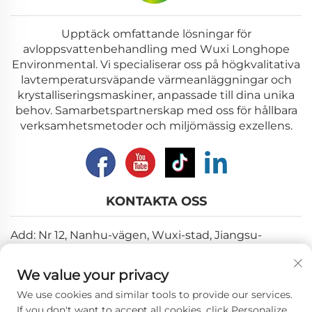
Upptäck omfattande lösningar för
avloppsvattenbehandling med Wuxi Longhope
Environmental. Vi specialiserar oss på högkvalitativa
lavtemperatursväpande värmeanläggningar och
krystalliseringsmaskiner, anpassade till dina unika
behov. Samarbetspartnerskap med oss för hållbara
verksamhetsmetoder och miljömässig exzellens.
KONTAKTA OSS
Add: Nr 12, Nanhu-vägen, Wuxi-stad, Jiangsu-
provinsen
We value your privacy
E-post:
[email protected]
We use cookies and similar tools to provide our services.
Tel:
+86-18018310578
If you don't want to accept all cookies, click Personalize