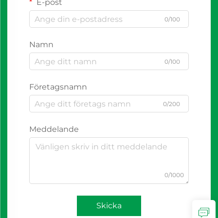
E-post
0/100
Namn
0/100
Företagsnamn
0/200
Meddelande
0/1000
Skicka