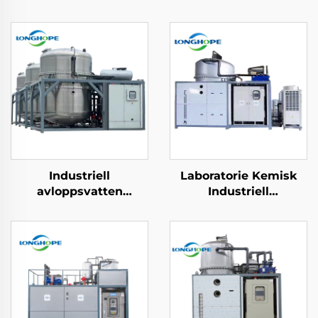
Industriell
Laboratorie Kemisk
avloppsvatten
Industriell
kristalliserings
Vakuumförädlingssats
evaporator
Förädlingsanläggning
koncentrations- och
Lösmedelsåtervinningm
extraheringsmaskin
för noll vätskeutsläpp
ZLD