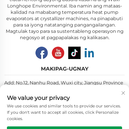
Longhope Environmental. Iba namin ang mataas-
kalidad na mababang temperatura heat pump
evaporators at crystallizer machines, na pinapabuti
para sa iyong natatanging pangangailangan.
Magtulak tayo para sa sustentableng operasyon ng
negosyo at pagpapalakas ng kalikasan.
MAKIPAG-UGNAY
Add: No.12, Nanhu Road, Wuxi city, Jiangsu Province
Email:
[email protected]
We value your privacy
Telepono:
+86-18018310578
We use cookies and similar tools to provide our services.
If you don't want to accept all cookies, click Personalize
cookies.
Copyright © 2025 Wuxi Longhope Environmental co.ltd.
Lahat ng mga karapatan ay nakararaan. -
Patakaran sa