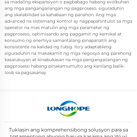
sa madaling ekspansiyon o pagbabago habang evolbuhan
ang mga pangangailangan ng pagproseso, siguraduhin
ang skalabilidad sa kahabaan ng panahon. Ang mga
advanced na sistemang kontrol ay nagpapahintulot sa mga
operator na mas matulin ang mga parameter ng
pagproseso, optimisando ang paggamit ng kemikal at
konsumo ng enerhiya samantalang pinapanatili ang
konsistente na kalidad ng tubig. Ito'y adaptableng
siguraduhin na makakamit ng mga negosyo ang parehong
kasalukuyan at kinabukasan na mga pangangailangan ng
pagproseso habang pinakamumulto ang kanilang balik-
loob sa pagsasanay.
Tuklasin ang komprehensibong solusyon para sa
tratamentong abyong basura kasama ang Wuxi