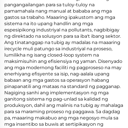
pangangailangan para sa tuloy-tuloy na
pamamahala nang manual at bababa ang mga
gastos sa trabaho. Maaaring ipakustom ang mga
sistema na ito upang handlin ang mga
espesipikong industriyal na pollutants, nagbibigay
ng direktado na solusyon para sa iba't ibang sektor.
Ang tinatanggap na tubig ay madalas na maaaring
irecycle muli patungo sa industriyal na proseso,
lumilikha ng isang closed-loop system na
maksimisuhin ang efisiensiya ng yaman. Disenyado
ang mga modernong faciliti ng pagproseso na may
enerhiyang efisyente sa isip, nag-aalala upang
babaan ang mga gastos sa operasyon habang
pinapanatili ang mataas na standard ng pagganap.
Nagiging sanhi ang implementasyon ng mga
ganitong sistema ng pag-unlad sa kalidad ng
produksyon, dahil ang malinis na tubig ay mahalaga
para sa maraming proseso ng paggawa. Sa dagdag
pa, maaaring makabuo ang mga negosyo mula sa
mga insentibo sa buwis at sertipikasyon ng