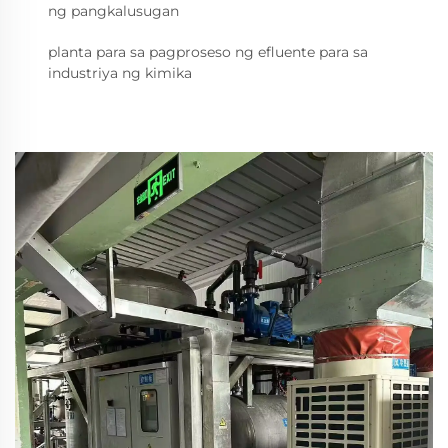
ng pangkalusugan
planta para sa pagproseso ng efluente para sa
industriya ng kimika