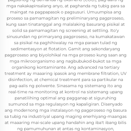
mga nakakapinsalang anyo, at paghanda ng tubig para sa
maingat na pagpapasok o pagsusuri. Umuumpisa ang
proseso sa pamamagitan ng preliminaryang pagproseso,
kung saan tinatanggal ang malalaking basurang pisikal at
solid sa pamamagitan ng screening at settling. Ito'y
sinusundan ng primaryang pagproseso, na kumakatawan
sa pisikal na paghihiwalay na mga paraan tulad ng
sedimentasyon at flotation. Gamit ang sekondaryang
pagproseso ang biyolohikal na mga proseso kung saan ang
mga mikroorganismo ang nagbubukod-bukot sa mga
organikong kontaminante. Ang advanced na tertiary
treatment ay maaaring ipasok ang membrane filtration, UV
disinfection, at chemical treatment para sa partikular na
pag-aalis ng polwente. Sinasama ng sistemang ito ang
real-time na monitoring at kontrol na sistemang upang
panatilihing optimal ang pagganap at siguruhing
sumunod sa mga regulasyon ng kapaligiran. Disenyado
ang modernong mga instalasyon ng pagproseso ng basura
sa tubig na industriyal upang maging enerhiyang-maangas
at maaaring mai-scale upang handahin ang iba't ibang bilis
ng pamumuhunan at antas ng kontaminasyon,