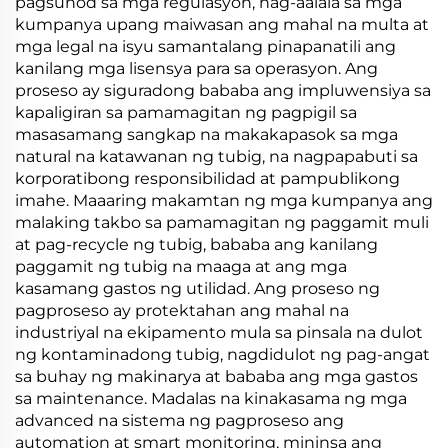
pagsunod sa mga regulasyon, nag-aalala sa mga
kumpanya upang maiwasan ang mahal na multa at
mga legal na isyu samantalang pinapanatili ang
kanilang mga lisensya para sa operasyon. Ang
proseso ay siguradong bababa ang impluwensiya sa
kapaligiran sa pamamagitan ng pagpigil sa
masasamang sangkap na makakapasok sa mga
natural na katawanan ng tubig, na nagpapabuti sa
korporatibong responsibilidad at pampublikong
imahe. Maaaring makamtan ng mga kumpanya ang
malaking takbo sa pamamagitan ng paggamit muli
at pag-recycle ng tubig, bababa ang kanilang
paggamit ng tubig na maaga at ang mga
kasamang gastos ng utilidad. Ang proseso ng
pagproseso ay protektahan ang mahal na
industriyal na ekipamento mula sa pinsala na dulot
ng kontaminadong tubig, nagdidulot ng pag-angat
sa buhay ng makinarya at bababa ang mga gastos
sa maintenance. Madalas na kinakasama ng mga
advanced na sistema ng pagproseso ang
automation at smart monitoring, mininsa ang