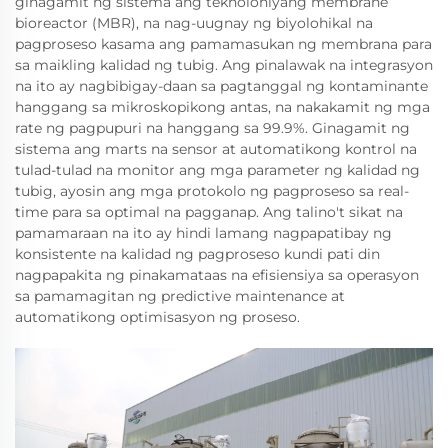
ginagamit ng sistema ang teknolohiyang membrane
bioreactor (MBR), na nag-uugnay ng biyolohikal na
pagproseso kasama ang pamamasukan ng membrana para
sa maikling kalidad ng tubig. Ang pinalawak na integrasyon
na ito ay nagbibigay-daan sa pagtanggal ng kontaminante
hanggang sa mikroskopikong antas, na nakakamit ng mga
rate ng pagpupuri na hanggang sa 99.9%. Ginagamit ng
sistema ang marts na sensor at automatikong kontrol na
tulad-tulad na monitor ang mga parameter ng kalidad ng
tubig, ayosin ang mga protokolo ng pagproseso sa real-
time para sa optimal na pagganap. Ang talino't sikat na
pamamaraan na ito ay hindi lamang nagpapatibay ng
konsistente na kalidad ng pagproseso kundi pati din
nagpapakita ng pinakamataas na efisiensiya sa operasyon
sa pamamagitan ng predictive maintenance at
automatikong optimisasyon ng proseso.