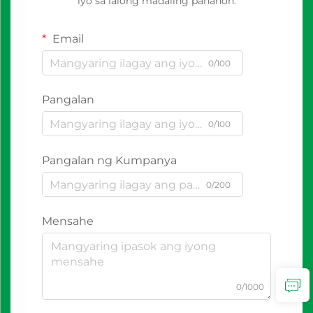
iyo sa lalong madaling panahon.
Email
0/100
Pangalan
0/100
Pangalan ng Kumpanya
0/200
Mensahe
0/1000