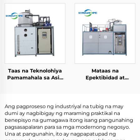
vacuum distillery
Crystallizer na Maiipon
Evaporator machine
sa Mababang
manufacturing plant
Konsumo para sa
Pagproseso ng Basura
sa Tubig
Taas na Teknolohiya
Mataas na
Pamamahala sa Asin
Epektibidad at
na Basura
Taasang Pag-iipon ng
Evaporysyon Zero
Enerhiya Mababang
Liquid Discharge (ZLD)
Temperaturang Heat
Tratamentong Basura
Pump Vacuum
Ang pagproseso ng industriyal na tubig na may
Vacuum Evaporator
Crystallizer Gawa sa
dumi ay nagbibigay ng maraming praktikal na
Tsina
benepisyo na gumagawa itong isang pangunahing
pagsasapalaran para sa mga modernong negosyo.
Una at pangunahin, ito ay nagpapatupad ng