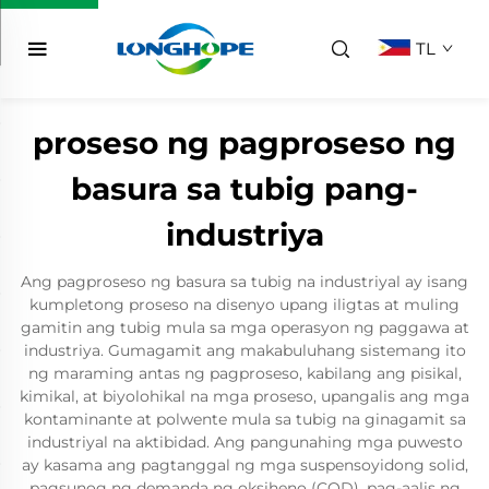
TL
proseso ng pagproseso ng
basura sa tubig pang-
industriya
Ang pagproseso ng basura sa tubig na industriyal ay isang
kumpletong proseso na disenyo upang iligtas at muling
gamitin ang tubig mula sa mga operasyon ng paggawa at
industriya. Gumagamit ang makabuluhang sistemang ito
ng maraming antas ng pagproseso, kabilang ang pisikal,
kimikal, at biyolohikal na mga proseso, upangalis ang mga
kontaminante at polwente mula sa tubig na ginagamit sa
industriyal na aktibidad. Ang pangunahing mga puwesto
ay kasama ang pagtanggal ng mga suspensoyidong solid,
pagsunog ng demanda ng oksiheno (COD), pag-aalis ng