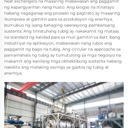
heat exchangers na maaaring mabawasan ang paggamit
ng kapangyarihan nang husto. Ang biogas na itinatayo
habang nagaganap ang proseso ng pagtrato ay maaaring
ikumpiska at gamitin para sa produksyon ng enerhiya,
bumubuo ng isang bahaging operasyong pambansang
sustenta. Ang tinratuhang tubig ay nakakamit ng mataas
na standard ng kalidad para sa muli gamitin sa iba't ibang
industriyal na aplikasyon, mabawasan nang lubos ang
paggamit ng bago na tubig. Ang circular na approache sa
pamamahala ng tubig ay tumutulong sa mga negosyo na
makamit ang kanilang mga obhektibong sustenta habang
nakikita ang malaking savings sa gastos ng tubig at
enerhiya.