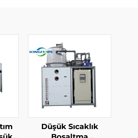
ltım
Düşük Sıcaklık
üşük
Boşaltma