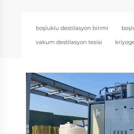
boşluklu destilasyon birimi
boşl
vakum destilasyon tesisi
kriyog