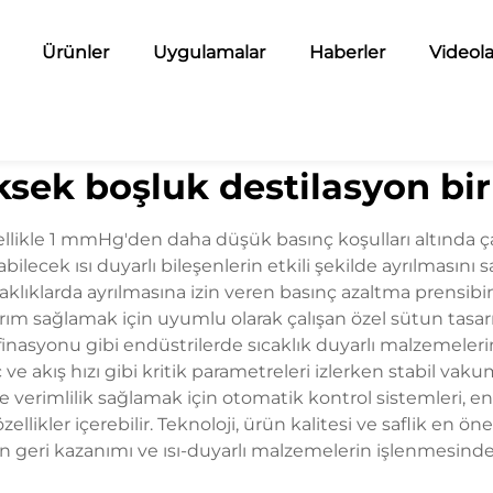
Ürünler
Uygulamalar
Haberler
Videola
ksek boşluk destilasyon bir
llikle 1 mmHg'den daha düşük basınç koşulları altında çal
ilecek ısı duyarlı bileşenlerin etkili şekilde ayrılmasını s
aklıklarda ayrılmasına izin veren basınç azaltma prensibi
rım sağlamak için uyumlu olarak çalışan özel sütun tasar
rafinasyonu gibi endüstrilerde sıcaklık duyarlı malzemelerin
ınç ve akış hızı gibi kritik parametreleri izlerken stabil 
ve verimlilik sağlamak için otomatik kontrol sistemleri, 
ellikler içerebilir. Teknoloji, ürün kalitesi ve saflik en
ın geri kazanımı ve ısı-duyarlı malzemelerin işlenmesind