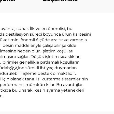
Buharlaştırıcı
 ve
Yüksek-Efficiency
e
Destilasyon
vantaj sunar. İlk ve en önemlisi, bu
 Su
Endüstriyel Atık Su
 da destilasyon süreci boyunca ürün kalitesini
n
Konsantrasyon
tüketimini önemli ölçüde azaltır ve zamanla
i besin maddeleriyle çalışabilir şekilde
Azaltma Makinesi
elmesine neden olur. İşletim koşulları
asını sağlar. Düşük işletim sıcaklıkları,
u birimler genellikle patlamalı koşulların
ör müdah介入ine sürekli ihtiyaç duymadan
sürdürülebilir işleme destek olmaktadır.
 için olanak tanır. Isı kurtarma sistemlerinin
l performansı mümkün kılar. Bu avantajlar,
katkıda bulunarak, kesin ayırma yetenekleri
r.