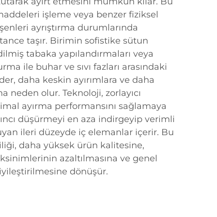
tarak ayırt etmesini mümkün kılar. Bu
 maddeleri işleme veya benzer fiziksel
leşenleri ayrıştırma durumlarında
rtance taşır. Birimin sofistike sütun
dilmiş tabaka yapılandırmaları veya
rma ile buhar ve sıvı fazları arasındaki
er, daha keskin ayırımlara ve daha
a neden olur. Teknoloji, zorlayıcı
optimal ayırma performansını sağlamaya
ncı düşürmeyi en aza indirgeyip verimli
uyan ileri düzeyde iç elemanlar içerir. Bu
liği, daha yüksek ürün kalitesine,
ksinimlerinin azaltılmasına ve genel
yileştirilmesine dönüşür.