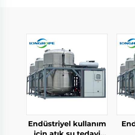
Endüstriyel kullanım
End
için atık su tedavi