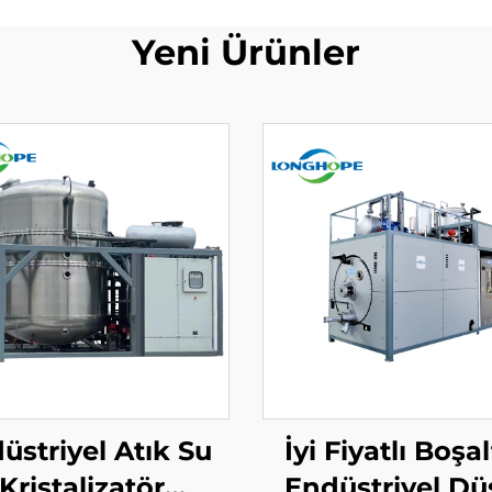
Yeni Ürünler
üstriyel Atık Su
İyi Fiyatlı Boşa
Kristalizatör
Endüstriyel D