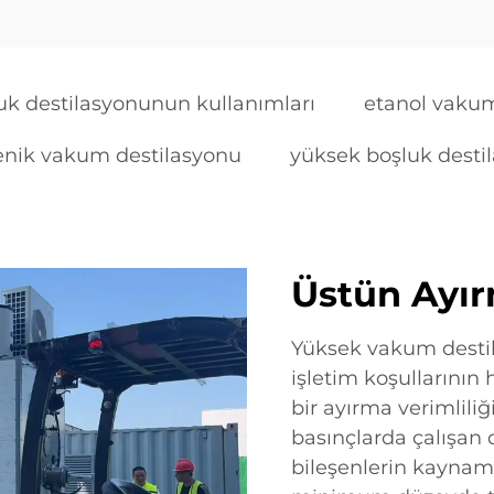
uk destilasyonunun kullanımları
etanol vakum
enik vakum destilasyonu
yüksek boşluk destil
Üstün Ayır
Yüksek vakum destila
işletim koşullarının
bir ayırma verimlili
basınçlarda çalışan 
bileşenlerin kaynama