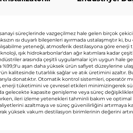
Buharlaştırıcı
Tüketimli
nsantrasyon ve
Buharlaştırıcı
karım Makinesi
Kristalleşm
nayi süreçlerinde vazgeçilmez hale gelen birçok çekici a
ır Sıvı Atık Veren
Makinesi Atık
ın ısı duyarlı bileşenleri ayırmada ustalaşmıştır ki, bu
ZLD
Tedariği içi
lışabilme yeteneği, atmosferik destilasyona göre enerji 
knoloji, ışık hidrokarbonlar'dan ağır katımlara kadar çeşitl
endüstriler arasında çeşitli uygulamalar için uygun hale g
%99,9'u aşan daha yüksek ürün safiyet düzeylerine ulaşılm
n kalitesinde tutarlılık sağlar ve atık üretimini azaltır. B
alarıyla donatıktır. Otomatik kontrol sistemleri, operat
oji, enerji tüketimini ve çevresel etkileri minimizingerek 
u da gelecekte kapasite genişleme veya süreç değişiklikleri
rırken, ileri izleme yetenekleri tahminli bakım ve optima
liyetlerini azaltmaya ve süreç güvenilirliğini artırmaya 
arak yüksek vakum destilasyon birimlerinin değerini artırı