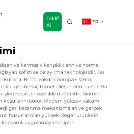
r
Teklif
TR
Al
imi
ışan ve karmaşık karışıklıkların ve normal
ağlayan sofistike bir ayırma teknolojisidir. Bu
ni kullanır. Birim, vakum pompa sistemi,
ımları gibi birkaç temel bileşenden oluşur. Bu
 işlenmesi için özellikle değerlidir. Birimin
vakum koşullarını korur. Modern yüksek vakum
enerji geri kazanma mekanizmaları ve gerçek
 önemli hususlar olan yüksek-değer ürünlerin
e kapsamlı uygulamaya sahiptir.