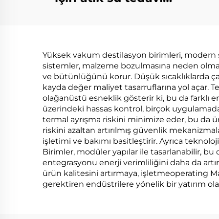
vakum destilasyonu
Buharlaştırıcı makine
Ko
üretimi tesisi
Çı
Yüksek vakum destilasyon birimleri, modern sa
Sıf
sistemler, malzeme bozulmasına neden olmaksız
ve bütünlüğünü korur. Düşük sıcaklıklarda ça
kayda değer maliyet tasarruflarına yol açar. Te
olağanüstü esneklik gösterir ki, bu da farklı 
üzerindeki hassas kontrol, birçok uygulamada 
termal ayrışma riskini minimize eder, bu da ürü
riskini azaltan artırılmış güvenlik mekanizm
işletimi ve bakımı basitleştirir. Ayrıca teknol
Birimler, modüler yapılar ile tasarlanabilir, b
entegrasyonu enerji verimliliğini daha da artı
ürün kalitesini artırmaya, işletmeoperating Ma
gerektiren endüstrilere yönelik bir yatırım ol