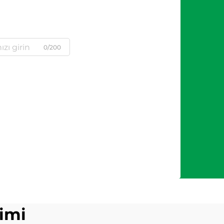
0/200
imi