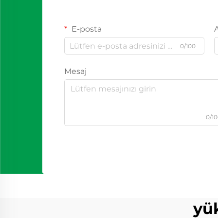
E-posta
0/100
Mesaj
0/1
yü