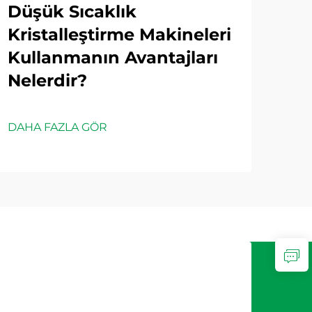
Düşük Sıcaklık
En
Kristalleştirme Makineleri
Ha
Kullanmanın Avantajları
Nas
Nelerdir?
DAH
DAHA FAZLA GÖR