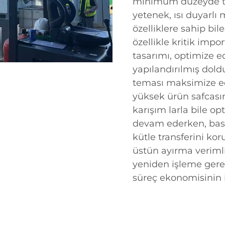
minimum düzeyde tu
yetenek, ısı duyarlı
özelliklere sahip bi
özellikle kritik impo
tasarımı, optimize e
yapılandırılmış doldu
teması maksimize ed
yüksek ürün safcasın
karışım larla bile 
devam ederken, bası
kütle transferini kor
üstün ayırma verimli
yeniden işleme gere
süreç ekonomisinin i