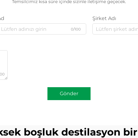
Temsilcimiz kısa süre içinde sizinle iletişime geçecek.
Ad
Şirket Adı
0/100
000
Gönder
ksek boşluk destilasyon bir