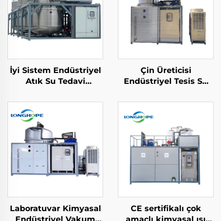
İyi Sistem Endüstriyel
Çin Üreticisi
Atık Su Tedavi
Endüstriyel Tesis Su
Makinesi Vakum ZLD
Tedavisi Düşük
Konsantrasyonu Atık
Sıcaklık Vakum
su geri dönüşüm
Buharlaştırıcı
makinesi
makinesi
Laboratuvar Kimyasal
CE sertifikalı çok
Endüstriyel Vakum
amaçlı kimyasal ısı