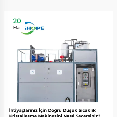
20
Mar
İhtiyaçlarınız İçin Doğru Düşük Sıcaklık
Kristalleşme Makinesini Nasıl Seçersiniz?