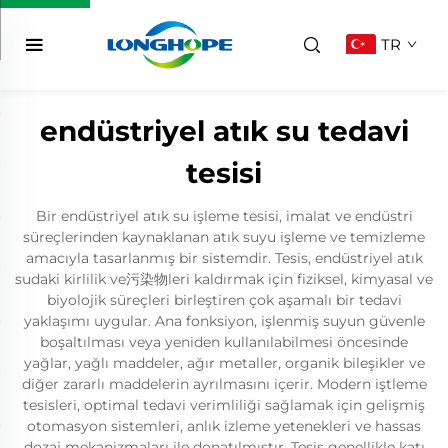
TR
endüstriyel atık su tedavi
tesisi
Bir endüstriyel atık su işleme tesisi, imalat ve endüstri
süreçlerinden kaynaklanan atık suyu işleme ve temizleme
amacıyla tasarlanmış bir sistemdir. Tesis, endüstriyel atık
sudaki kirlilik ve污染物leri kaldırmak için fiziksel, kimyasal ve
biyolojik süreçleri birleştiren çok aşamalı bir tedavi
yaklaşımı uygular. Ana fonksiyon, işlenmiş suyun güvenle
boşaltılması veya yeniden kullanılabilmesi öncesinde
yağlar, yağlı maddeler, ağır metaller, organik bileşikler ve
diğer zararlı maddelerin ayrılmasını içerir. Modern iştleme
tesisleri, optimal tedavi verimliliği sağlamak için gelişmiş
otomasyon sistemleri, anlık izleme yetenekleri ve hassas
dozaj mekanizmaları ile donatılmıştır. Tesis genellikle katı