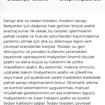
Buharlaşma Tesisi
pompa vakum
Buharlaştırıcı Çözelti
çıkarma
Geri kazanma
yoğunlaştırma
Makinesi
kristalleştirme
Sanayi atık su tedavi tesisleri, modern sanayi
makinesi
faaliyetleri için değersiz hale getiren birçok pratik
avantaj sunar. İlk olarak, bu tesisler, işletmelerin
pahalı cezalar ve hukuki sorunlardan kaçınmalarına
yardımcı olmak için atık su dökmeye ilişkin sert
çevresel standartları karşılar. Tesisler, su geri
dönüşümü ve yeniden kullanımı yetenekleri
sayesinde operasyonel maliyetleri önemli ölçüde
azaltır ve daha düşük su tüketimi ile utilite
masraflarını azaltır. Bu sistemler, makine ömrünü
uzatarak bakım maliyetlerini azaltır ve çökeltme
veya hasar yol açabilecek zararlı maddeleri kaldırarak
pahalı sanayi ekipmanlarını korur. Otomatik izleme
ve kontrol sistemlerinin uygulanması, manuel
müdahale gereksinimini en aza indirirken işgücü
maliyetlerini ve insan hatasını azaltır ve sürekli
tedavi kalitesini sağlar. Tedavi tesisleri, çevresel