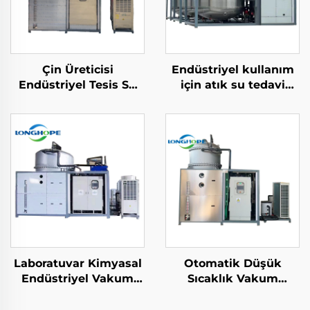
Çin Üreticisi
Endüstriyel kullanım
Endüstriyel Tesis Su
için atık su tedavi
Tedavisi Düşük
vakum destilasyonu
Sıcaklık Vakum
Buharlaştırıcı makine
Buharlaştırıcı
üretimi tesisi
makinesi
Laboratuvar Kimyasal
Otomatik Düşük
Endüstriyel Vakum
Sıcaklık Vakum
Buharlaşma Tesisi
Buharlaştırıcı
Buharlaştırıcı Çözelti
Sıkıştırıcı Soğutma Isı