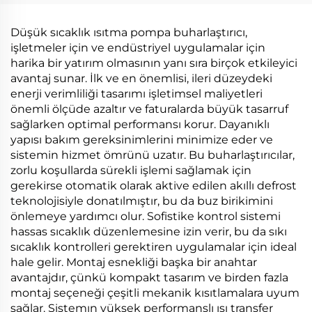
Geri kazanma
Değiştirme Ekipmanı
Makinesi
Atık Su Tedariği
Düşük sıcaklık ısıtma pompa buharlaştırıcı,
Makinesi
işletmeler için ve endüstriyel uygulamalar için
harika bir yatırım olmasının yanı sıra birçok etkileyici
avantaj sunar. İlk ve en önemlisi, ileri düzeydeki
enerji verimliliği tasarımı işletimsel maliyetleri
önemli ölçüde azaltır ve faturalarda büyük tasarruf
sağlarken optimal performansı korur. Dayanıklı
yapısı bakım gereksinimlerini minimize eder ve
sistemin hizmet ömrünü uzatır. Bu buharlaştırıcılar,
zorlu koşullarda sürekli işlemi sağlamak için
gerekirse otomatik olarak aktive edilen akıllı defrost
teknolojisiyle donatılmıştır, bu da buz birikimini
önlemeye yardımcı olur. Sofistike kontrol sistemi
hassas sıcaklık düzenlemesine izin verir, bu da sıkı
sıcaklık kontrolleri gerektiren uygulamalar için ideal
hale gelir. Montaj esnekliği başka bir anahtar
avantajdır, çünkü kompakt tasarım ve birden fazla
montaj seçeneği çeşitli mekanik kısıtlamalara uyum
sağlar. Sistemın yüksek performanslı ısı transfer