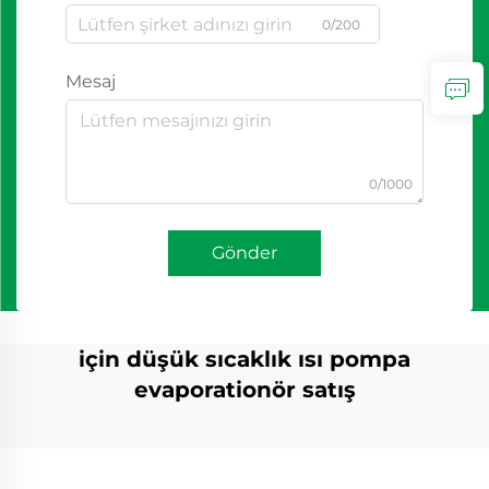
0/200
Mesaj
0/1000
Gönder
için düşük sıcaklık ısı pompa
evaporationör satış