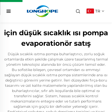
TR
için düşük sıcaklık ısı pompa
evaporationör satış
Düşük sıcaklık ısıtma pompa buharlaştırıcı, zorlu soğuk
ortamlarda etkin şekilde çalışmak üzere tasarlanmış termal
yönetim teknolojisi alanında bir öncü çözüm temsil eder.
Bu sofistike bileşen, çevresel ortamdan ısı emmeyi
sağlayan düşük sıcaklık ısıtma pompa sistemlerinde ana ısı
değiştirici görevini yerine getirir. İleri düzeydeki fırça-boru
tasarımı ve üst kalite malzemelerle yapılandırılmış olan bu
buharlaştırıcılar, sıfır altı koşullarda bile optimal ısı
transferini sağlar. Sistem, hassas sıcaklık kontrol
mekanizmalarını entegre eder ve tutarlı performans
sağlamak için güçlü bir defroster yeteneği içerir.
Endüstriyel soğutma, soğuk depolama tesisleri ve ticari