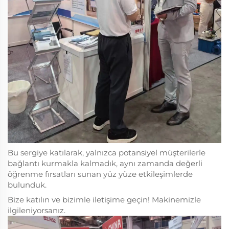
Bu sergiye katılarak, yalnızca potansiyel müşterilerle
bağlantı kurmakla kalmadık, aynı zamanda değerli
öğrenme fırsatları sunan yüz yüze etkileşimlerde
bulunduk.
Bize katılın ve bizimle iletişime geçin! Makinemizle
ilgileniyorsanız.