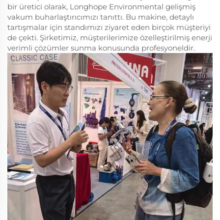
bir üretici olarak, Longhope Environmental gelişmiş
vakum buharlaştırıcımızı tanıttı. Bu makine, detaylı
tartışmalar için standımızı ziyaret eden birçok müşteriyi
de çekti. Şirketimiz, müşterilerimize özelleştirilmiş enerji
verimli çözümler sunma konusunda profesyoneldir.