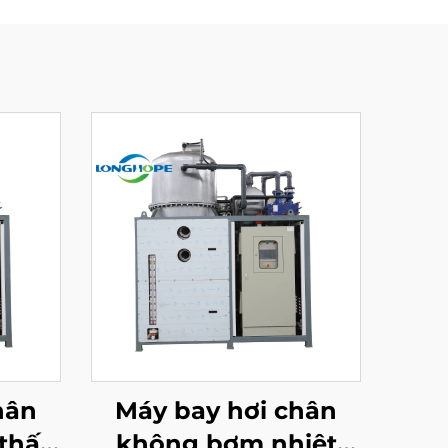
hân
Máy bay hơi chân
 thấp
không bơm nhiệt