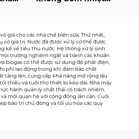
 quả
điện áp thấp lắp đặt
ông
tiện lợi cho ngành
nồng
gia công
vô giá cho các nhà chế biến sữa. Thứ nhất,
i
có giá trị. Nước đã được xử lý có thể được
ng kể về tiêu thụ nước. Hệ thống xử lý sinh
h môi trường nghiêm ngặt và tránh các khoản
 ra biogas có thể được sử dụng để phát điện,
chi phí lao động trong khi đảm bảo chất
t tăng lên, cung cấp khả năng mở rộng lâu
i thiểu và tuổi thọ thiết bị kéo dài. Nhà máy
hực hành quản lý chất thải có trách nhiệm.
ệc và mối quan hệ với cộng đồng lân cận. Cuối
hép bảo trì chủ động và tối ưu hóa các quy