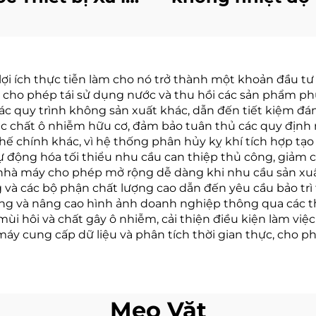
c cho Nhà máy
Chưng cất hiệu
ng nghiệp Bơm
cao Ngành c
iệt Chân không
nghiệp Giảm 
ợi ích thực tiễn làm cho nó trở thành một khoản đầu tư 
hiệt độ Thấp
độ nước thả
cho phép tái sử dụng nước và thu hồi các sản phẩm phụ 
 các quy trình không sản xuất khác, dẫn đến tiết kiệm đá
các chất ô nhiễm hữu cơ, đảm bảo tuân thủ các quy địn
thế chính khác, vì hệ thống phân hủy kỵ khí tích hợp tạo
ự động hóa tối thiểu nhu cầu can thiệp thủ công, giảm 
 nhà máy cho phép mở rộng dễ dàng khi nhu cầu sản xuấ
và các bộ phận chất lượng cao dẫn đến yêu cầu bảo trì tố
ường và nâng cao hình ảnh doanh nghiệp thông qua các t
ả mùi hôi và chất gây ô nhiễm, cải thiện điều kiện làm vi
máy cung cấp dữ liệu và phân tích thời gian thực, cho p
Mẹo Vặt