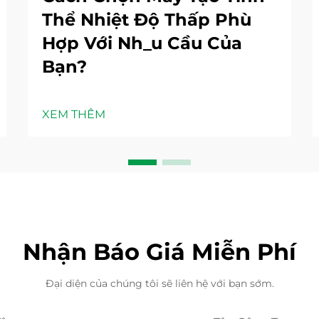
Thể Nhiệt Độ Thấp Phù
Hợp Với Nh_u Cầu Của
Bạn?
XEM THÊM
Nhận Báo Giá Miễn Phí
Đại diện của chúng tôi sẽ liên hệ với bạn sớm.