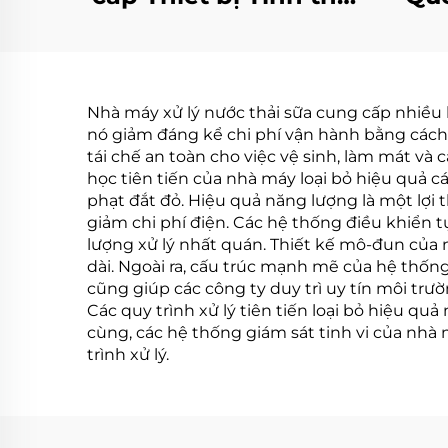
Hóa nồng độ Nước
Nướ
thải Công nghiệp
Cô
Nhiệt độ Thấp
Nh
Nhà máy xử lý nước thải sữa cung cấp nhiều l
N
nó giảm đáng kể chi phí vận hành bằng cách 
tái chế an toàn cho việc vệ sinh, làm mát và
học tiên tiến của nhà máy loại bỏ hiệu quả 
phạt đắt đỏ. Hiệu quả năng lượng là một lợi 
giảm chi phí điện. Các hệ thống điều khiển t
lượng xử lý nhất quán. Thiết kế mô-đun của
dài. Ngoài ra, cấu trúc mạnh mẽ của hệ thống 
cũng giúp các công ty duy trì uy tín môi tr
Các quy trình xử lý tiên tiến loại bỏ hiệu qu
cùng, các hệ thống giám sát tinh vi của nhà 
trình xử lý.