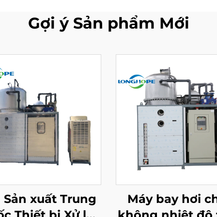
Gợi ý Sản phẩm Mới
 Sản xuất Trung
Máy bay hơi c
c Thiết bị Xử lý
không nhiệt độ