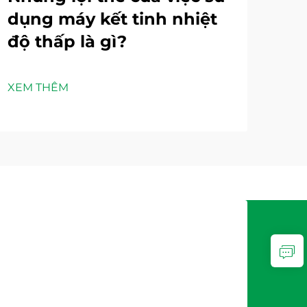
dụng máy kết tinh nhiệt
gi
độ thấp là gì?
lư
nư
XEM THÊM
XEM