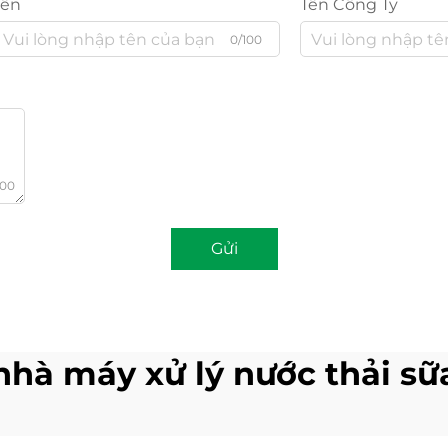
Tên
Tên Công Ty
0/100
000
Gửi
nhà máy xử lý nước thải sữ