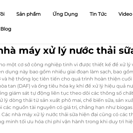
ôi
Sản phẩm
Ứng Dụng
Tin Tức
Video
Blog
nhà máy xử lý nước thải sữ
ho một cơ sở công nghiệp tinh vi được thiết kế để xử lý 
n dụng này bao gồm nhiều giai đoạn làm sạch, bao gồm sà
 và hệ thống lọc tiên tiến cho quá trình hoàn thiện cu
òa tan (DAF) và ống tiêu hóa kỵ khí để xử lý hiệu quả n
thống giám sát tự động liên tục theo dõi các thông số ch
lý dòng thải từ sản xuất phô mai, chế biến sữa, sản xuấ
 các nguồn tài nguyên có giá trị, chẳng hạn như biogas 
 Các nhà máy xử lý nước thải sữa hiện đại cũng có các 
g minh tối ưu hóa chi phí vận hành trong khi duy trì hiệu