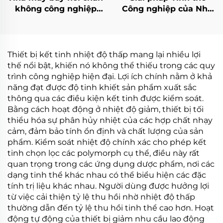
không công nghiệp
Công nghiệp của Nhà
hóa học phòng thí
máy Trung Quốc Bơm
nghiệm Evaporator
Nhiệt Điện Thấp Nhiệt
Máy thu hồi dung môi
Độ Tinh Thể Under
Vacuum
Thiết bị kết tinh nhiệt độ thấp mang lại nhiều lợi
thế nổi bật, khiến nó không thể thiếu trong các quy
trình công nghiệp hiện đại. Lợi ích chính nằm ở khả
năng đạt được độ tinh khiết sản phẩm xuất sắc
thông qua các điều kiện kết tinh được kiểm soát.
Bằng cách hoạt động ở nhiệt độ giảm, thiết bị tối
thiểu hóa sự phân hủy nhiệt của các hợp chất nhạy
cảm, đảm bảo tính ổn định và chất lượng của sản
phẩm. Kiểm soát nhiệt độ chính xác cho phép kết
tinh chọn lọc các polymorph cụ thể, điều này rất
quan trọng trong các ứng dụng dược phẩm, nơi các
dạng tinh thể khác nhau có thể biểu hiện các đặc
tính trị liệu khác nhau. Người dùng được hưởng lợi
từ việc cải thiện tỷ lệ thu hồi nhờ nhiệt độ thấp
thường dẫn đến tỷ lệ thu hồi tinh thể cao hơn. Hoạt
động tự động của thiết bị giảm nhu cầu lao động