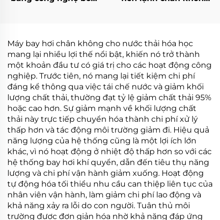
nhiệt hóa học đa năng
nhiệt độ thấp tự động,
có chứng nhận CE
máy xử lý nước thải
Máy bay hơi chân không cho nước thải hóa học
mang lại nhiều lợi thế nổi bật, khiến nó trở thành
một khoản đầu tư có giá trị cho các hoạt động công
nghiệp. Trước tiên, nó mang lại tiết kiệm chi phí
đáng kể thông qua việc tái chế nước và giảm khối
lượng chất thải, thường đạt tỷ lệ giảm chất thải 95%
hoặc cao hơn. Sự giảm mạnh về khối lượng chất
thải này trực tiếp chuyển hóa thành chi phí xử lý
thấp hơn và tác động môi trường giảm đi. Hiệu quả
năng lượng của hệ thống cũng là một lợi ích lớn
khác, vì nó hoạt động ở nhiệt độ thấp hơn so với các
hệ thống bay hơi khí quyển, dẫn đến tiêu thụ năng
lượng và chi phí vận hành giảm xuống. Hoạt động
tự động hóa tối thiểu nhu cầu can thiệp liên tục của
nhân viên vận hành, làm giảm chi phí lao động và
khả năng xảy ra lỗi do con người. Tuân thủ môi
trường được đơn giản hóa nhờ khả năng đáp ứng