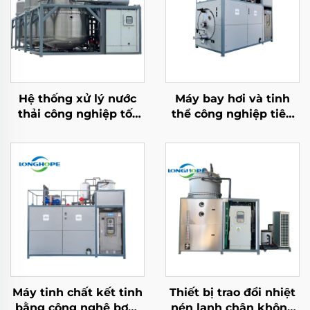
Hệ thống xử lý nước
Máy bay hơi và tinh
thải công nghiệp tốt
thể công nghiệp tiêu
Máy tái chế nước thải
thụ thấp bán chạy cho
ZLD chân không nồng
xử lý nước thải
độ
Máy tinh chất kết tinh
Thiết bị trao đổi nhiệt
bằng công nghệ bơm
nén lạnh chân không