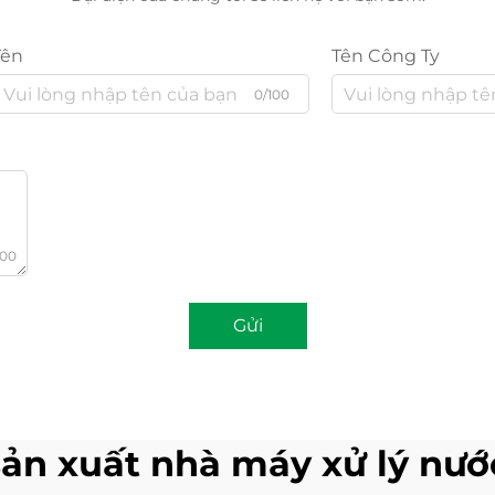
Tên
Tên Công Ty
0/100
000
Gửi
ản xuất nhà máy xử lý nướ