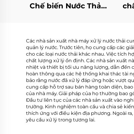
Chế biến Nước Thải
ch
Bằng Bơm Nhiệt
n
Chân không Tự động
ph
Eva
Các nhà sản xuất nhà máy xử lý nước thải cun
quản lý nước. Trước tiên, họ cung cấp các gi
cho các loại nước thải khác nhau. Việc tích 
chất lượng xử lý ổn định. Các nhà sản xuất 
nhiệt và thiết bị tối ưu năng lượng, dẫn đến
hoàn thông qua các hệ thống khai thác tài ng
bảo rằng nước đã xử lý đáp ứng hoặc vượt qu
cung cấp hỗ trợ sau bán hàng toàn diện, bao 
của nhà máy. Giải pháp của họ thường bao gồ
Đầu tư liên tục của các nhà sản xuất vào ngh
trường. Kinh nghiệm toàn cầu và chia sẻ kiế
thích ứng với điều kiện địa phương. Ngoài r
yêu cầu xử lý trong tương lai.