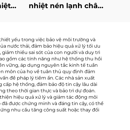
iệt
nhiệt nén lạnh chân
iết
không nhiệt độ thấp
g cao
tự động, máy xử lý
 sản
nước thải
thiết yếu trong việc bảo vệ môi trường và
Quốc
ủa nước thải, đảm bảo hiệu quả xử lý tối ưu
giảm thiểu sai sót của con người và duy trì
 bao gồm các tính năng như hệ thống thu hồi
 bền vững, áp dụng nguyên tắc kinh tế tuần
huyên môn của họ về tuân thủ quy định đảm
vấn đề pháp lý tiềm ẩn. Các nhà sản xuất
 cấp hệ thống, đảm bảo độ tin cậy lâu dài
 theo thời gian thực và bảo trì dự đoán.
 thiện hiệu quả xử lý và giảm tác động môi
p đã được chứng minh và đáng tin cậy, có thể
p ứng nhu cầu tăng công suất hoặc thay đổi