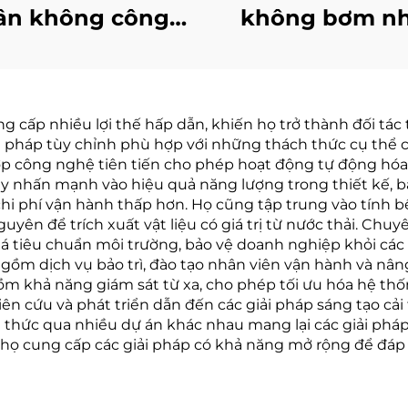
ân không công
không bơm nh
ghiệp hóa học
nhiệt độ thấp t
òng thí nghiệm
kiệm năng lượn
porator Máy thu
hiệu quả được
g cấp nhiều lợi thế hấp dẫn, khiến họ trở thành đối tác 
hồi dung môi
xuất tại Trung 
ải pháp tùy chỉnh phù hợp với những thách thức cụ thể c
hợp công nghệ tiên tiến cho phép hoạt động tự động hóa, 
này nhấn mạnh vào hiệu quả năng lượng trong thiết kế,
 chi phí vận hành thấp hơn. Họ cũng tập trung vào tính
uyên để trích xuất vật liệu có giá trị từ nước thải. C
á tiêu chuẩn môi trường, bảo vệ doanh nghiệp khỏi các 
gồm dịch vụ bảo trì, đào tạo nhân viên vận hành và nâng
m khả năng giám sát từ xa, cho phép tối ưu hóa hệ thống
iên cứu và phát triển dẫn đến các giải pháp sáng tạo cải
n thức qua nhiều dự án khác nhau mang lại các giải phá
a, họ cung cấp các giải pháp có khả năng mở rộng để đá