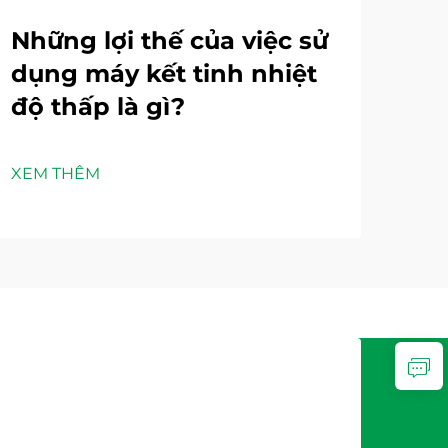
Những lợi thế của việc sử
Là
dụng máy kết tinh nhiệt
gi
độ thấp là gì?
lư
nư
XEM THÊM
XEM