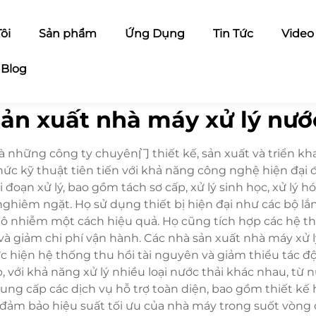
ôi
Sản phẩm
Ứng Dụng
Tin Tức
Video
Blog
ản xuất nhà máy xử lý nướ
à những công ty chuyên门 thiết kế, sản xuất và triển khai
ức kỹ thuật tiên tiến với khả năng công nghệ hiện đại đ
đoạn xử lý, bao gồm tách sơ cấp, xử lý sinh học, xử lý 
nghiêm ngặt. Họ sử dụng thiết bị hiện đại như các bộ lắ
hất ô nhiễm một cách hiệu quả. Họ cũng tích hợp các hệ
à giảm chi phí vận hành. Các nhà sản xuất nhà máy xử lý
thực hiện hệ thống thu hồi tài nguyên và giảm thiểu tá
 với khả năng xử lý nhiều loại nước thải khác nhau, từ n
ng cấp các dịch vụ hỗ trợ toàn diện, bao gồm thiết kế hệ
đảm bảo hiệu suất tối ưu của nhà máy trong suốt vòng 