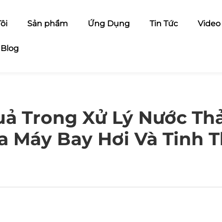
ôi
Sản phẩm
Ứng Dụng
Tin Tức
Video
Blog
uả Trong Xử Lý Nước Thả
a Máy Bay Hơi Và Tinh 