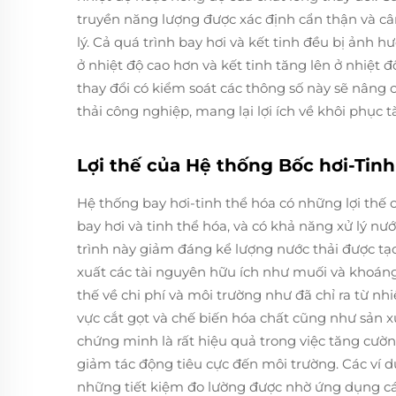
truyền năng lượng được xác định cẩn thận và cân
lý. Cả quá trình bay hơi và kết tinh đều bị ảnh hư
ở nhiệt độ cao hơn và kết tinh tăng lên ở nhiệt 
thay đổi có kiểm soát các thông số này sẽ nâng 
thải công nghiệp, mang lại lợi ích về khôi phục 
Lợi thế của Hệ thống Bốc hơi-Tinh
Hệ thống bay hơi-tinh thể hóa có những lợi thế 
bay hơi và tinh thể hóa, và có khả năng xử lý n
trình này giảm đáng kể lượng nước thải được tạ
xuất các tài nguyên hữu ích như muối và khoáng 
thế về chi phí và môi trường như đã chỉ ra từ nh
vực cắt gọt và chế biến hóa chất cũng như sản x
chứng minh là rất hiệu quả trong việc tăng cườn
giảm tác động tiêu cực đến môi trường. Các ví
những tiết kiệm đo lường được nhờ ứng dụng các