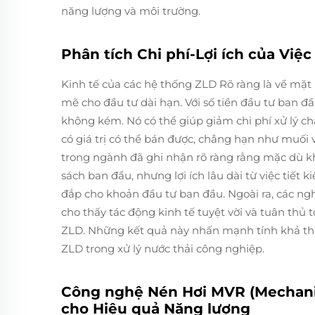
năng lượng và môi trường.
Phân tích Chi phí-Lợi ích của Việ
Kinh tế của các hệ thống ZLD Rõ ràng là về mặt
mẽ cho đầu tư dài hạn. Với số tiền đầu tư ban đ
không kém. Nó có thể giúp giảm chi phí xử lý ch
có giá trị có thể bán được, chẳng hạn như muối
trong ngành đã ghi nhận rõ ràng rằng mặc dù 
sách ban đầu, nhưng lợi ích lâu dài từ việc tiết
đắp cho khoản đầu tư ban đầu. Ngoài ra, các ng
cho thấy tác động kinh tế tuyệt vời và tuân thủ
ZLD. Những kết quả này nhấn mạnh tính khả thi 
ZLD trong xử lý nước thải công nghiệp.
Công nghệ Nén Hơi MVR (Mechani
cho Hiệu quả Năng lượng