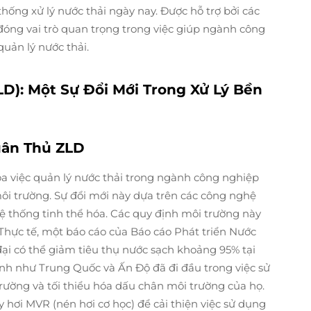
hống xử lý nước thải ngày nay. Được hỗ trợ bởi các
đóng vai trò quan trọng trong việc giúp ngành công
uản lý nước thải.
D): Một Sự Đổi Mới Trong Xử Lý Bền
uân Thủ ZLD
a việc quản lý nước thải trong ngành công nghiệp
môi trường. Sự đổi mới này dựa trên các công nghệ
 hệ thống tinh thể hóa. Các quy định môi trường này
Thực tế, một báo cáo của Báo cáo Phát triển Nước
ại có thể giảm tiêu thụ nước sạch khoảng 95% tại
ính như Trung Quốc và Ấn Độ đã đi đầu trong việc sử
rường và tối thiểu hóa dấu chân môi trường của họ.
 hơi MVR (nén hơi cơ học) để cải thiện việc sử dụng