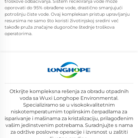
troškove odbacivanja. Sistem recikliranja vode može
oporovati do 95% obrađene vode, drastično smanjujući
potrošnju čiste vode. Ovaj kompleksan pristup upravljanju
resursima ne samo što koristi životinjskoj sredini već
takođe pruža značajne dugoročne štednje troškova
operatorima.
Otkrijte kompleksna rešenja za obradu otpadnih
voda sa Wuxi Longhope Environmental.
Specializiramo se u visokokvalitetnim
niskotemperaturnim toplinskim čerpadlama za
isparivanje i mašinama za kristalizaciju, prilagođenim
vašim jedinstvenim potrebama. Suradnjujte s nama
za održive poslovne operacije i izvrsnost u zaštiti