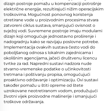
dizajn postroje pomažu u kompenzaciji potrošnje
električne energije, rezultirajući nižim operacijskim
troškovima. Mogućnost ponovnog koristenja
otretirane vode u proizvodnim procesima stvara
zatvoreni ciklus sustava, smanjujući ovisnost o
svježoj vodi. Suvremene postroje imaju modularni
dizajn koji omogućuje jednostavno proširenje i
nadogradnju kako se razvijaju poslovne potrebe.
Implementacija ovakvih sustava često vodi do
poboljšanog odnosa s lokalnim zajednicama i
okolišnim agencijama, jačeći društvenu licencu
tvrtke za rad. Napredni sustavi nadzora nude
stvarno-vremenske podatke o učinkovitosti
tretmana i poštivanju propisa, omogućujući
proaktivno održavanje i optimizaciju. Ovi sustavi
također pomažu u štiti opreme od štete
uzrokovane neotretiranom vodom, produžujući
životni vijek proizvodne mašinerije i smanjujući
troškove održavanja.