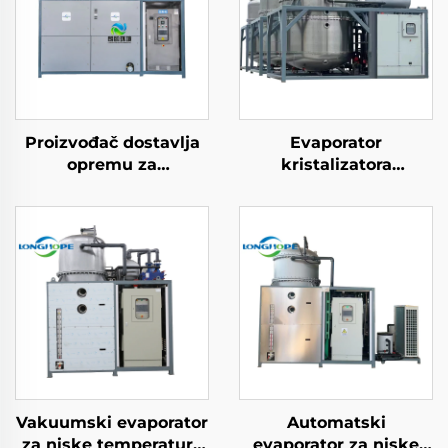
Proizvođač dostavlja
Evaporator
opremu za
kristalizatora
koncentraciju i
koncentracije i
kristalizaciju
ekstrakcije
industrijskih otpadnih
industrijskih otpadnih
voda niskih
voda za postizanje
temperatura
nule tekućeg odbora
ZLD
Vakuumski evaporator
Automatski
za niske temperature
evaporator za niske