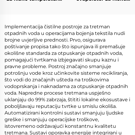
s visokoeffikasnom
temperature sa
destilacijom za
kompresorom i
industriju smanjenja
hladnjakom za
koncentracije
razmjenu topline,
Implementacija čistilne postroje za tretman
otpadnih voda
mašinerija za obradu
otpadnih voda u operacijama bojenja tekstila nudi
otpadnih voda
brojne uvjerljive prednosti. Prvo, osigurava
poštivanje propisa tako što ispunjava ili premašuje
okolišne standarda za otpuskanje otpadnih voda,
pomagajući tvrtkama izbjegavati skupu kaznu i
pravne probleme. Postroj značajno smanjuje
potrošnju vode kroz učinkovite sisteme recikliranja,
što vodi do značajnih ušteda na troškovima
vodoprskanja i naknadama za otpuskanje otpadnih
voda. Napredne procese tretmana uspješno
uklanjaju do 99% zabrzaja, štititi lokalne ekosustave i
poboljšavaju reputaciju tvrtke u smislu okoliša.
Automatizirani kontrolni sustavi smanjuju ljudske
greške i smanjuju operacijske troškove,
istovremeno održavajući konstantnu kvalitetu
tretmana. Sustavi oporavka energije integrirani u