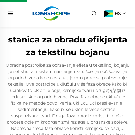
BS
stanica za obradu efikjenta
za tekstilnu bojanu
Obradna postrojba za održavanje efleta u tekstilnoj bojanju
je sofisticirani sistem namenjen za čišćenje i očišćavanje
otpadnih voda koje nastaju tijekom procesa proizvodnje
tekstila. Ove postrojbe uključuju više faza obrade kako bi
učinkovito uklonile boje, kemijske tvari i druge污染物 iz
industrijskih otpadnih voda. Prva faza obrade uključuje
fizikalne metode odvojivanja, uključujući presijevanje i
sedimentaciju, kako bi se uklonile veće čestice i
suspenzivane tvari. Druga faza obrade koristi biološke
procese gdje mikroorganizmi razlagaju organske spojeve.
Napredna treća faza obrade koristi kemijsku oxidaciju,
membransko filtriranje i apsorpciju aktiviranim ugljem