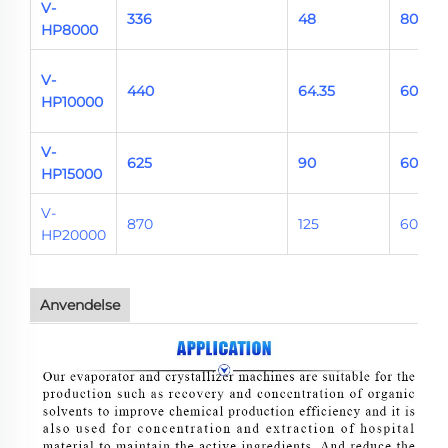
V-
336
48
80-100
HP8000
V-
440
64.35
60-100
HP10000
V-
625
90
60-100
HP15000
V-
870
125
60-100
HP20000
Anvendelse