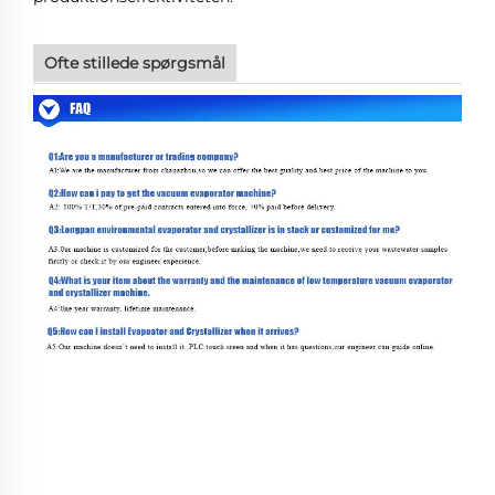
Ofte stillede spørgsmål
Producenter Direkte Salg Høj Salt
Afvandbehandlingsudstyr Lavtemperatur
Evaporation og Koncentrationsudstyr