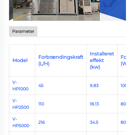
Parameter
Installeret
Forbrændingskraft
Forbr
Model
effekt
(L/H)
(W/L)
(kw)
V-
45
9.83
100-12
HP1000
V-
110
18.13
80-100
HP2500
V-
216
34.5
80-100
HP5000