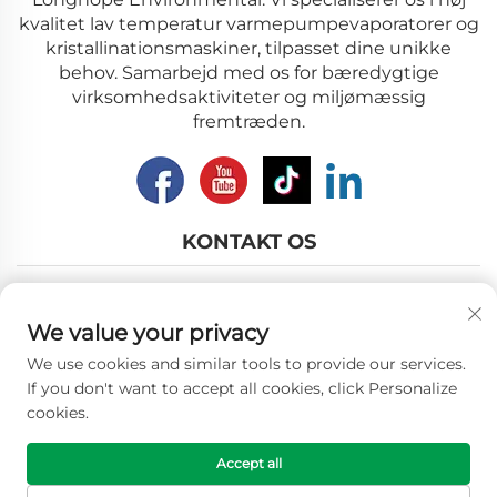
kvalitet lav temperatur varmepumpevaporatorer og
kristallinationsmaskiner, tilpasset dine unikke
behov. Samarbejd med os for bæredygtige
virksomhedsaktiviteter og miljømæssig
fremtræden.
KONTAKT OS
Add: Nr. 12, Nanhu vej, Wuxi by, Jiangsu provins
We value your privacy
E-mail:
[email protected]
We use cookies and similar tools to provide our services.
Tlf.:
+86-18018310578
If you don't want to accept all cookies, click Personalize
cookies.
Copyright © 2026 Wuxi Longhope Environmental co.ltd.
Accept all
Alle rettigheder forbeholdes. -
Privatlivspolitik