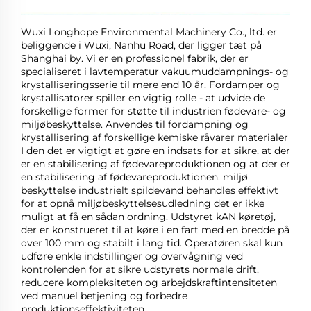
Wuxi Longhope Environmental Machinery Co., ltd. er
beliggende i Wuxi, Nanhu Road, der ligger tæt på
Shanghai by.
Vi er en professionel fabrik, der er
specialiseret i lavtemperatur vakuumuddampnings- og
krystalliseringsserie til
mere end 10 år. Fordamper og
krystallisatorer spiller en vigtig rolle
- at udvide de
forskellige former for støtte til industrien
fødevare- og
miljøbeskyttelse. Anvendes til fordampning og
krystallisering af forskellige kemiske råvarer
materialer
I den
det er vigtigt at gøre en indsats for at sikre, at der
er en stabilisering af fødevareproduktionen og at der er
en stabilisering af fødevareproduktionen.
miljø
beskyttelse
industrielt spildevand behandles effektivt
for at opnå miljøbeskyttelsesudledning
det er ikke
muligt at få en sådan ordning. Udstyret
kAN
køretøj,
der er konstrueret til at køre i en fart med en bredde på
over 100 mm
og stabilt i lang tid. Operatøren skal kun
udføre enkle indstillinger og
overvågning ved
kontrolenden for at sikre
udstyrets normale drift,
reducere kompleksiteten og arbejdskraftintensiteten
ved manuel betjening
og forbedre
produktionseffektiviteten.