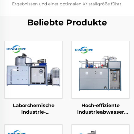
Ergebnissen und einer optimalen Kristallgröße führt.
Beliebte Produkte
Laborchemische
Hoch-effiziente
Industrie-
Industrieabwasser
Vakuumdestillationsanlage
Nieder-Temperatur
Destillator
Konzentratflüssigkeit
Lösungsmittel-
Behandlungsanlage