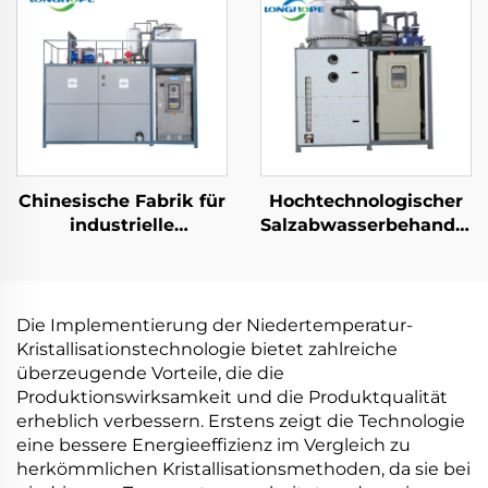
Rückgewinnungsanlage
Verdampfer
Kristallisationsausrüstu
Chinesische Fabrik für
Hochtechnologischer
industrielle
Salzabwasserbehandlun
Kristallisationslösungen:
mit
Niedrigtemperatur-
Nullflüssigkeitsabfuhr
Wärmepumpen-
(ZLD) für
Vakuummantel-
Abwasserbehandlung
Die Implementierung der Niedertemperatur-
Kristallizer
unter Vakuum
Kristallisationstechnologie bietet zahlreiche
überzeugende Vorteile, die die
Produktionswirksamkeit und die Produktqualität
erheblich verbessern. Erstens zeigt die Technologie
eine bessere Energieeffizienz im Vergleich zu
herkömmlichen Kristallisationsmethoden, da sie bei