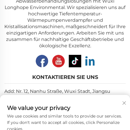
Abwasserbehandlungslösungen mit Wuxi
Longhope Environmental. Wir spezialisieren uns auf
hochwertige Tiefentemperatur-
Wärmepumpenverdampfer und
Kristallisationsmaschinen, maßgeschneidert für Ihre
einzigartigen Anforderungen. Arbeiten Sie mit uns
zusammen für nachhaltige Geschäftsbetriebe und
ökologische Exzellenz.
KONTAKTIEREN SIE UNS
Add: Nr. 12, Nanhu Straße, Wuxi Stadt, Jiangsu
Provinz
We value your privacy
E-Mail:
[email protected]
We use cookies and similar tools to provide our services.
Tel.:
+86-18018310578
If you don't want to accept all cookies, click Personalize
cookies.