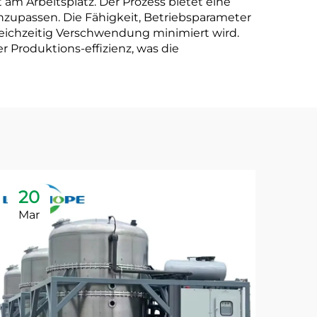
am Arbeitsplatz. Der Prozess bietet eine
anzupassen. Die Fähigkeit, Betriebsparameter
gleichzeitig Verschwendung minimiert wird.
r Produktions-effizienz, was die
20
2
Mar
Ma