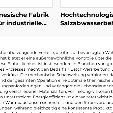
nesische Fabrik
Hochtechnologi
ür industrielle
Salzabwasserbe
tallisationslösungen:
mit
drigtemperatur-
Nullflüssigkeits
ärmepumpen-
(ZLD) für
eiche überzeugende Vorteile, die ihn zur bevorzugten Wahl
akuummantel-
Abwasserbehan
t bietet er eine außergewöhnliche Kontrolle über die 
Kristallizer
unter Vaku
se Einheitlichkeit ist insbesondere in Branchen von g
des Prozesses macht den Bedarf an Batch-Verarbeitung üb
t verkürzt. Die mechanische Schabwirkung verhindert d
 der gesamten Operation eine optimale thermische Eff
tungsanforderungen und verlängert die Lebensdauer der
tung verschiedener Materialarten, von niedrig-viskosen 
nterstreicht. Energieeffizienz ist ein weiterer wichtige
iven Wärmeaustausch sicherstellt und den Stromverbrauc
ungen, während gleichzeitig eine konsistente Produktqu