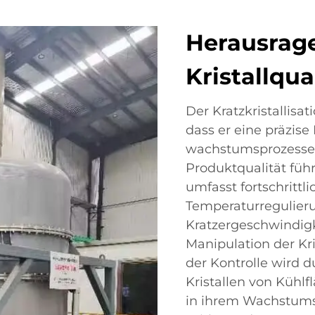
Herausrag
Kristallqua
Der Kratzkristallisa
dass er eine präzise 
wachstumsprozesse 
Produktqualität füh
umfasst fortschrittli
Temperaturregulier
Kratzergeschwindig
Manipulation der Kri
der Kontrolle wird d
Kristallen von Kühl
in ihrem Wachstums