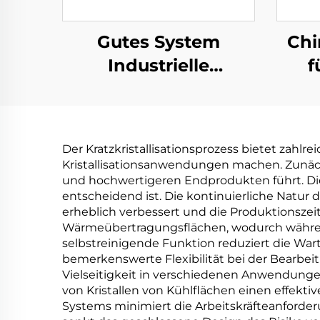
Gutes System
Chi
Industrielle
f
Abwasserreinigungsanlage
Kris
Vakuum ZLD-
Nie
Konzentration
W
Der Kratzkristallisationsprozess bietet zahlr
Abwasserrecyclingmaschine
V
Kristallisationsanwendungen machen. Zunächs
und hochwertigeren Endprodukten führt. Die
entscheidend ist. Die kontinuierliche Natur 
erheblich verbessert und die Produktionszei
Wärmeübertragungsflächen, wodurch während
selbstreinigende Funktion reduziert die War
bemerkenswerte Flexibilität bei der Bearbei
Vielseitigkeit in verschiedenen Anwendungen u
von Kristallen von Kühlflächen einen effekt
Systems minimiert die Arbeitskräfteanforder