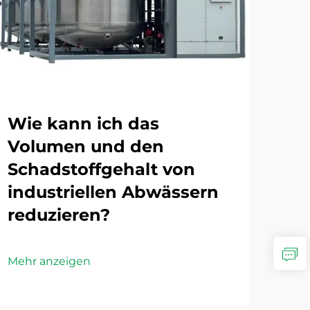
Wie kann ich das
We
Volumen und den
Te
Schadstoffgehalt von
Ab
industriellen Abwässern
de
reduzieren?
Mehr
Mehr anzeigen