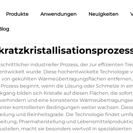
Produkte
Anwendungen
Neuigkeiten
V
Blog
kratzkristallisationsprozes
tschrittlicher industrieller Prozess, der zur effizienten
entwickelt wurde. Diese hochentwickelte Technologie
ch von gekühlten Wärmeübertragungsflächen entfernen, 
rozess beginnt, wenn die Lösung oder Schmelze in eine
gang bilden sich Kristalle auf diesen Flächen, die sofo
erhindern und eine konsistente Wärmeübertragungseff
ie unter kontrollierten Bedingungen weiter wachsen. Die
verteilung und Reinheitsgrade. Die Technologie findet 
rbeitung, Pharmaherstellung und Lebensmittelproduktion.
zustellen, macht sie besonders wertvoll in spezialisie