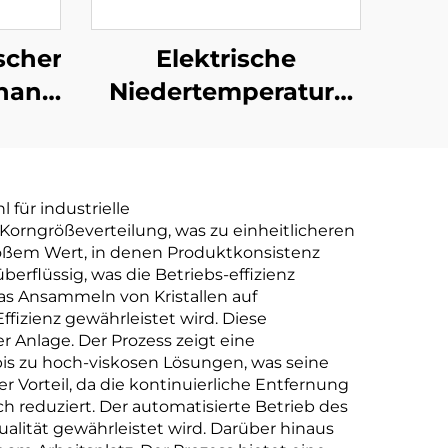
scher
Elektrische
handlungsverdunster
Niedertemperatur-
Wärmepumpen-
abfuhr
Vakuumanlage für
die
 für industrielle
dlung
Abwasserbehandlung
Korngrößeverteilung, was zu einheitlicheren
um
und
roßem Wert, in denen Produktkonsistenz
erflüssig, was die Betriebs-effizienz
Konzentratreinigung
as Ansammeln von Kristallen auf
izienz gewährleistet wird. Diese
 Anlage. Der Prozess zeigt eine
bis zu hoch-viskosen Lösungen, was seine
r Vorteil, da die kontinuierliche Entfernung
h reduziert. Der automatisierte Betrieb des
alität gewährleistet wird. Darüber hinaus