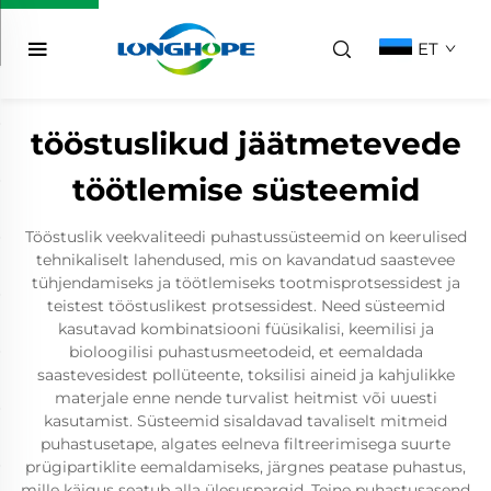
ET
tööstuslikud jäätmetevede
töötlemise süsteemid
Tööstuslik veekvaliteedi puhastussüsteemid on keerulised
tehnikaliselt lahendused, mis on kavandatud saastevee
tühjendamiseks ja töötlemiseks tootmisprotsessidest ja
teistest tööstuslikest protsessidest. Need süsteemid
kasutavad kombinatsiooni füüsikalisi, keemilisi ja
bioloogilisi puhastusmeetodeid, et eemaldada
saastevesidest pollüteente, toksilisi aineid ja kahjulikke
materjale enne nende turvalist heitmist või uuesti
kasutamist. Süsteemid sisaldavad tavaliselt mitmeid
puhastusetape, algates eelneva filtreerimisega suurte
prügipartiklite eemaldamiseks, järgnes peatase puhastus,
mille käigus seatub alla ülesuspargid. Teine puhastusasend