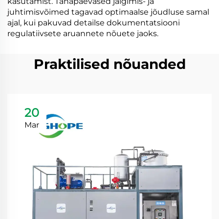
kasutamist. Tänapäevased jälgimis- ja
juhtimisvõimed tagavad optimaalse jõudluse samal
ajal, kui pakuvad detailse dokumentatsiooni
regulatiivsete aruannete nõuete jaoks.
Praktilised nõuanded
20
Mar