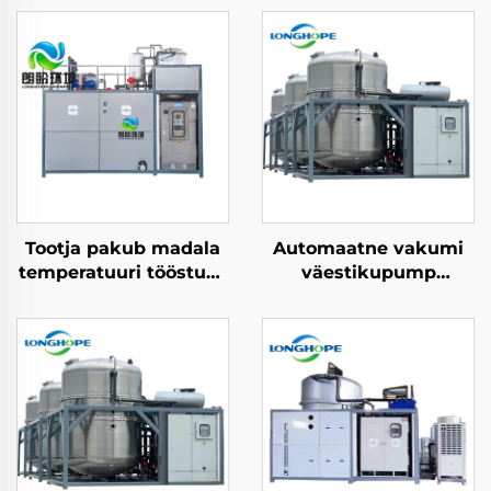
Tootja pakub madala
Automaatne vakumi
temperatuuri tööstuse
väestikupump
jäätmete
jäätmete pidev
konsentratsioon
desaalineerimise
kristalliseerimise
evaator
varustust
konsentratsioon masin