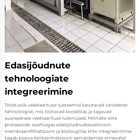
Edasijõudnute
tehnoloogiate
integreerimine
Tööstuslik veeklaarituse süsteemid kasutavad värsketest
tehnoloogiat, mis töötavad kooskõlas ja tagavad
suurepärase veeklaarituse tulemused. Mitmete klite
protsesside, sealhulgas edasijõudnudoksatsiooni,
membraanifiltratsiooni ja bioloogilise klite integreerimine
tagab püsiva kontsentratsiooni eemaldamise erinevatel