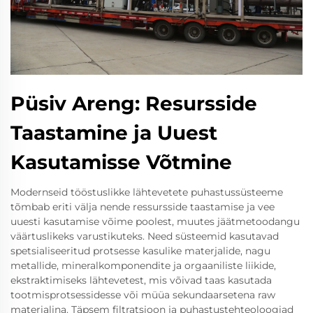
Püsiv Areng: Resursside
Taastamine ja Uuest
Kasutamisse Võtmine
Modernseid tööstuslikke lähtevetete puhastussüsteeme
tõmbab eriti välja nende ressursside taastamise ja vee
uuesti kasutamise võime poolest, muutes jäätmetoodangu
väärtuslikeks varustikuteks. Need süsteemid kasutavad
spetsialiseeritud protsesse kasulike materjalide, nagu
metallide, mineralkomponendite ja orgaaniliste liikide,
ekstraktimiseks lähtevetest, mis võivad taas kasutada
tootmisprotsessidesse või müüa sekundaarsetena raw
materialina. Täpsem filtratsioon ja puhastustehteoloogiad