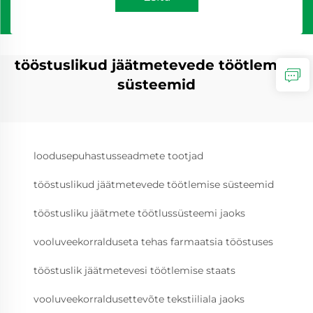
tööstuslikud jäätmetevede töötlemise
süsteemid
loodusepuhastusseadmete tootjad
tööstuslikud jäätmetevede töötlemise süsteemid
tööstusliku jäätmete töötlussüsteemi jaoks
vooluveekorralduseta tehas farmaatsia tööstuses
tööstuslik jäätmetevesi töötlemise staats
vooluveekorraldusettevõte tekstiiliala jaoks