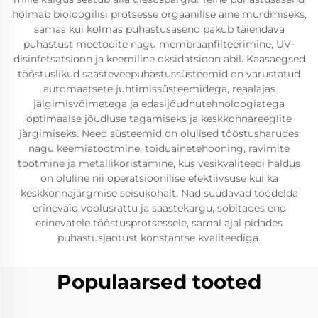
hõlmab bioloogilisi protsesse orgaanilise aine murdmiseks,
samas kui kolmas puhastusasend pakub täiendava
puhastust meetodite nagu membraanfilteerimine, UV-
disinfetsatsioon ja keemiline oksidatsioon abil. Kaasaegsed
tööstuslikud saasteveepuhastussüsteemid on varustatud
automaatsete juhtimissüsteemidega, reaalajas
jälgimisvõimetega ja edasijõudnutehnoloogiatega
optimaalse jõudluse tagamiseks ja keskkonnareeglite
järgimiseks. Need süsteemid on olulised tööstusharudes
nagu keemiatootmine, toiduainetehooning, ravimite
tootmine ja metallikoristamine, kus vesikvaliteedi haldus
on oluline nii operatsioonilise efektiivsuse kui ka
keskkonnajärgmise seisukohalt. Nad suudavad töödelda
erinevaid voolusrattu ja saastekargu, sobitades end
erinevatele tööstusprotsessele, samal ajal pidades
puhastusjaotust konstantse kvaliteediga.
Populaarsed tooted