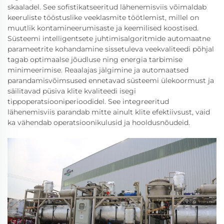
skaaladel. See sofistikatseeritud lähenemisviis võimaldab
keeruliste tööstuslike veeklasmite töötlemist, millel on
muutlik kontamineerumisaste ja keemilised koostised.
Süsteemi intelligentsete juhtimisalgoritmide automaatne
parameetrite kohandamine sissetuleva veekvaliteedi põhjal
tagab optimaalse jõudluse ning energia tarbimise
minimeerimise. Reaalajas jälgimine ja automaatsed
parandamisvõimsused ennetavad süsteemi ülekoormust ja
säilitavad püsiva klite kvaliteedi isegi
tippoperatsiooniperioodidel. See integreeritud
lähenemisviis parandab mitte ainult klite efektiivsust, vaid
ka vähendab operatsioonikulusid ja hooldusnõudeid.