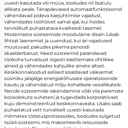
uuesti kasutada või müüa, loodudes nii lisatulu
allikate peale. Tänapäevased automaatfunktsioonid
vähendavad pideva käejuhtimise vajadust,
vähendades tööhõivet samal ajal, kui hoides
tervislikult puhastatava kvaliteedi tasemel.
Modernsete süsteemide moodulärne disain lubab
lihtsat laienemist ja uuendusi, kui äri vajadused
muutuvad, pakudes pikema perioodi
skaalderbarust. Need süsteemid parandavad
töökoha turvalisust õigesti käsitlemaks ohtlikke
aineid ja vähendades kahjulike ainete altset.
Keskkonnaloodud eelised sisaldavad väiksemat
süsiniku jalajälge energiatõhusate operatsioonide
kaudu ja vähendatud mõju kohalikele veeallikatele.
Nende süsteemide rakendamine võib viia paremate
koosolekute suheteni ja tugevdada korporatiivset
kuju demonstreeritud keskkonnaveata. Lisaks saab
puhastatud vett turvaliselt uuesti kasutada
mitmetes tööstusprotsessides, loodudes sulgetud
tsükli süsteemi, mis maksimeerib ressursside