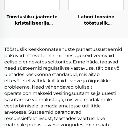
Tööstusliku jäätmete
Labori tooraine
kristalliseerija
tööstuslik
evaporatsioonikonna
vakuumevapooreerimis
ja ekstraktor zero
Evaporator Solvent
vedeliku heitmiseks
taastamise masin
ZLD
Tööstuslik keskkonnateenuste puhastussüsteemid
pakuvad ettevõtetele mitmesuguseid veenvaid
eeliseid erinevates sektorites. Enne häda, tagavad
need süsteemid regulatiivse vastavuse, täitides või
ületades keskkonna standardid, mis aitab
ettevõtetel vältida kallikaid trahve ja õiguslikke
probleeme. Need vähendavad oluliselt
operatsioonimakseid vesiringsuutamise ja uuesti
kasutamise võimalustega, mis viib madalamale
veetarbimisele ja madalamatesse utiliitide
arvetesse. Süsteemid parandavad
ressurssieffektiivsust, taastades väärtuslikke
materjale puhastusvese voogudes, mida saab