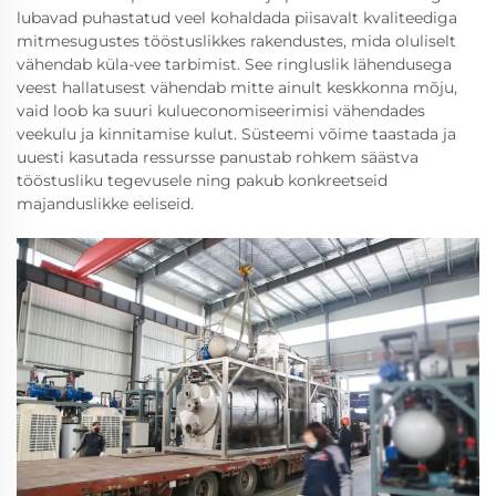
lubavad puhastatud veel kohaldada piisavalt kvaliteediga
mitmesugustes tööstuslikkes rakendustes, mida oluliselt
vähendab küla-vee tarbimist. See ringluslik lähendusega
veest hallatusest vähendab mitte ainult keskkonna mõju,
vaid loob ka suuri kulueconomiseerimisi vähendades
veekulu ja kinnitamise kulut. Süsteemi võime taastada ja
uuesti kasutada ressursse panustab rohkem säästva
tööstusliku tegevusele ning pakub konkreetseid
majanduslikke eeliseid.