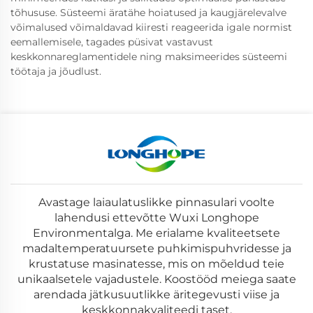
tõhususe. Süsteemi äratähe hoiatused ja kaugjärelevalve
võimalused võimaldavad kiiresti reageerida igale normist
eemallemisele, tagades püsivat vastavust
keskkonnareglamentidele ning maksimeerides süsteemi
töötaja ja jõudlust.
Avastage laiaulatuslikke pinnasulari voolte
lahendusi ettevõtte Wuxi Longhope
Environmentalga. Me erialame kvaliteetsete
madaltemperatuursete puhkimispuhvridesse ja
krustatuse masinatesse, mis on mõeldud teie
unikaalsetele vajadustele. Koostööd meiega saate
arendada jätkusuutlikke äritegevusti viise ja
keskkonnakvaliteedi taset.