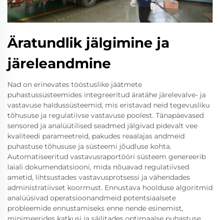
Äratundlik jälgimine ja
järeleandmine
Nad on erinevates tööstuslike jäätmete
puhastussüsteemides integreeritud äratähe järelevalve- ja
vastavuse haldussüsteemid, mis eristavad neid tegevusliku
tõhususe ja regulatiivse vastavuse poolest. Tänapäevased
sensored ja analüütilised seadmed jälgivad pidevalt vee
kvaliteedi parameetreid, pakudes reaalajas andmeid
puhastuse tõhususe ja süsteemi jõudluse kohta.
Automatiseeritud vastavusraportööri süsteem genereerib
laiali dokumendatsiooni, mida nõuavad regulatiivsed
ametid, lihtsustades vastavusprotsessi ja vähendades
administratiivset koormust. Ennustava hoolduse algoritmid
analüüsivad operatsioonandmeid potentsiaalsete
probleemide ennustamiseks enne nende esinemist,
minimeerides katkusi ja säilitades optimaalse puhastuse