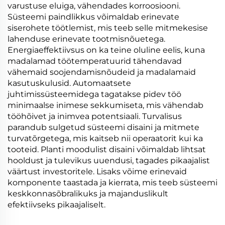
varustuse eluiga, vähendades korroosiooni.
Süsteemi paindlikkus võimaldab erinevate
siserohete töötlemist, mis teeb selle mitmekesise
lahenduse erinevate tootmisnõuetega.
Energiaeffektiivsus on ka teine oluline eelis, kuna
madalamad töötemperatuurid tähendavad
vähemaid soojendamisnõudeid ja madalamaid
kasutuskulusid. Automaatsete
juhtimissüsteemidega tagatakse pidev töö
minimaalse inimese sekkumiseta, mis vähendab
tööhõivet ja inimvea potentsiaali. Turvalisus
parandub sulgetud süsteemi disaini ja mitmete
turvatõrgetega, mis kaitseb nii operaatorit kui ka
tooteid. Planti moodulist disaini võimaldab lihtsat
hooldust ja tulevikus uuendusi, tagades pikaajalist
väärtust investoritele. Lisaks võime erinevaid
komponente taastada ja kierrata, mis teeb süsteemi
keskkonnasõbralikuks ja majanduslikult
efektiivseks pikaajaliselt.