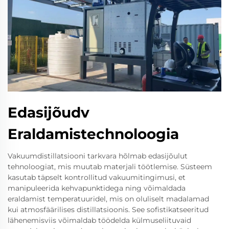
Edasijõudv
Eraldamistechnoloogia
Vakuumdistillatsiooni tarkvara hõlmab edasijõulut
tehnoloogiat, mis muutab materjali töötlemise. Süsteem
kasutab täpselt kontrollitud vakuumitingimusi, et
manipuleerida kehvapunktidega ning võimaldada
eraldamist temperatuuridel, mis on oluliselt madalamad
kui atmosfäärilises distillatsioonis. See sofistikatseeritud
lähenemisviis võimaldab töödelda külmuseliituvaid