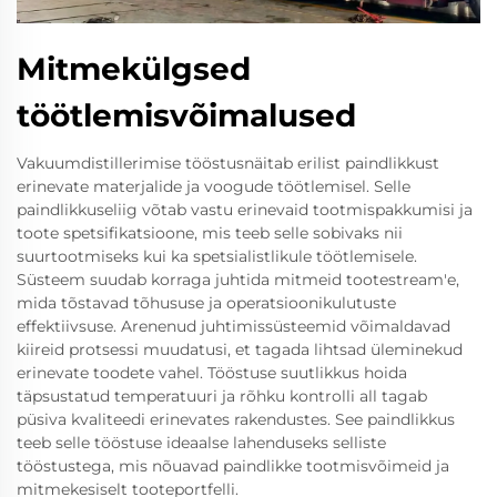
Mitmekülgsed
töötlemisvõimalused
Vakuumdistillerimise tööstusnäitab erilist paindlikkust
erinevate materjalide ja voogude töötlemisel. Selle
paindlikkuseliig võtab vastu erinevaid tootmispakkumisi ja
toote spetsifikatsioone, mis teeb selle sobivaks nii
suurtootmiseks kui ka spetsialistlikule töötlemisele.
Süsteem suudab korraga juhtida mitmeid tootestream'e,
mida tõstavad tõhususe ja operatsioonikulutuste
effektiivsuse. Arenenud juhtimissüsteemid võimaldavad
kiireid protsessi muudatusi, et tagada lihtsad üleminekud
erinevate toodete vahel. Tööstuse suutlikkus hoida
täpsustatud temperatuuri ja rõhku kontrolli all tagab
püsiva kvaliteedi erinevates rakendustes. See paindlikkus
teeb selle tööstuse ideaalse lahenduseks selliste
tööstustega, mis nõuavad paindlikke tootmisvõimeid ja
mitmekesiselt tooteportfelli.