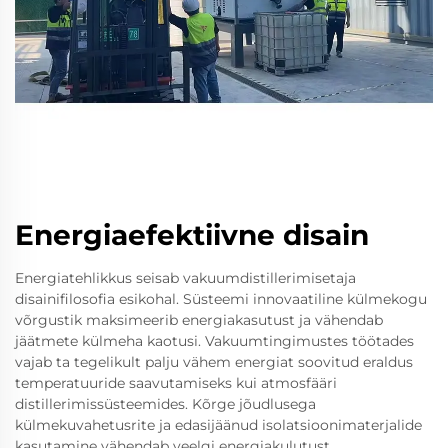
Energiaefektiivne disain
Energiatehlikkus seisab vakuumdistillerimisetaja
disainifilosofia esikohal. Süsteemi innovaatiline külmekogu
võrgustik maksimeerib energiakasutust ja vähendab
jäätmete külmeha kaotusi. Vakuumtingimustes töötades
vajab ta tegelikult palju vähem energiat soovitud eraldus
temperatuuride saavutamiseks kui atmosfääri
distillerimissüsteemides. Kõrge jõudlusega
külmekuvahetusrite ja edasijäänud isolatsioonimaterjalide
kasutamine vähendab veelgi energiakulutust.