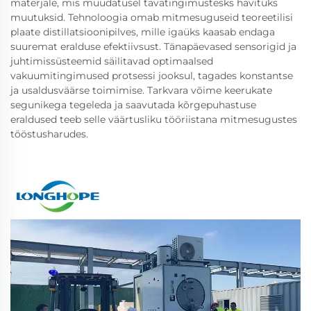
materjale, mis muudatusel tavatingimustesks hävituks
muutuksid. Tehnoloogia omab mitmesuguseid teoreetilisi
plaate distillatsioonipilves, mille igaüks kaasab endaga
suuremat eralduse efektiivsust. Tänapäevased sensorigid ja
juhtimissüsteemid säilitavad optimaalsed
vakuumitingimused protsessi jooksul, tagades konstantse
ja usaldusväärse toimimise. Tarkvara võime keerukate
segunikega tegeleda ja saavutada kõrgepuhastuse
eraldused teeb selle väärtusliku tööriistana mitmesugustes
tööstusharudes.