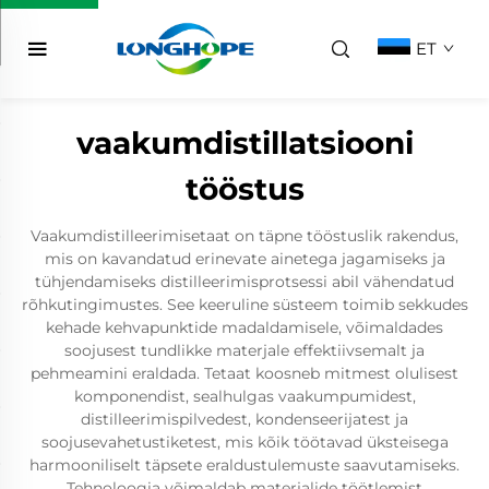
ET
vaakumdistillatsiooni
tööstus
Vaakumdistilleerimisetaat on täpne tööstuslik rakendus,
mis on kavandatud erinevate ainetega jagamiseks ja
tühjendamiseks distilleerimisprotsessi abil vähendatud
rõhkutingimustes. See keeruline süsteem toimib sekkudes
kehade kehvapunktide madaldamisele, võimaldades
soojusest tundlikke materjale effektiivsemalt ja
pehmeamini eraldada. Tetaat koosneb mitmest olulisest
komponendist, sealhulgas vaakumpumidest,
distilleerimispilvedest, kondenseerijatest ja
soojusevahetustiketest, mis kõik töötavad üksteisega
harmooniliselt täpsete eraldustulemuste saavutamiseks.
Tehnoloogia võimaldab materjalide töötlemist