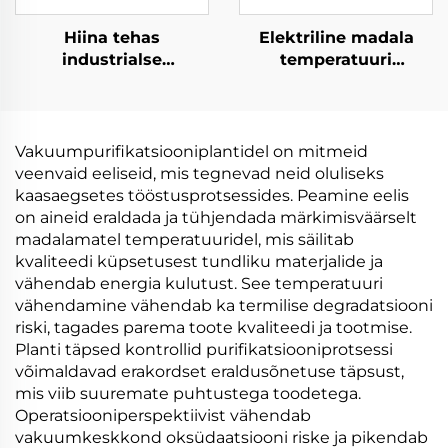
Hiina tehas
Elektriline madala
industrialse
temperatuuri
kristalliseerimisega
väestikupump
lahendusega madala
vakuum ohutoiduvede
temperatuuri
töötluseks ja
elektriline
konsentratsiooni
Vakuumpurifikatsiooniplantidel on mitmeid
soojuspumpp
tühjendamiseks
veenvaid eeliseid, mis tegnevad neid oluliseks
vakuumikristalliseerija
kaasaegsetes tööstusprotsessides. Peamine eelis
on aineid eraldada ja tühjendada märkimisväärselt
madalamatel temperatuuridel, mis säilitab
kvaliteedi küpsetusest tundliku materjalide ja
vähendab energia kulutust. See temperatuuri
vähendamine vähendab ka termilise degradatsiooni
riski, tagades parema toote kvaliteedi ja tootmise.
Planti täpsed kontrollid purifikatsiooniprotsessi
võimaldavad erakordset eraldusõnetuse täpsust,
mis viib suuremate puhtustega toodetega.
Operatsiooniperspektiivist vähendab
vakuumkeskkond oksüdaatsiooni riske ja pikendab