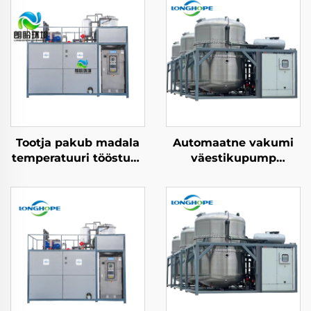
Tootja pakub madala
Automaatne vakumi
temperatuuri tööstuse
väestikupump
jäätmete
jäätmete pidev
konsentratsioon
desaalineerimise
kristalliseerimise
evaator
varustust
konsentratsioon masin