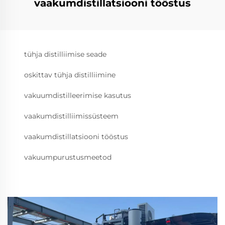
vaakumdistillatsiooni tööstus
tühja distilliimise seade
oskittav tühja distilliimine
vakuumdistilleerimise kasutus
vaakumdistilliimissüsteem
vaakumdistillatsiooni tööstus
vakuumpurustusmeetod