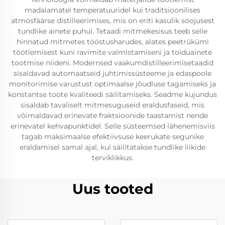
madalamatel temperatuuridel kui traditsioonilises
atmosfäärse distilleerimises, mis on eriti kasulik soojusest
tundlike ainete puhul. Tetaadi mitmekesisus teeb selle
hinnatud mitmetes tööstusharudes, alates peetrükümi
töötlemisest kuni ravimite valmistamiseni ja toiduainete
tootmise niideni. Modernsed vaakumdistilleerimisetaadid
sisaldavad automaatseid juhtimissüsteeme ja edaspoole
monitorimise varustust optimaalse jõudluse tagamiseks ja
konstantse toote kvaliteedi säilitamiseks. Seadme kujundus
sisaldab tavaliselt mitmesuguseid eraldusfaseid, mis
võimaldavad erinevate fraktsioonide taastamist nende
erinevatel kehvapunktidel. Selle süsteemsed lähenemisviis
tagab maksimaalse efektiivsuse keerukate segunike
eraldamisel samal ajal, kui säilitatakse tundlike liikide
terviklikkus.
Uus tooted