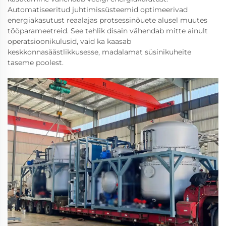
Automatiseeritud juhtimissüsteemid optimeerivad
energiakasutust reaalajas protsessinõuete alusel muutes
tööparameetreid. See tehlik disain vähendab mitte ainult
operatsioonikulusid, vaid ka kaasab
keskkonnasäästlikkusesse, madalamat süsinikuheite
taseme poolest.