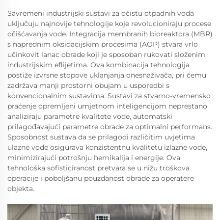
Savremeni industrijski sustavi za očistu otpadnih voda
uključuju najnovije tehnologije koje revolucioniraju procese
očišćavanja vode. Integracija membranih bioreaktora (MBR)
s naprednim oksidacijskim procesima (AOP) stvara vrlo
učinkovit lanac obrade koji je sposoban rukovati složenim
industrijskim eflijetima. Ova kombinacija tehnologija
postiže izvrsne stopove uklanjanja onesnaživača, pri čemu
zadržava manji prostorni obujam u usporedbi s
konvencionalnim sustavima. Sustavi za stvarno-vremensko
praćenje opremljeni umjetnom inteligencijom neprestano
analiziraju parametre kvalitete vode, automatski
prilagođavajući parametre obrade za optimalni performans.
Sposobnost sustava da se prilagodi različitim uvjetima
ulazne vode osigurava konzistentnu kvalitetu izlazne vode,
minimizirajući potrošnju hemikalija i energije. Ova
tehnološka sofisticiranost pretvara se u nižu troškova
operacije i poboljšanu pouzdanost obrade za operatere
objekta.