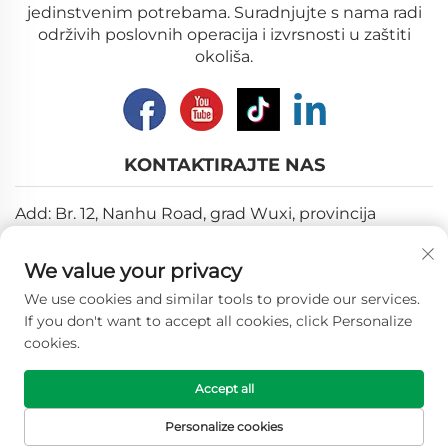
jedinstvenim potrebama. Suradnjujte s nama radi
održivih poslovnih operacija i izvrsnosti u zaštiti
okoliša.
KONTAKTIRAJTE NAS
Add: Br. 12, Nanhu Road, grad Wuxi, provincija
Jiangsu
We value your privacy
E-pošta:
[email protected]
We use cookies and similar tools to provide our services.
Tel:
+86-18018310578
If you don't want to accept all cookies, click Personalize
cookies.
Autorska prava © 2025 Wuxi Longhope Environmental
Accept all
co.ltd. Sva prava pridržana. -
Politika privatnosti
Personalize cookies