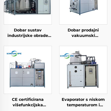
Dobar sustav
Dobar prodajni
industrijske obrade
vakuumski
otpadnih voda mašine
industrijski uređaj s
za vakuum ZLD
niskim potrošnjom za
koncentraciju
evaporaciju i
recikliranje otpadnih
kristalizaciju za
voda
obradu otpadne vode
CE certificirana
Evaporator s niskom
višefunkcijska
temperaturom i
kemikalna toplinska
vakuumom,