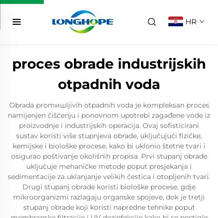
HR
proces obrade industrijskih
otpadnih voda
Obrada promишljivih otpadnih voda je kompleksan proces
namijenjen čišćenju i ponovnom upotrebi zagađene vode iz
proizvodnje i industrijskih operacija. Ovaj sofisticirani
sustav koristi više stupnjeva obrade, uključujući fizičke,
kemijske i biološke procese, kako bi uklonio štetne tvari i
osigurao poštivanje okolišnih propisa. Prvi stupanj obrade
uključuje mehaničke metode poput presjekanja i
sedimentacije za uklanjanje velikih čestica i otopljenih tvari.
Drugi stupanj obrade koristi biološke procese, gdje
mikroorganizmi razlagaju organske spojeve, dok je tretji
stupanj obrade koji koristi napredne tehnike poput
membranske filtracije i UV dezinfekcije kako bi se postigle