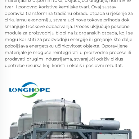
materijala iz otpornih toka, uključujući dragulje, nutritivne
tvari i ponovno koristive kemijske tvari. Ovaj sustav
oporavka transformira tradičnu obradu otpada u rješenje za
cirkularnu ekonomiju, stvarajući nove tokove prihoda dok
smanjuje troškove odbacivanja. Proces uključuje posebne
module za proizvodnju bioplina iz organskih otpada, koji se
mogu koristiti za proizvodnju energije ili grejanje, što dalje
poboljšava energetsku učinkovitost objekta. Oporavljene
materijale je moguće reintegrirati u proizvodne procese ili
prodavati drugim industrijama, stvarajući održiv ciklus
upotrebe resursa koji koristi i okoliš i poslovni rezultat.