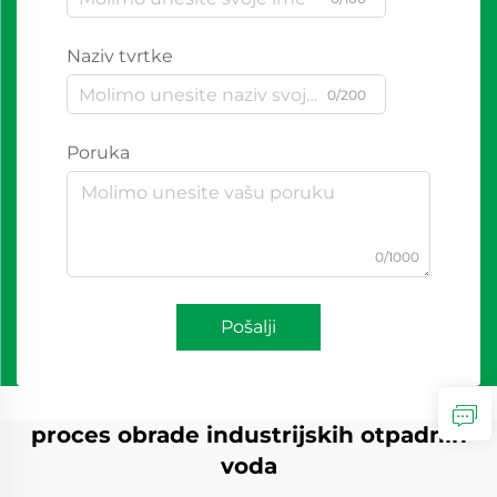
Naziv tvrtke
0/200
Poruka
0/1000
Pošalji
proces obrade industrijskih otpadnih
voda