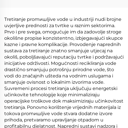
pumpe vakuum
visokoefikasna
ekstraktora
destilacija, mašina za
koncentratora
smanjenje otpadnih
Tretiranje promишljive vode u industriji nudi brojne
kristalizatora
voda u industriji
uvjerljive prednosti za tvrtke u raznim sektorima.
Prvo i pre svega, omogućuje im da zadovolje stroge
okolišne propise konzistentno, izbjegavajući skupce
kazne i pravne komplikacije. Provodenje naprednih
sustava za tretiranje znatno smanjuje utjecaj na
okoliš, poboljšavajući reputaciju tvrtke i podržavajući
inicijative održivosti. Mogućnosti recikliranja vode
drastično smanjuju potrošnju prirodne vode, što
vodi do značajnih ušteda na vodnim uslugama i
smanjuje ovisnost o lokalnim izvorima vode.
Suvremeni procesi tretiranja uključuju energetski
učinkovite tehnologije koje minimaliziraju
operacijske troškove dok maksimiziraju učinkovitost
tretiranja. Ponovno korištenje vrijednih materijala iz
tokova promишljive vode stvara dodatne izvore
prihoda, pretvaramo upravljanje otpadom u
profitabilnu djelatnost. Napredni sustavi nadzora i