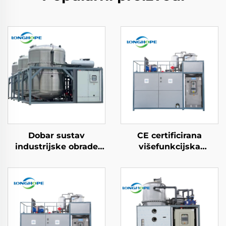
Dobar sustav
CE certificirana
industrijske obrade
višefunkcijska
otpadnih voda mašine
kemikalna toplinska
za vakuum ZLD
pumpe vakuum
koncentraciju
ekstraktora
recikliranje otpadnih
koncentratora
voda
kristalizatora