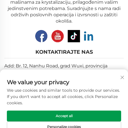
mašinama za krystalizaciju, prilagođenim vašim
jedinstvenim potrebama. Suradnjujte s nama radi
održivih poslovnih operacija i izvrsnosti u zaštiti
okoliša.
KONTAKTIRAJTE NAS
Add: Br. 12, Nanhu Road, grad Wuxi, provincija
Jiangsu
We value your privacy
E-pošta:
[email protected]
We use cookies and similar tools to provide our services.
Tel:
+86-18018310578
If you don't want to accept all cookies, click Personalize
cookies.
Autorska prava © 2025 Wuxi Longhope Environmental
Accept all
co.ltd. Sva prava pridržana. -
Politika privatnosti
Personalize cookies