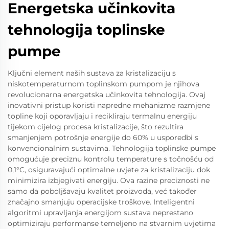
Energetska učinkovita
tehnologija toplinske
pumpe
Ključni element naših sustava za kristalizaciju s
niskotemperaturnom toplinskom pumpom je njihova
revolucionarna energetska učinkovita tehnologija. Ovaj
inovativni pristup koristi napredne mehanizme razmjene
topline koji oporavljaju i recikliraju termalnu energiju
tijekom cijelog procesa kristalizacije, što rezultira
smanjenjem potrošnje energije do 60% u usporedbi s
konvencionalnim sustavima. Tehnologija toplinske pumpe
omogućuje preciznu kontrolu temperature s točnošću od
0,1°C, osiguravajući optimalne uvjete za kristalizaciju dok
minimizira izbjegivati energiju. Ova razine preciznosti ne
samo da poboljšavaju kvalitet proizvoda, već također
značajno smanjuju operacijske troškove. Inteligentni
algoritmi upravljanja energijom sustava neprestano
optimiziraju performanse temeljeno na stvarnim uvjetima