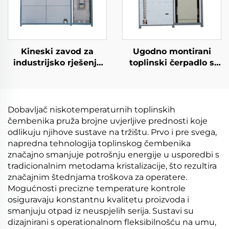
Kineski zavod za
Ugodno montirani
industrijsko rješenje
toplinski čerpadlo s
kristalizacije s
niskom temperaturom
toplinskim čerpadlom
za industriju obrade
na niskoj temperaturi
pod vakuumom
Dobavljač niskotemperaturnih toplinskih
čembenika pruža brojne uvjerljive prednosti koje
odlikuju njihove sustave na tržištu. Prvo i pre svega,
napredna tehnologija toplinskog čembenika
značajno smanjuje potrošnju energije u usporedbi s
tradicionalnim metodama kristalizacije, što rezultira
značajnim štednjama troškova za operatere.
Mogućnosti precizne temperature kontrole
osiguravaju konstantnu kvalitetu proizvoda i
smanjuju otpad iz neuspjelih serija. Sustavi su
dizajnirani s operationalnom fleksibilnošću na umu,