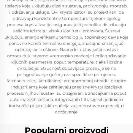
rješenja koja uključuju dizajn sustava, proizvodnju, montažu
i održavanje usluga. Ovi krystalizatori su projektirani da
održavaju konzistentne temperature tijekom cijelog
procesa krystalizacije, osiguravajući jednoliku distribuciju
veličine kristala i visoku kvalitetu proizvoda. Sustavi
uključuju energo-efikasnu tehnologiju toplinskog čavla koja
ponovno koristi termalnu energiju, značajno smanjujući
operacijske troškove. Napredni upravljački sustavi
omogućuju stvarno-vremensko praćenje i prilagođavanje
ključnih parametara poput temperature, tlaka i brzine
cirkulacije. Stručnost dobavljača proširuje se na
prilagođavanje rješenja za specifične primjene u
farmaceutskoj, kemikalnoj, prehrambenoj obradi i drugim
industrijama koje zahtijevaju precizne krystalizacijske
procese. Njihovi sustavi su dizajnirani s značajkama poput
automatskih čišćača, integrisanih filtracijskih jedinica i
korisnički prijateljskih sučelja za jednostavnu operaciju i
održavanje.
Popularni proizvodi