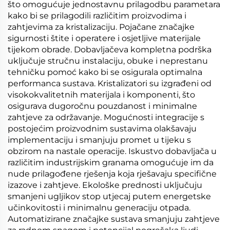
što omogućuje jednostavnu prilagodbu parametara
kako bi se prilagodili različitim proizvodima i
zahtjevima za kristalizaciju. Pojačane značajke
sigurnosti štite i operatere i osjetljive materijale
tijekom obrade. Dobavljačeva kompletna podrška
uključuje stručnu instalaciju, obuke i neprestanu
tehničku pomoć kako bi se osigurala optimalna
performanca sustava. Kristalizatori su izgrađeni od
visokokvalitetnih materijala i komponenti, što
osigurava dugoročnu pouzdanost i minimalne
zahtjeve za održavanje. Mogućnosti integracije s
postojećim proizvodnim sustavima olakšavaju
implementaciju i smanjuju promet u tijeku s
obzirom na nastale operacije. Iskustvo dobavljača u
različitim industrijskim granama omogućuje im da
nude prilagođene rješenja koja rješavaju specifične
izazove i zahtjeve. Ekološke prednosti uključuju
smanjeni ugljikov stop utjecaj putem energetske
učinkovitosti i minimalnu generaciju otpada.
Automatizirane značajke sustava smanjuju zahtjeve