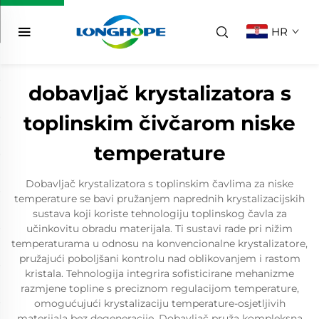
HR
dobavljač krystalizatora s
toplinskim čivčarom niske
temperature
Dobavljač krystalizatora s toplinskim čavlima za niske
temperature se bavi pružanjem naprednih krystalizacijskih
sustava koji koriste tehnologiju toplinskog čavla za
učinkovitu obradu materijala. Ti sustavi rade pri nižim
temperaturama u odnosu na konvencionalne krystalizatore,
pružajući poboljšani kontrolu nad oblikovanjem i rastom
kristala. Tehnologija integrira sofisticirane mehanizme
razmjene topline s preciznom regulacijom temperature,
omogućujući krystalizaciju temperature-osjetljivih
materijala bez degeneracije. Dobavljač pruža kompleksna