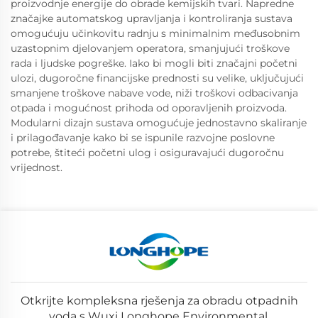
proizvodnje energije do obrade kemijskih tvari. Napredne
značajke automatskog upravljanja i kontroliranja sustava
omogućuju učinkovitu radnju s minimalnim međusobnim
uzastopnim djelovanjem operatora, smanjujući troškove
rada i ljudske pogreške. Iako bi mogli biti značajni početni
ulozi, dugoročne financijske prednosti su velike, uključujući
smanjene troškove nabave vode, niži troškovi odbacivanja
otpada i mogućnost prihoda od oporavljenih proizvoda.
Modularni dizajn sustava omogućuje jednostavno skaliranje
i prilagođavanje kako bi se ispunile razvojne poslovne
potrebe, štiteći početni ulog i osiguravajući dugoročnu
vrijednost.
Otkrijte kompleksna rješenja za obradu otpadnih
voda s Wuxi Longhope Environmental.