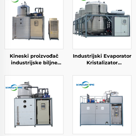
Kineski proizvođač
Industrijski Evaporator
industrijske biljne
Kristalizator
obrade vode
Koncentracija i
Niskotemperaturni
izvlačenje mašine za
vakuumni evaporator
nulto tečno
mašinerije
odbacivanje ZLD