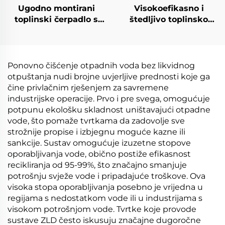
Ugodno montirani
Visokoefikasno i
toplinski čerpadlo s
štedljivo toplinsko
niskom temperaturom
čerpadlo s niskom
za industriju obrade
temperaturom,
vakuumski
kristalizator iz Kine
Ponovno čišćenje otpadnih voda bez likvidnog
otpuštanja nudi brojne uvjerljive prednosti koje ga
čine privlačnim rješenjem za savremene
industrijske operacije. Prvo i pre svega, omogućuje
potpunu ekološku skladnost uništavajući otpadne
vode, što pomaže tvrtkama da zadovolje sve
strožnije propise i izbjegnu moguće kazne ili
sankcije. Sustav omogućuje izuzetne stopove
oporabljivanja vode, obično postiže efikasnost
recikliranja od 95-99%, što značajno smanjuje
potrošnju svježe vode i pripadajuće troškove. Ova
visoka stopa oporabljivanja posebno je vrijedna u
regijama s nedostatkom vode ili u industrijama s
visokom potrošnjom vode. Tvrtke koje provode
sustave ZLD često iskusuju značajne dugoročne