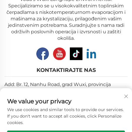
Specijaliziramo se u visokokvalitetnim toplinskim
čerpadlama s niskotemperaturnom evaporacijom i
mašinama za krystalizaciju, prilagođenim vašim
jedinstvenim potrebama. Suradnjujte s nama radi
održivih poslovnih operacija i izvrsnosti u zaštiti
okoliša.
KONTAKTIRAJTE NAS
Add: Br. 12, Nanhu Road, grad Wuxi, provincija
Jiangsu
We value your privacy
E-pošta:
[email protected]
We use cookies and similar tools to provide our services.
Tel:
+86-18018310578
If you don't want to accept all cookies, click Personalize
cookies.
Autorska prava © 2025 Wuxi Longhope Environmental