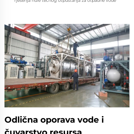
rješenja nule tečnog otpuštanja za otpadne vode
Odlična oporava vode i
čuvarstvo resursa