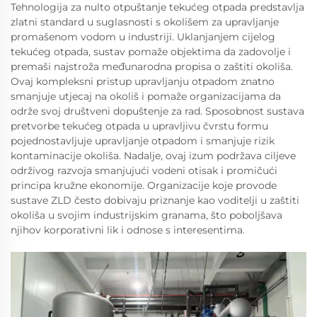
Tehnologija za nulto otpuštanje tekućeg otpada predstavlja
zlatni standard u suglasnosti s okolišem za upravljanje
promašenom vodom u industriji. Uklanjanjem cijelog
tekućeg otpada, sustav pomaže objektima da zadovolje i
premaši najstroža međunarodna propisa o zaštiti okoliša.
Ovaj kompleksni pristup upravljanju otpadom znatno
smanjuje utjecaj na okoliš i pomaže organizacijama da
održe svoj društveni dopuštenje za rad. Sposobnost sustava
pretvorbe tekućeg otpada u upravljivu čvrstu formu
pojednostavljuje upravljanje otpadom i smanjuje rizik
kontaminacije okoliša. Nadalje, ovaj izum podržava ciljeve
održivog razvoja smanjujući vodeni otisak i promičući
principa kružne ekonomije. Organizacije koje provode
sustave ZLD često dobivaju priznanje kao voditelji u zaštiti
okoliša u svojim industrijskim granama, što poboljšava
njihov korporativni lik i odnose s interesentima.