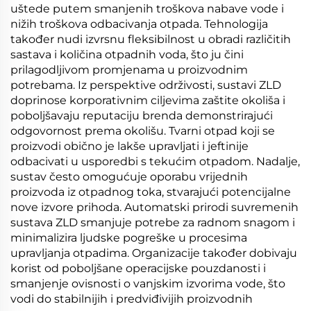
uštede putem smanjenih troškova nabave vode i
nižih troškova odbacivanja otpada. Tehnologija
također nudi izvrsnu fleksibilnost u obradi različitih
sastava i količina otpadnih voda, što ju čini
prilagodljivom promjenama u proizvodnim
potrebama. Iz perspektive održivosti, sustavi ZLD
doprinose korporativnim ciljevima zaštite okoliša i
poboljšavaju reputaciju brenda demonstrirajući
odgovornost prema okolišu. Tvarni otpad koji se
proizvodi obično je lakše upravljati i jeftinije
odbacivati u usporedbi s tekućim otpadom. Nadalje,
sustav često omogućuje oporabu vrijednih
proizvoda iz otpadnog toka, stvarajući potencijalne
nove izvore prihoda. Automatski prirodi suvremenih
sustava ZLD smanjuje potrebe za radnom snagom i
minimalizira ljudske pogreške u procesima
upravljanja otpadima. Organizacije također dobivaju
korist od poboljšane operacijske pouzdanosti i
smanjenje ovisnosti o vanjskim izvorima vode, što
vodi do stabilnijih i predviđivijih proizvodnih