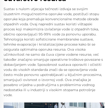
Sustav s nulom utjecaja tečnosti izdvaja se svojim
izuzetnim mogućnostima oporuke vode, postižući stopu
oporuke koja premašuje konvencionalne metode obrade
otpadnih voda. Ovaj napredni sustav koristi vištapski
proces koji maksimizira izvlačenje vode iz otpadnih toka,
obično oporavljajući 95-99% vode za ponovnu uporabu.
Tehnologija koristi sofisticirane membranske sustave,
tehnike evaporacije i kristalizacijske procese kako bi se
osigurala optimalna oporuka resursa. Ova visoka
učinkovitost ne samo da čuva cijene vodene resurse, već
također značajno smanjuje operativne troškove povezane s
dobavljanjem vode. Sposobnost sustava oporaviti i očistiti
vodu do visokih standarda znači da se oporavljena voda
često može ponovno upotrebljavati u ključnim procesima,
smanjujući ovisnost o izvornoj vodi. Ova značajka je
posebno vrijedna u područjima s problemima vodnog
nedostatka ili u industriji s visokim stopama potrošnje
vode.