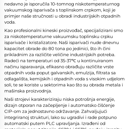
nedavno je isporučila 10-tomnog niskotemperaturnog
vakuumskog isparivača s toplinskom crpkom, koji je
primjer naše stručnosti u obradi industrijskih otpadnih
voda.
Kao profesionalni kineski proizvođač, specijalizirani smo
za niskotemperaturne vakuumsku toplinsku crpku
isparivače i kristalizatore. Naši isparivači nude dnevnu
kapacitet obrade do 80 tona po jedinici, što ih čini
prikladnim za različite veličine industrijskih potreba.
Radeći na temperaturi od 35-37℃ u kontinuiranom
načinu isparavanja, efikasno obrađuju različite vrste
otpadnih voda poput galvanskih, emulzija, filtrata sa
odlagališta, kemijskih i otpadnih voda s visokim udjelom
soli, te se koriste u sektorima kao što su obrada metala i
mašinska proizvodnja.
Naši strojevi karakteriziraju niska potrošnja energije,
dizajn otporan na začepljenje i automatsko čišćenje
CIP-om za jednostavno održavanje. Zahvaljujući
integriranoj strukturi, lako su ugradivi i rade potpuno
automatski putem PLC upravljanja. Izrađeni od