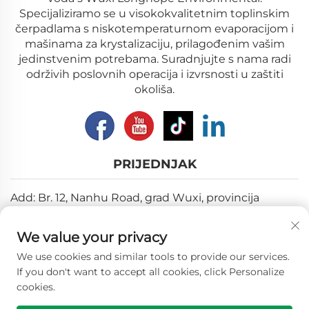
Specijaliziramo se u visokokvalitetnim toplinskim
čerpadlama s niskotemperaturnom evaporacijom i
mašinama za krystalizaciju, prilagođenim vašim
jedinstvenim potrebama. Suradnjujte s nama radi
održivih poslovnih operacija i izvrsnosti u zaštiti
okoliša.
PRIJEDNJAK
Add: Br. 12, Nanhu Road, grad Wuxi, provincija
Jiangsu
We value your privacy
E-mail:
[email protected]
We use cookies and similar tools to provide our services.
Tel:
+86-18018310578
If you don't want to accept all cookies, click Personalize
cookies.
Copyright © 2026 Wuxi Longhope Environmental co.ltd.