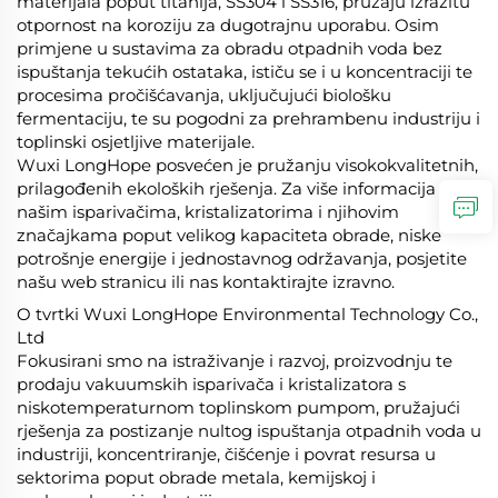
materijala poput titanija, SS304 i SS316, pružaju izrazitu
otpornost na koroziju za dugotrajnu uporabu. Osim
primjene u sustavima za obradu otpadnih voda bez
ispuštanja tekućih ostataka, ističu se i u koncentraciji te
procesima pročišćavanja, uključujući biološku
fermentaciju, te su pogodni za prehrambenu industriju i
toplinski osjetljive materijale.
Wuxi LongHope posvećen je pružanju visokokvalitetnih,
prilagođenih ekoloških rješenja. Za više informacija o
našim isparivačima, kristalizatorima i njihovim
značajkama poput velikog kapaciteta obrade, niske
potrošnje energije i jednostavnog održavanja, posjetite
našu web stranicu ili nas kontaktirajte izravno.
O tvrtki Wuxi LongHope Environmental Technology Co.,
Ltd
Fokusirani smo na istraživanje i razvoj, proizvodnju te
prodaju vakuumskih isparivača i kristalizatora s
niskotemperaturnom toplinskom pumpom, pružajući
rješenja za postizanje nultog ispuštanja otpadnih voda u
industriji, koncentriranje, čišćenje i povrat resursa u
sektorima poput obrade metala, kemijskoj i