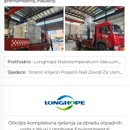
prehrambenoj industriji.
Prethodno :
LongHope Niskotemperaturni Vakuumski Isparivač Naspram Tradicionalne Visokotemperaturne Parne Tehnologije: Detaljna Usporedba Za Globalnu Trgovinu
Sljedeće :
‌Stranci Klijenti Posjetili Naš Zavod Za Usmjerenu Izmenu I Suradnju‌
Otkrijte kompleksna rješenja za obradu otpadnih
voda s Wuxi Longhope Environmental.