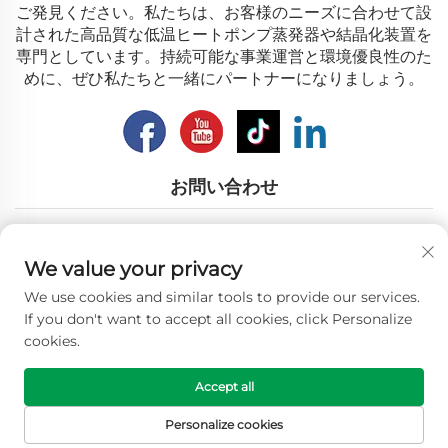
ご発見ください。私たちは、お客様のニーズに合わせて設
計された高品質な低温ヒートポンプ蒸発器や結晶化装置を
専門としています。持続可能な事業運営と環境優良性のた
めに、ぜひ私たちと一緒にパートナーになりましょう。
お問い合わせ
Add: 江苏省無錫市南湖路12番地
We value your privacy
メールアドレス：
[email protected]
We use cookies and similar tools to provide our services.
電話番号：
+86-18018310578
If you don't want to accept all cookies, click Personalize
cookies.
Copyright © 2026 Wuxi Longhope Environmental co.ltd. す
Accept all
べての権利を保有。 -
プライバシーポリシー
Personalize cookies
HOMEPAGE
製品
メールアドレス
TEL