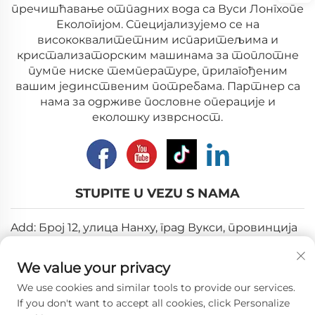
пречишћавање отпадних вода са Вуси Лонгхопе
Екологијом. Специјализујемо се на
висококвалитетним испаритељима и
кристализаторским машинама за топлотне
пумпе ниске температуре, прилагођеним
вашим јединственим потребама. Партнер са
нама за одрживе пословне операције и
еколошку изврсност.
STUPITE U VEZU S NAMA
Add: Број 12, улица Нанху, град Вукси, провинција
Јиангсу
We value your privacy
Email:
[email protected]
We use cookies and similar tools to provide our services.
Tel:
+86-18018310578
If you don't want to accept all cookies, click Personalize