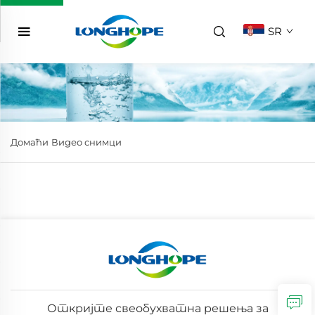
SR
Домаћи
Видео снимци
Откријте свеобухватна решења за