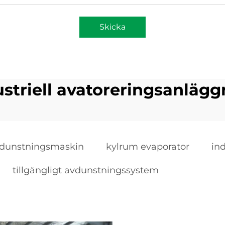
Skicka
ustriell avatoreringsanlägg
vdunstningsmaskin
kylrum evaporator
in
tillgängligt avdunstningssystem