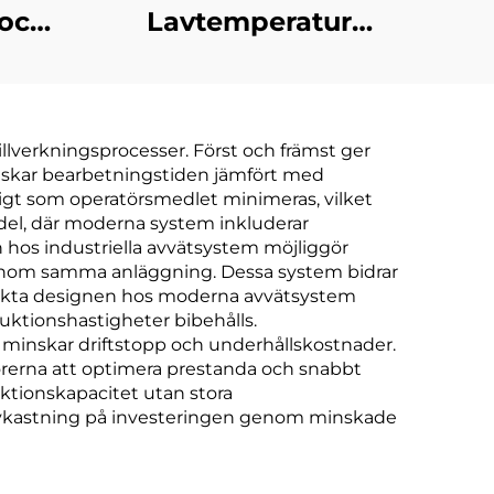
 och
Lavtemperatur
maskin
Värmeväxlare Under
ps
Tryck för
 och
Avloppsvattenbehandling
lverkningsprocesser. Först och främst ger
och
inskar bearbetningstiden jämfört med
Koncentrationsrening
igt som operatörsmedlet minimeras, vilket
rdel, där moderna system inkluderar
os industriella avvätsystem möjliggör
ar inom samma anläggning. Dessa system bidrar
pakta designen hos moderna avvätsystem
uktionshastigheter bibehålls.
minskar driftstopp och underhållskostnader.
örerna att optimera prestanda och snabbt
uktionskapacitet utan stora
de avkastning på investeringen genom minskade