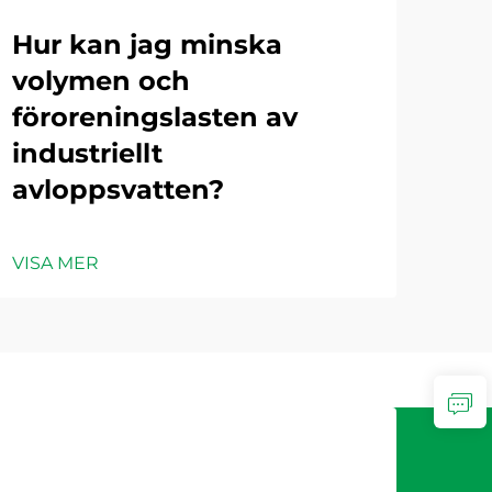
Hur kan jag minska
Vi
maskin
volymen och
fo
föroreningslasten av
ind
industriellt
av
avloppsvatten?
VIS
VISA MER