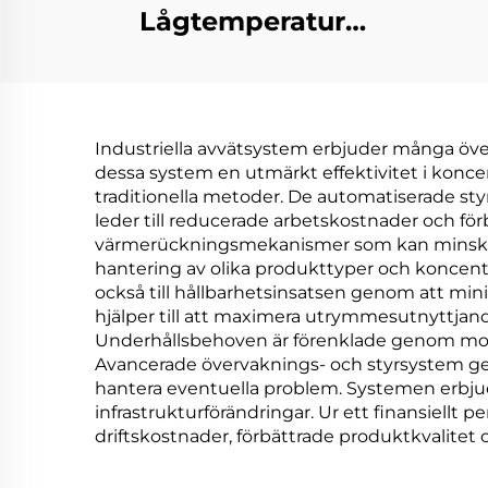
Lågtemperatur
Industriell
Avfa
Avfallsvattenkoncentration
Vac
Kristalliseringselement
K
Industriella avvätsystem erbjuder många öve
dessa system en utmärkt effektivitet i konce
avfa
traditionella metoder. De automatiserade st
leder till reducerade arbetskostnader och för
värmerückningsmekanismer som kan minska en
hantering av olika produkttyper och koncentr
också till hållbarhetsinsatsen genom att m
hjälper till att maximera utrymmesutnyttjan
Underhållsbehoven är förenklade genom modu
Avancerade övervaknings- och styrsystem ger
hantera eventuella problem. Systemen erbjude
infrastrukturförändringar. Ur ett finansiell
driftskostnader, förbättrade produktkvalitet 