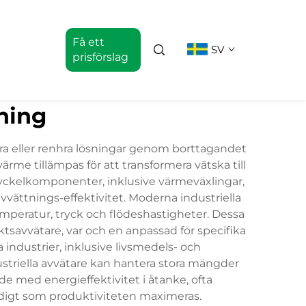
Få ett
SV
prisförslag
ning
ra eller renhra lösningar genom borttagandet
rme tillämpas för att transformera vätska till
nyckelkomponenter, inklusive värmeväxlingar,
ättnings-effektivitet. Moderna industriella
emperatur, tryck och flödeshastigheter. Dessa
ektsavvätare, var och en anpassad för specifika
ndustrier, inklusive livsmedels- och
triella avvätare kan hantera stora mängder
de med energieffektivitet i åtanke, ofta
idigt som produktiviteten maximeras.