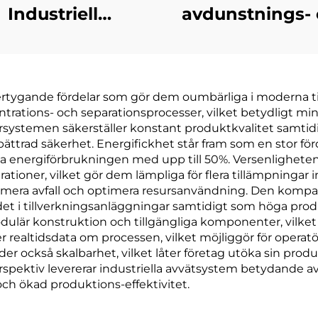
Industriell
avdunstnings-
llsvattenbehandlingsmaskin
kristallizerings
uumbaserad ZLD
för RO-avlop
oncentration
koncentration
rtygande fördelar som gör dem oumbärliga i moderna til
Effluent
deponifukt
ntrations- och separationsprocesser, vilket betydligt m
llsvattenåtervinning
yrsystemen säkerställer konstant produktkvalitet samtid
bättrad säkerhet. Energifickhet står fram som en stor fö
maskin
ergiförbrukningen med upp till 50%. Versenligheten h
ationer, vilket gör dem lämpliga för flera tillämpning
inimera avfall och optimera resursanvändning. Den kom
det i tillverkningsanläggningar samtidigt som höga prod
lär konstruktion och tillgängliga komponenter, vilket 
 realtidsdata om processen, vilket möjliggör för operat
r också skalbarhet, vilket låter företag utöka sin prod
t perspektiv levererar industriella avvätsystem betydan
och ökad produktions-effektivitet.