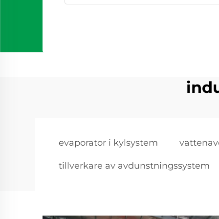
ind
evaporator i kylsystem
vattena
tillverkare av avdunstningssystem