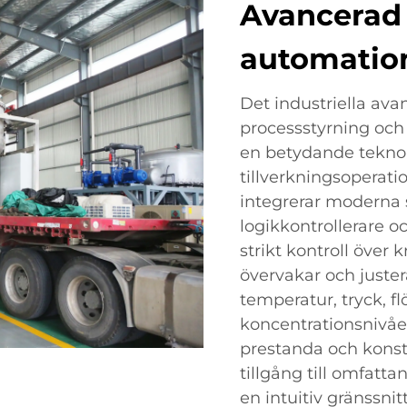
Avancerad 
automatio
Det industriella av
processstyrning och
en betydande tekno
tillverkningsoperati
integrerar moderna
logikkontrollerare oc
strikt kontroll över
övervakar och juster
temperatur, tryck, f
koncentrationsnivåer 
prestanda och konst
tillgång till omfatt
en intuitiv gränssnit