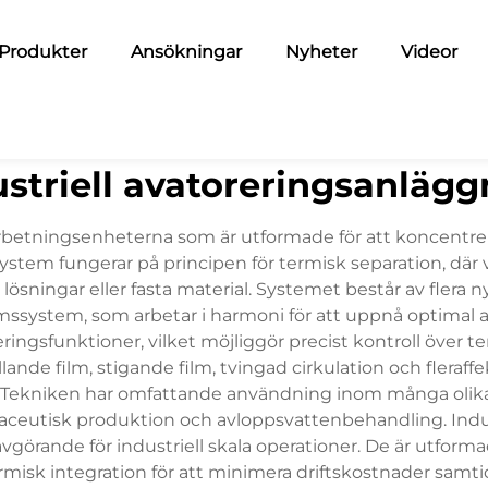
Produkter
Ansökningar
Nyheter
Videor
ustriell avatoreringsanlägg
earbetningsenheterna som är utformade för att koncentre
ystem fungerar på principen för termisk separation, där vä
ösningar eller fasta material. Systemet består av flera 
system, som arbetar i harmoni för att uppnå optimal avv
ingsfunktioner, vilket möjliggör precist kontroll över t
llande film, stigande film, tvingad cirkulation och fleraff
 Tekniken har omfattande användning inom många olika i
ceutisk produktion och avloppsvattenbehandling. Indus
avgörande för industriell skala operationer. De är utforma
misk integration för att minimera driftskostnader samt