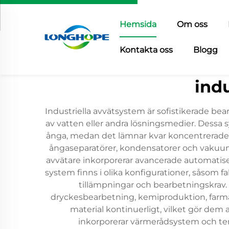
Hemsida
Om oss
Kontakta oss
Blogg
ind
Industriella avvätsystem är sofistikerade b
av vatten eller andra lösningsmedier. Dessa s
ånga, medan det lämnar kvar koncentrerade l
ångaseparatörer, kondensatorer och vakuums
avvätare inkorporerar avancerade automatiser
system finns i olika konfigurationer, såsom fa
tillämpningar och bearbetningskrav.
dryckesbearbetning, kemiproduktion, farma
material kontinuerligt, vilket gör dem 
inkorporerar värmerådsystem och ter