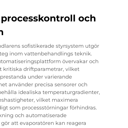
processkontroll och
n
larens sofistikerade styrsystem utgör
teg inom vattenbehandlings teknik.
automatiseringsplattform övervakar och
t kritiska driftparametrar, vilket
l prestanda under varierande
met använder precisa sensorer och
ibehålla idealiska temperaturgradienter,
eshastigheter, vilket maximera
digt som processstörningar förhindras.
akning och automatiserade
 gör att evaporatören kan reagera