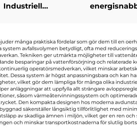
Industriell
energisnab
umförädlingssats
lavtemperatu
dlingsanläggning
värmepumpsvaku
edelsåtervinningmaskin
tillverkad i K
der många praktiska fördelar som gör dem till en oerhört
a system avfallsvolymen betydligt, ofta med reduceringsg
erkan. Tekniken ger utmärkta möjligheter till vattenåter
betydande besparingar på vattenförsörjning och relaterade
ntinuerlig operatörsmedverkan, vilket minskar arbetsk
itet. Dessa system är högst anpassningsbara och kan ha
eter, vilket gör dem lämpliga för många olika industri
lper anläggningar att uppfylla allt strängare avloppsregl
ktioner, såsom värmeåtervinningssystem och optimerade 
avtrycket. Den kompakta designen hos moderna avdunsta
gnad säkerställer långsiktig tillförlitlighet med mini
släpp av skadliga ämnen i miljön, vilket ger en ren oc
ngen och minskar transportkostnaderna för slutlig borts