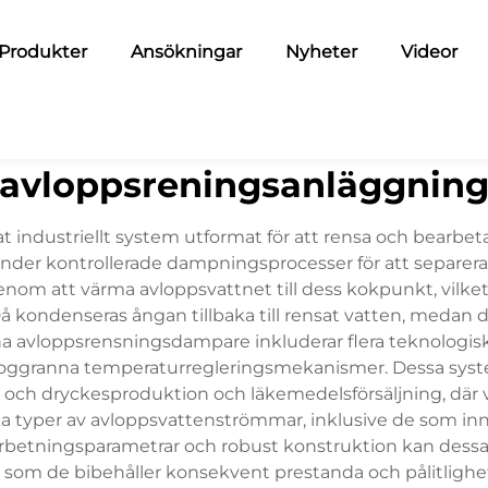
Produkter
Ansökningar
Nyheter
Videor
avloppsreningsanläggnin
 industriellt system utformat för att rensa och bearbet
nder kontrollerade dampningsprocesser för att separera v
nom att värma avloppsvattnet till dess kokpunkt, vilke
å kondenseras ångan tillbaka till rensat vatten, medan
rna avloppsrensningsdampare inkluderar flera teknologi
oggranna temperaturregleringsmekanismer. Dessa system
- och dryckesproduktion och läkemedelsförsäljning, där 
a typer av avloppsvattenströmmar, inklusive de som inneh
arbetningsparametrar och robust konstruktion kan dessa
som de bibehåller konsekvent prestanda och pålitlighet 