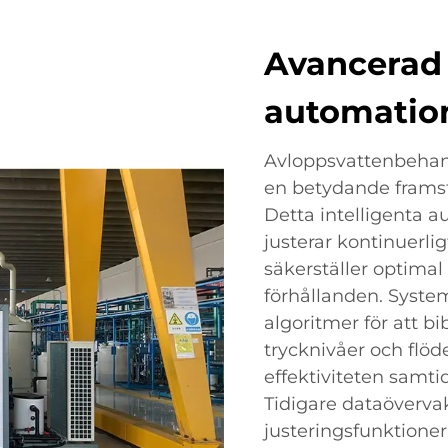
Avancerad 
automatio
Avloppsvattenbehand
en betydande frams
Detta intelligenta 
justerar kontinuerlig
säkerställer optima
förhållanden. Syste
algoritmer för att b
trycknivåer och flöd
effektiviteten samti
Tidigare dataöverv
justeringsfunktioner