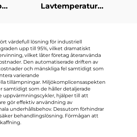
b
Lavtemperatur
rig
Under Tryck
umkristalliserare
Evaporator
ina
Kompressor Kylning
 värdefull lösning för industriell
Värmeväxling
raden upp till 95%, vilket dramatiskt
Utrustning
vinning, vilket låter företag återanvända
 kostnader. Den automatiserade driften av
Avloppsvattenbehandlings
ostnader och mänskliga fel samtidigt som
ntera varierande
ella tillämpningar. Miljökomplicensaspekten
er samtidigt som de håller detaljerade
uppvärmningscykler, hjälper till att
re gör effektiv användning av
mala underhållsbehov. Dessutom förhindrar
h säker behandlingslösning. Förmågan att
kaffning.