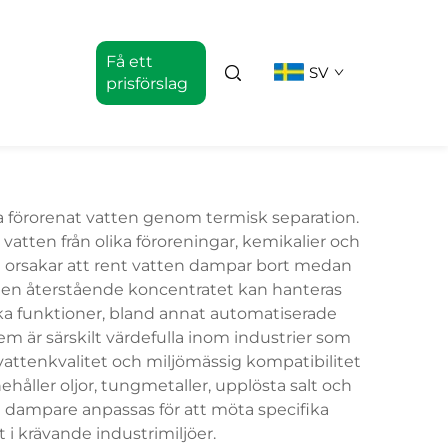
Få ett
SV
prisförslag
g
a förorenat vatten genom termisk separation.
atten från olika föroreningar, kemikalier och
t orsakar att rent vatten dampar bort medan
 den återstående koncentratet kan hanteras
ska funktioner, bland annat automatiserade
 är särskilt värdefulla inom industrier som
vattenkvalitet och miljömässig kompatibilitet
åller oljor, tungmetaller, upplösta salt och
 dampare anpassas för att möta specifika
i krävande industrimiljöer.