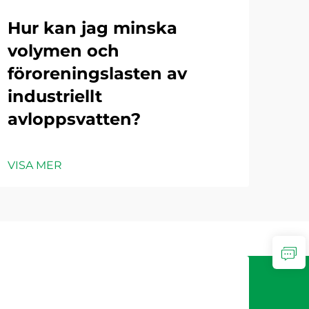
Hur kan jag minska
Vi
volymen och
fo
smaskiner?
föroreningslasten av
ind
industriellt
av
avloppsvatten?
VIS
VISA MER