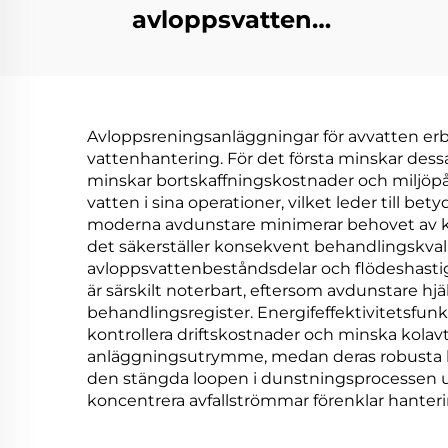
avloppsvatten
kristalliserings
Vaku
evaporator
Förä
koncentrations- och
Lösm
Avloppsreningsanläggningar för avvatten erbju
extraheringsmaskin
vattenhantering. För det första minskar dess
för noll
minskar bortskaffningskostnader och miljöpåv
vatten i sina operationer, vilket leder till 
vätskeutsläpp ZLD
moderna avdunstare minimerar behovet av ko
det säkerställer konsekvent behandlingskval
avloppsvattenbeståndsdelar och flödeshastigh
är särskilt noterbart, eftersom avdunstare hjä
behandlingsregister. Energifeffektivitetsfun
kontrollera driftskostnader och minska kol
anläggningsutrymme, medan deras robusta byg
den stängda loopen i dunstningsprocessen ut
koncentrera avfallströmmar förenklar hanteri