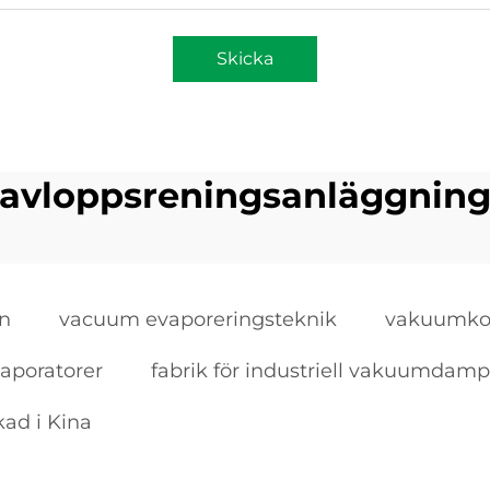
Skicka
avloppsreningsanläggnin
en
vacuum evaporeringsteknik
vakuumkon
vaporatorer
fabrik för industriell vakuumdam
kad i Kina