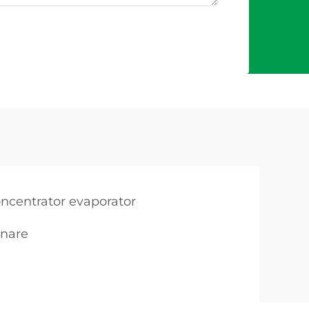
g
centrator evaporator
pnare