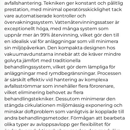
avfallshantering. Tekniken ger konstant och pålitlig
prestation, med minimal operatörsskicklighet tack
vare automatiserade kontroller och
övervakningssystem. Vattenåtervinningssatser är
exceptionellt höga, med många system som
uppnår mer än 99% återvinning, vilket gör den till
en idealisk val för anläggningar som vill minimera
sin miljöpåverkan. Den kompakta designen hos
vakuumavdunstarna innebär att de kräver mindre
golvyta jämfört med traditionella
behandlingssystem, vilket gör dem lämpliga för
anläggningar med rymdbegränsningar. Processen
är särskilt effektiv vid hantering av komplexa
avfallsströmmar som innehåller flera förorenare,
vilket eliminering behovet av flera
behandlingstekniker. Dessutom minimerar den
stängda cirkulationen miljömässig exponering och
minskar doftproblem som vanligtvis är kopplade till
andra behandlingsmetoder. Förmågan att bearbeta
olika typer av avloppsavlopp ger flexibilitet för