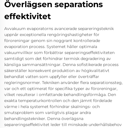
Överlägsen separations
effektivitet
Avvakuum evaporatorns avancerade separeringsteknik
uppnår exceptionella rengöringshastigheter för
föroreningar genom sin noggrant kontrollerade
evaporation process. Systemet håller optimala
vakuumvillkor som förbättrar separeringseffektiviteten
samtidigt som det förhindrar termisk degradering av
känsliga sammansättningar. Denna sofistikerade process
säkerställer konsekvent produktion av högkvalitativt
behandlat vatten som uppfyller eller överträffar
regleringsnormer. Tekniken använder flera separationssteg,
var och ett optimerat för specifika typer av föroreningar,
vilket resulterar i omfattande behandlingsförmåga. Den
exakta temperaturkontrollen och den jämnt fördelade
värme i hela systemet förhindrar skalnings- och
smutsproblem som vanligtvis plagar andra
behandlingstekniker. Denna överlägsna
separeringseffektivitet leder till minskade underhållsbehov