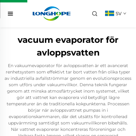
SV
vacuum evaporator för
avloppsvatten
En vakuumevaporator för avloppsvatten är ett avancerat
renhetsystem som effektivt tar bort vatten från olika typer
av industriella avfallströmmar genom en evolutionsprocess
som utförs under vakuumvillkor. Denna teknik fungerar
genom att minska atmosfärtrycket inom systemet, vilket
gör att vattnet kan evaporera vid betydligt lägre
temperaturer än de traditionella kokpunkterna. Processen
börjar när avloppsvattnet pumpas in i
evaporationskammaren, där det utsätts för kontrollerad
uppvärmning samtidigt som vakuumvillkoren bibehålls.
När vattnet evaporerar koncentreras föroreningar och
lösbara fasta ämnen, vilket skapar en separerad