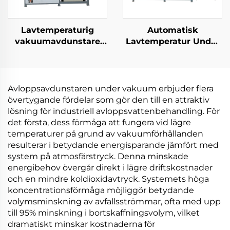
Lavtemperaturig
Automatisk
vakuumavdunstare
Lavtemperatur Under
Hög-effektiv
Tryck Evaporator
distillation Industrier
Kompressor Kylning
avloppsreningsreduktionsmaskin
Värmeväxling
Utrustning
Avloppsavdunstaren under vakuum erbjuder flera
Avloppsvattenbehandli
övertygande fördelar som gör den till en attraktiv
lösning för industriell avloppsvattenbehandling. För
det första, dess förmåga att fungera vid lägre
temperaturer på grund av vakuumförhållanden
resulterar i betydande energisparande jämfört med
system på atmosfärstryck. Denna minskade
energibehov övergår direkt i lägre driftskostnader
och en mindre koldioxidavtryck. Systemets höga
koncentrationsförmåga möjliggör betydande
volymsminskning av avfallsströmmar, ofta med upp
till 95% minskning i bortskaffningsvolym, vilket
dramatiskt minskar kostnaderna för