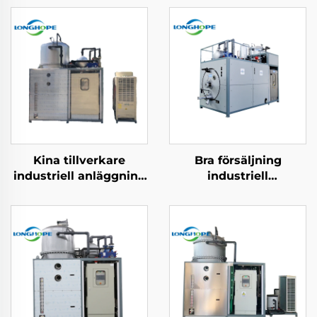
Kina tillverkare
Bra försäljning
industriell anläggning
industriell
vattenbehandling
vakuumlavering med
lågtemperatur
låg förbrukning av
vakuum evaporator
evaporator och
maskin
kristalliseringsmaskin
för
avloppsvattenbehandlin