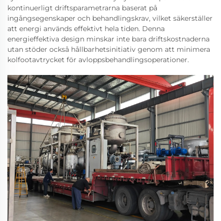
kontinuerligt driftsparametrarna baserat på
ingångsegenskaper och behandlingskrav, vilket säkerställer
att energi används effektivt hela tiden. Denna
energieffektiva design minskar inte bara driftskostnaderna
utan stöder också hållbarhetsinitiativ genom att minimera
kolfootavtrycket för avloppsbehandlingsoperationer.