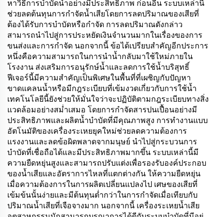
หาวิธีการบำบัดน้ำอย่างมีประสิทธิภาพ ก่อนอื่น ระบบเหล่านี้
ช่วยลดต้นทุนการกำจัดน้ำเสียโดยการลดปริมาณของเสียที่
ต้องได้รับการบำบัดหรือกำจัด การลดปริมาณดังกล่าว
สามารถนำไปสู่การประหยัดเงินจำนวนมากในเรื่องของการ
ขนส่งและการกำจัด นอกจากนี้ ข้อได้เปรียบสำคัญอีกประการ
หนึ่งคือความสามารถในการนำน้ำกลับมาใช้ใหม่ภายใน
โรงงาน ส่งเสริมการอนุรักษ์น้ำและลดการใช้น้ำบริสุทธิ์
ฟีเจอร์นี้มีความสำคัญเป็นพิเศษในพื้นที่ที่เผชิญกับปัญหา
ขาดแคลนน้ำหรือมีกฎระเบียบที่เข้มงวดเกี่ยวกับการใช้น้ำ
เทคโนโลยีนี้ยังช่วยให้มั่นใจว่าจะปฏิบัติตามกฎระเบียบทางสิ่ง
แวดล้อมอย่างสม่ำเสมอ โดยการกำจัดสารปนเปื้อนอย่างมี
ประสิทธิภาพและผลิตน้ำบำบัดที่มีคุณภาพสูง การทำงานแบบ
อัตโนมัติของเครื่องระเหยยุคใหม่ช่วยลดความต้องการ
แรงงานและลดข้อผิดพลาดจากมนุษย์ นำไปสู่กระบวนการ
บำบัดที่เชื่อถือได้และมีประสิทธิภาพมากขึ้น ระบบเหล่านี้มี
ความยืดหยุ่นสูงและสามารถปรับแต่งเพื่อรองรับองค์ประกอบ
ของน้ำเสียและอัตราการไหลที่แตกต่างกัน ให้ความยืดหยุ่น
เมื่อความต้องการในการผลิตเปลี่ยนแปลงไป เศษของเสียที่
เข้มข้นนั้นง่ายและมีต้นทุนต่ำกว่าในการกำจัดเมื่อเทียบกับ
ปริมาณน้ำเสียที่เจือจางมาก นอกจากนี้ เครื่องระเหยน้ำเสีย
อุตสาหกรรมมักสามารถบูรณาการได้ดีกับระบบบำบัดที่มีอยู่