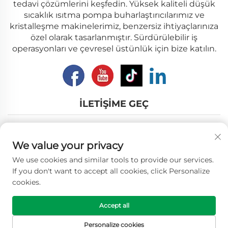
tedavi çözümlerini keşfedin. Yüksek kaliteli düşük
sıcaklık ısıtma pompa buharlaştırıcılarımız ve
kristalleşme makinelerimiz, benzersiz ihtiyaçlarınıza
özel olarak tasarlanmıştır. Sürdürülebilir iş
operasyonları ve çevresel üstünlük için bize katılın.
İLETIŞIME GEÇ
Add: No.12, Nanhu Road, Wuxi city, Jiangsu Province
We value your privacy
E-posta:
[email protected]
We use cookies and similar tools to provide our services.
Tel:
+86-18018310578
If you don't want to accept all cookies, click Personalize
cookies.
Telif hakkı © 2025 Wuxi Longhope Environmental co.ltd.
Accept all
Tüm hakları saklıdır. -
Gizlilik Politikası
Personalize cookies