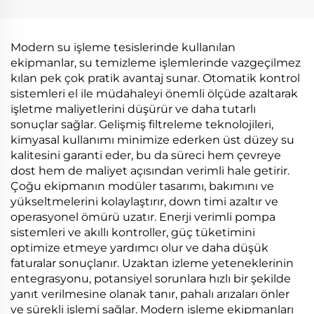
Elektrikli Isı Pompa
Sıcaklık Isı Pompa
Boşaltma
Boşaltma
Buharlaştırıcı
Kristalleştirici
Modern su işleme tesislerinde kullanılan
ekipmanlar, su temizleme işlemlerinde vazgeçilmez
kılan pek çok pratik avantaj sunar. Otomatik kontrol
sistemleri el ile müdahaleyi önemli ölçüde azaltarak
işletme maliyetlerini düşürür ve daha tutarlı
sonuçlar sağlar. Gelişmiş filtreleme teknolojileri,
kimyasal kullanımı minimize ederken üst düzey su
kalitesini garanti eder, bu da süreci hem çevreye
dost hem de maliyet açısından verimli hale getirir.
Çoğu ekipmanın modüler tasarımı, bakımını ve
yükseltmelerini kolaylaştırır, down timi azaltır ve
operasyonel ömürü uzatır. Enerji verimli pompa
sistemleri ve akıllı kontroller, güç tüketimini
optimize etmeye yardımcı olur ve daha düşük
faturalar sonuçlanır. Uzaktan izleme yeteneklerinin
entegrasyonu, potansiyel sorunlara hızlı bir şekilde
yanıt verilmesine olanak tanır, pahalı arızaları önler
ve sürekli işlemi sağlar. Modern işleme ekipmanları