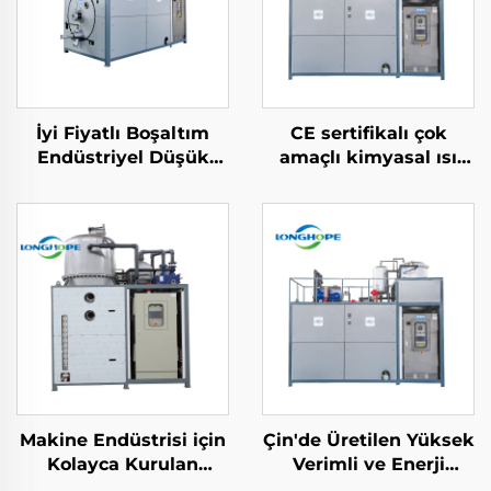
İyi Fiyatlı Boşaltım
CE sertifikalı çok
Endüstriyel Düşük
amaçlı kimyasal ısı
Tüketimli
pompa vakum
Buharlaştırıcı ve
çıkarma
Kristalleşme Makinesi
yoğunlaştırma
Atık Su Tedariği için
kristalleştirme
makinesi
Makine Endüstrisi için
Çin'de Üretilen Yüksek
Kolayca Kurulan
Verimli ve Enerji
Düşük Sıcaklık
Tasarrufu Düşük