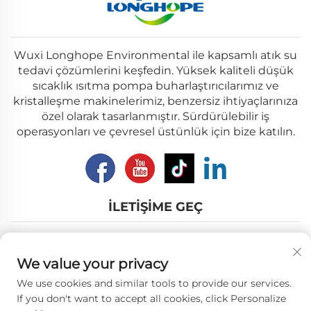
Wuxi Longhope Environmental ile kapsamlı atık su
tedavi çözümlerini keşfedin. Yüksek kaliteli düşük
sıcaklık ısıtma pompa buharlaştırıcılarımız ve
kristalleşme makinelerimiz, benzersiz ihtiyaçlarınıza
özel olarak tasarlanmıştır. Sürdürülebilir iş
operasyonları ve çevresel üstünlük için bize katılın.
İLETIŞIME GEÇ
Add: No.12, Nanhu Road, Wuxi city, Jiangsu Province
We value your privacy
E-posta:
[email protected]
We use cookies and similar tools to provide our services.
Tel:
+86-18018310578
If you don't want to accept all cookies, click Personalize