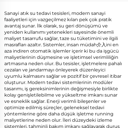
Boşaltma
Sıcaklık Isı Pompalı
Buharlaştırıcı
Boşaltma Sistemi
Sanayi atık su tedavi tesisleri, modern sanayi
faaliyetleri için vazgeçilmez kılan pek çok pratik
avantaj sunar. İlk olarak, su geri dönüşümü ve
yeniden kullanımı yetenekleri sayesinde önemli
maliyet tasarrufu sağlar, taze su tüketimini ve ilgili
masrafları azaltır. Sistemler, insan müdah介入ini en
aza indiren otomatik işlemler içerir ki bu da işgücü
maliyetlerinin düşmesine ve işletimsel verimliliğin
artmasına neden olur. Bu tesisler, işletmelere pahalı
cezaları ve jandarmayı önleyerek düzenleyici
uyumlu kalmasını sağlar ve pozitif bir çevresel itibar
oluşturur. Modern tedavi sistemlerinin modüler
tasarımı, iş gereksinimlerinin değişmesiyle birlikte
kolay genişletilebilme ve yükseltme imkanı sunar
ve esneklik sağlar. Enerji verimli bileşenler ve
optimize edilmiş süreçler, geleneksel tedavi
yöntemlerine göre daha düşük işletme running
maliyetlerine neden olur. İleri düzeydeki izleme
sistemleri, tahminli bakım imkanı sağlayarak duruş