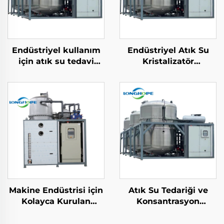
Endüstriyel kullanım
Endüstriyel Atık Su
için atık su tedavi
Kristalizatör
vakum destilasyonu
Buharlaştırıcı
Buharlaştırıcı makine
Konsantrasyon ve
üretimi tesisi
Çıkarım Makinesi Sıfır
Sıvı Atık Veren ZLD
Makine Endüstrisi için
Atık Su Tedariği ve
Kolayca Kurulan
Konsantrasyon
Düşük Sıcaklık
Temizleme için
Elektrikli Isı Pompa
Elektrikli Düşük