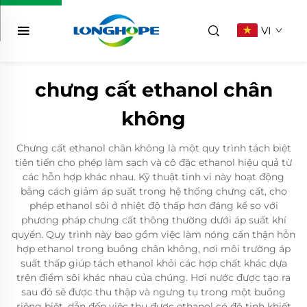
VI
chưng cất ethanol chân
không
Chưng cất ethanol chân không là một quy trình tách biệt
tiên tiến cho phép làm sạch và cô đặc ethanol hiệu quả từ
các hỗn hợp khác nhau. Kỹ thuật tinh vi này hoạt động
bằng cách giảm áp suất trong hệ thống chưng cất, cho
phép ethanol sôi ở nhiệt độ thấp hơn đáng kể so với
phương pháp chưng cất thông thường dưới áp suất khí
quyển. Quy trình này bao gồm việc làm nóng cẩn thận hỗn
hợp ethanol trong buồng chân không, nơi môi trường áp
suất thấp giúp tách ethanol khỏi các hợp chất khác dựa
trên điểm sôi khác nhau của chúng. Hơi nước được tạo ra
sau đó sẽ được thu thập và ngưng tụ trong một buồng
riêng biệt, dẫn đến việc thu được ethanol có độ tinh khiết