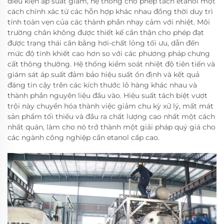
điều kiện áp suất giảm, hệ thống cho phép tách etanol một
cách chính xác từ các hỗn hợp khác nhau đồng thời duy trì
tính toàn vẹn của các thành phần nhạy cảm với nhiệt. Môi
trường chân không được thiết kế cẩn thận cho phép đạt
được trạng thái cân bằng hơi-chất lỏng tối ưu, dẫn đến
mức độ tinh khiết cao hơn so với các phương pháp chưng
cất thông thường. Hệ thống kiểm soát nhiệt độ tiên tiến và
giám sát áp suất đảm bảo hiệu suất ổn định và kết quả
đáng tin cậy trên các kích thước lô hàng khác nhau và
thành phần nguyên liệu đầu vào. Hiệu suất tách biệt vượt
trội này chuyển hóa thành việc giảm chu kỳ xử lý, mất mát
sản phẩm tối thiểu và đầu ra chất lượng cao nhất một cách
nhất quán, làm cho nó trở thành một giải pháp quý giá cho
các ngành công nghiệp cần etanol cấp cao.