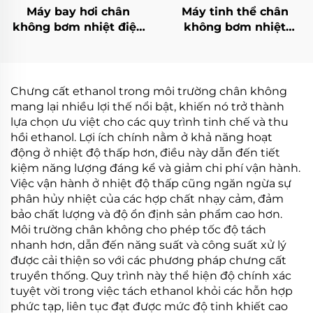
Máy bay hơi chân
Máy tinh thể chân
không bơm nhiệt điện
không bơm nhiệt
áp thấp lắp đặt tiện lợi
nhiệt độ thấp tiết
cho ngành gia công
kiệm năng lượng cao
hiệu quả được sản
xuất tại Trung Quốc
Chưng cất ethanol trong môi trường chân không
mang lại nhiều lợi thế nổi bật, khiến nó trở thành
lựa chọn ưu việt cho các quy trình tinh chế và thu
hồi ethanol. Lợi ích chính nằm ở khả năng hoạt
động ở nhiệt độ thấp hơn, điều này dẫn đến tiết
kiệm năng lượng đáng kể và giảm chi phí vận hành.
Việc vận hành ở nhiệt độ thấp cũng ngăn ngừa sự
phân hủy nhiệt của các hợp chất nhạy cảm, đảm
bảo chất lượng và độ ổn định sản phẩm cao hơn.
Môi trường chân không cho phép tốc độ tách
nhanh hơn, dẫn đến năng suất và công suất xử lý
được cải thiện so với các phương pháp chưng cất
truyền thống. Quy trình này thể hiện độ chính xác
tuyệt vời trong việc tách ethanol khỏi các hỗn hợp
phức tạp, liên tục đạt được mức độ tinh khiết cao