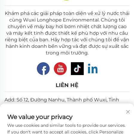
Khám phá các giải pháp toàn diện về xử lý nước thải
cùng Wuxi Longhope Environmental. Chúng tôi
chuyên về máy bay hơi bơm nhiệt chất lượng cao
và máy kết tinh được thiết kế phù hợp với nhu cầu
riêng biệt của bạn. Hãy hợp tác với chúng tôi để vận
hành kinh doanh bền vững và đạt được sự xuất sắc
trong môi trường.
LIÊN HỆ
Add: Số 12, Đường Nanhu, Thành phố Wuxi, Tỉnh
Giang Tô
We value your privacy
Email:
[email protected]
We use cookies and similar tools to provide our services.
Điện thoại:
+86-18018310578
If you don't want to accept all cookies, click Personalize