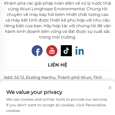
Khám phá các giải pháp toàn diện về xử lý nước thải
cùng Wuxi Longhope Environmental. Chúng tôi
chuyên về máy bay hơi bơm nhiệt chất lượng cao
và máy kết tinh được thiết kế phù hợp với nhu cầu
riêng biệt của bạn. Hãy hợp tác với chúng tôi để vận
hành kinh doanh bền vững và đạt được sự xuất sắc
trong môi trường.
LIÊN HỆ
Add: Số 12, Đường Nanhu, Thành phố Wuxi, Tỉnh
Giang Tô
We value your privacy
Email:
[email protected]
We use cookies and similar tools to provide our services.
Điện thoại:
+86-18018310578
If you don't want to accept all cookies, click Personalize
cookies.