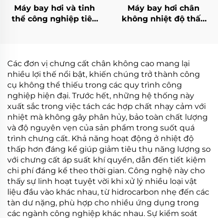
Máy bay hơi và tinh
Máy bay hơi chân
thể công nghiệp tiêu
không nhiệt độ thấp
thụ thấp bán chạy cho
Chưng cất hiệu quả
xử lý nước thải
cao Ngành công
nghiệp Giảm nồng độ
nước thải
Các đơn vị chưng cất chân không cao mang lại
nhiều lợi thế nổi bật, khiến chúng trở thành công
cụ không thể thiếu trong các quy trình công
nghiệp hiện đại. Trước hết, những hệ thống này
xuất sắc trong việc tách các hợp chất nhạy cảm với
nhiệt mà không gây phân hủy, bảo toàn chất lượng
và độ nguyên vẹn của sản phẩm trong suốt quá
trình chưng cất. Khả năng hoạt động ở nhiệt độ
thấp hơn đáng kể giúp giảm tiêu thụ năng lượng so
với chưng cất áp suất khí quyển, dẫn đến tiết kiệm
chi phí đáng kể theo thời gian. Công nghệ này cho
thấy sự linh hoạt tuyệt vời khi xử lý nhiều loại vật
liệu đầu vào khác nhau, từ hidrocarbon nhẹ đến các
tàn dư nặng, phù hợp cho nhiều ứng dụng trong
các ngành công nghiệp khác nhau. Sự kiểm soát