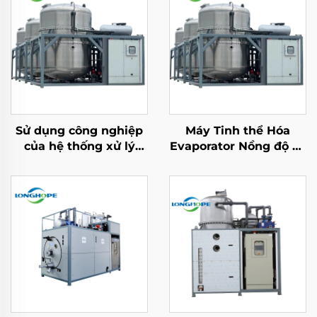
Sử dụng công nghiệp
Máy Tinh thể Hóa
của hệ thống xử lý
Evaporator Nồng độ và
nước thải chưng cất
Chiết xuất Nước thải
chân không
Công nghiệp cho Xả
Evaporator máy nhà
Chất Lỏng Không ZLD
máy sản xuất