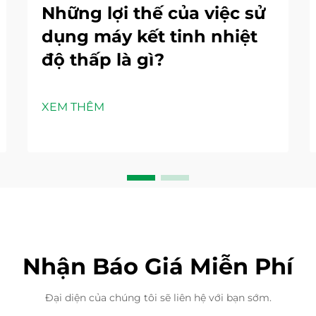
Những lợi thế của việc sử
dụng máy kết tinh nhiệt
độ thấp là gì?
XEM THÊM
Nhận Báo Giá Miễn Phí
Đại diện của chúng tôi sẽ liên hệ với bạn sớm.