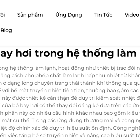
ôi
Sản phẩm
Ứng Dụng
Tin Tức
Video
Blog
ay hơi trong hệ thống làm
ng hệ thống làm lạnh, hoạt động như thiết bị trao đổi n
bằng cách cho phép chất làm lạnh hấp thụ nhiệt từ khô
h ở dạng lỏng chuyển trạng thái thành khí thông qua quá 
kế với bề mặt truyền nhiệt tiên tiến, thường bao gồm c
này được thiết kế cẩn thận để duy trì kiểm soát nhiệt 
ế của bộ bay hơi có thể thay đổi đáng kể dựa trên các 
h phần này có nhiều cấu hình khác nhau bao gồm kiểu vỏ
m mát cụ thể. Trong các ứng dụng thương mại và công n
iệt độ chính xác để duy trì hiệu suất ổn định. Công nghệ 
 đến việc tăng hệ số truyền nhiệt và nâng cao hiệu suất 