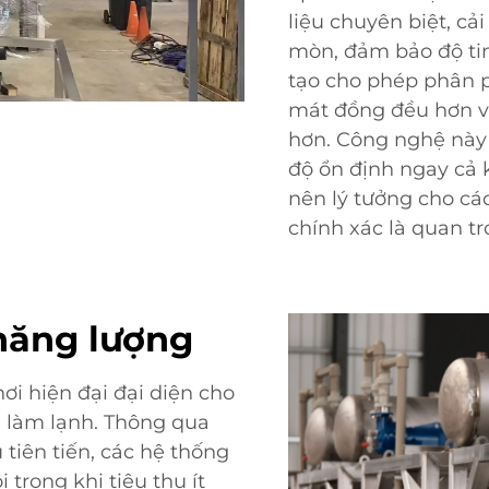
liệu chuyên biệt, cả
mòn, đảm bảo độ tin
tạo cho phép phân p
mát đồng đều hơn v
hơn. Công nghệ này 
độ ổn định ngay cả k
nên lý tưởng cho các
chính xác là quan tr
năng lượng
i hiện đại đại diện cho
 làm lạnh. Thông qua
ệu tiên tiến, các hệ thống
 trong khi tiêu thụ ít