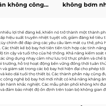
ân không công
không bơm nh
ghiệp hóa học
nhiệt độ thấp t
òng thí nghiệm
kiệm năng lượn
porator Máy thu
hiệu quả được
 nhiều lợi thế đáng kể, khiến nó trở thành một thành ph
hồi dung môi
xuất tại Trung 
cấp hiệu suất truyền nhiệt tuyệt vời, giảm đáng kể tiêu 
 tùy chỉnh để đáp ứng các yêu cầu làm mát cụ thể, phù 
ác thiết kế bộ bay hơi tiên tiến tích hợp các tính năn
 độ tin cậy và tuổi thọ của hệ thống. Khả năng kiểm soá
ới các ứng dụng nhạy cảm như lưu trữ thực phẩm và chế 
môi trường, hỗ trợ hoạt động bền vững đồng thời tuân th
và giám sát trong các bộ bay hơi hiện đại cho phép tối 
và kéo dài tuổi thọ thiết bị. Các thành phần này cũng đ
ra, các công nghệ bộ bay hơi mới nhất có khả năng kháng
 vận hành khắc nghiệt. Các mẫu phân phối không khí được
 và đảm bảo nhiệt độ ổn định trên toàn bộ không gian 