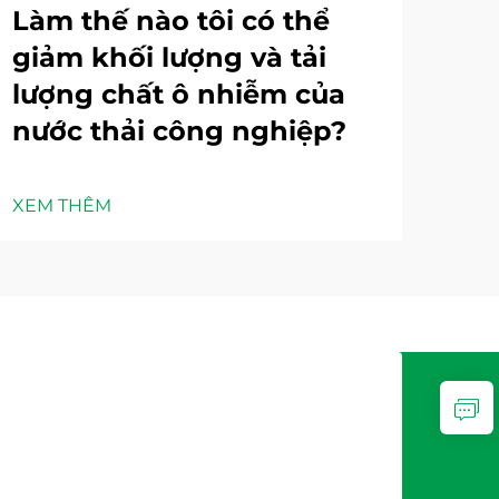
Làm thế nào tôi có thể
Cá
giảm khối lượng và tải
nà
lượng chất ô nhiễm của
xử
nước thải công nghiệp?
ng
XEM THÊM
XEM