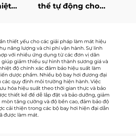
iệt
thể tự động cho
iết
nồng độ nước thải
g cao
RO và chất lỏng rò rỉ
 sản
từ bãi chôn lấp
ần thiết yếu cho các giải pháp làm mát hiệu
Quốc
thụ năng lượng và chi phí vận hành. Sự linh
hợp với nhiều ứng dụng từ các đơn vị dân
g giúp giảm thiểu sự hình thành sương giá và
t nhiệt độ chính xác đảm bảo hiệu suất làm
biến dược phẩm. Nhiều bộ bay hơi đương đại
ủ các quy định môi trường hiện hành. Việc
ưu hóa hiệu suất theo thời gian thực và bảo
ược thiết kế để dễ lắp đặt và bảo dưỡng, giảm
 ăn mòn tăng cường và độ bền cao, đảm bảo độ
 cải thiện trong các bộ bay hơi hiện đại dẫn
đã được làm mát.