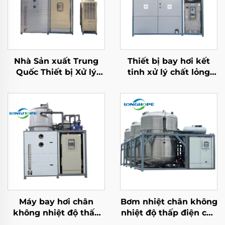
Nhà Sản xuất Trung
Thiết bị bay hơi kết
Quốc Thiết bị Xử lý
tinh xử lý chất lỏng
Nước cho Nhà máy
đậm đặc nhiệt độ thấp
Công nghiệp Bơm
nước thải công nghiệp
Nhiệt Chân không
hiệu quả cao
Nhiệt độ Thấp
Máy bay hơi chân
Bơm nhiệt chân không
không nhiệt độ thấp
nhiệt độ thấp điện cho
Chưng cất hiệu quả
xử lý và tinh chế nước