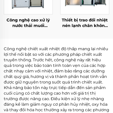
Công nghệ cao xử lý
Thiết bị trao đổi nhiệt
nước thải muối
nén lạnh chân không
Evaporation Zero
nhiệt độ thấp tự động,
Liquid Discharge (ZLD)
máy xử lý nước thải
Hệ thống xử lý nước
thải chân không bay
Công nghệ chiết xuất nhiệt độ thấp mang lại nhiều
hơi
lợi thế nổi bật so với các phương pháp chiết xuất
truyền thống. Trước hết, công nghệ này rất hiệu
quả trong việc bảo toàn tính toàn vẹn của các hợp
chất nhạy cảm với nhiệt, đảm bảo rằng các dưỡng
chất quý giá, hương vị và thành phần hoạt tính vẫn
được giữ nguyên trong suốt quá trình chiết xuất.
Khả năng bảo tồn này trực tiếp dẫn đến sản phẩm
cuối cùng có chất lượng cao hơn với giá trị thị
trường được nâng cao. Điều kiện xử lý nhẹ nhàng
đáng kể làm giảm nguy cơ phân hủy nhiệt, oxy hóa
và thay đổi hóa học thường xảy ra trong các phương