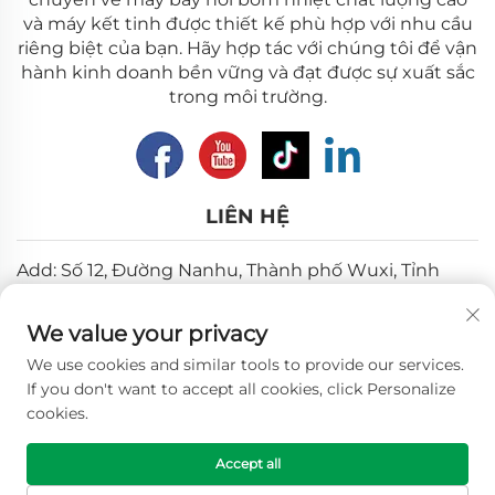
và máy kết tinh được thiết kế phù hợp với nhu cầu
riêng biệt của bạn. Hãy hợp tác với chúng tôi để vận
hành kinh doanh bền vững và đạt được sự xuất sắc
trong môi trường.
LIÊN HỆ
Add: Số 12, Đường Nanhu, Thành phố Wuxi, Tỉnh
Giang Tô
We value your privacy
Email:
[email protected]
We use cookies and similar tools to provide our services.
Điện thoại:
+86-18018310578
If you don't want to accept all cookies, click Personalize
cookies.
Bản quyền © 2025 Wuxi Longhope Environmental co.ltd.
Accept all
Tất cả các quyền được bảo lưu. -
Chính sách bảo mật