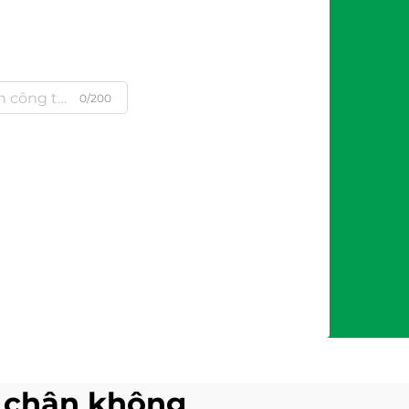
0/200
g chân không