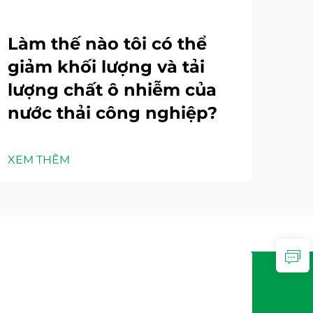
Làm thế nào tôi có thể
Cá
giảm khối lượng và tải
nà
lượng chất ô nhiễm của
xử
nước thải công nghiệp?
ng
XEM THÊM
XEM