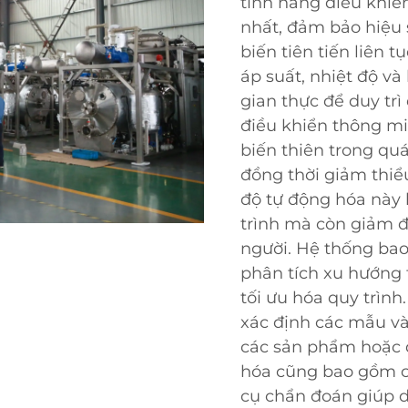
tính năng điều khiển
nhất, đảm bảo hiệu 
biến tiên tiến liên 
áp suất, nhiệt độ và
gian thực để duy trì
điều khiển thông mi
biến thiên trong quá
đồng thời giảm thiể
độ tự động hóa này k
trình mà còn giảm đ
người. Hệ thống bao
phân tích xu hướng t
tối ưu hóa quy trình
xác định các mẫu và
các sản phẩm hoặc 
hóa cũng bao gồm c
cụ chẩn đoán giúp d