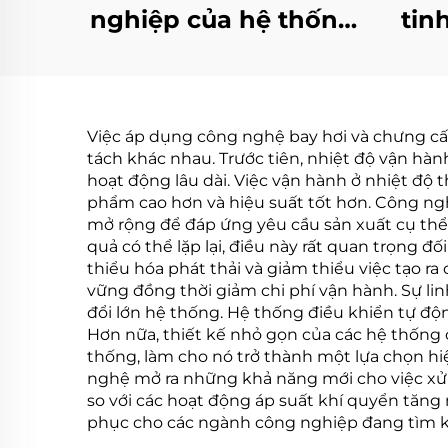
nghiệp của hệ thống
tin
xử lý nước thải
đậ
chưng cất chân
thấp
không Evaporator
nghi
Việc áp dụng công nghệ bay hơi và chưng cất 
máy nhà máy sản
tách khác nhau. Trước tiên, nhiệt độ vận hà
xuất
hoạt động lâu dài. Việc vận hành ở nhiệt đ
phẩm cao hơn và hiệu suất tốt hơn. Công nghệ
mở rộng để đáp ứng yêu cầu sản xuất cụ thể.
quả có thể lặp lại, điều này rất quan trọng đố
thiểu hóa phát thải và giảm thiểu việc tạo 
vững đồng thời giảm chi phí vận hành. Sự l
đổi lớn hệ thống. Hệ thống điều khiển tự độn
Hơn nữa, thiết kế nhỏ gọn của các hệ thống
thống, làm cho nó trở thành một lựa chọn hiệ
nghệ mở ra những khả năng mới cho việc xử 
so với các hoạt động áp suất khí quyển tăng 
phục cho các ngành công nghiệp đang tìm kiế