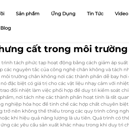
ôi
Sản phẩm
Ứng Dụng
Tin Tức
Video
Blog
chưng cất trong môi trườn
 trình tách phức tạp hoạt động bằng cách giảm áp suấ
 hợp các nguyên tắc của công nghệ chân không và tách nh
t môi trường chân không nơi các thành phần dễ bay hơi 
 đặc biệt có giá trị cho các vật liệu nhạy cảm với nhi
o đổi nhiệt làm việc phối hợp để duy trì kiểm soát chín
 phẩm, nơi tách nhẹ các thành phần hoạt tính là rất qua
 nghiệp hóa học để tinh chế các hợp chất chuyên biệt
ng trở nên không thể thiếu trong các quy trình công ngh
hoặc khi hiệu quả năng lượng là ưu tiên. Quá trình có t
p ứng các yêu cầu sản xuất khác nhau trong khi duy trì c