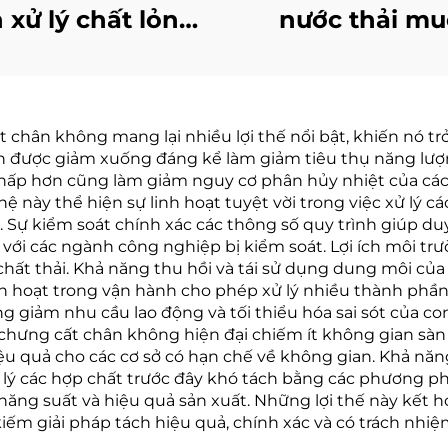
h xử lý chất lỏng
nước thải mu
m đặc nhiệt độ
Evaporation Z
 nước thải công
Liquid Discha
ệp hiệu quả cao
(ZLD) Hệ thống 
chân không mang lại nhiều lợi thế nổi bật, khiến nó trở
nước thải ch
nh được giảm xuống đáng kể làm giảm tiêu thụ năng lượn
không bay h
ộ thấp hơn cũng làm giảm nguy cơ phân hủy nhiệt của cá
 này thể hiện sự linh hoạt tuyệt vời trong việc xử lý c
 Sự kiểm soát chính xác các thông số quy trình giúp du
i với các ngành công nghiệp bị kiểm soát. Lợi ích môi trư
ra chất thải. Khả năng thu hồi và tái sử dụng dung môi 
inh hoạt trong vận hành cho phép xử lý nhiều thành ph
g giảm nhu cầu lao động và tối thiểu hóa sai sót của c
 chưng cất chân không hiện đại chiếm ít không gian sàn
u quả cho các cơ sở có hạn chế về không gian. Khả năng
lý các hợp chất trước đây khó tách bằng các phương ph
năng suất và hiệu quả sản xuất. Những lợi thế này kết hợ
m giải pháp tách hiệu quả, chính xác và có trách nhiệ