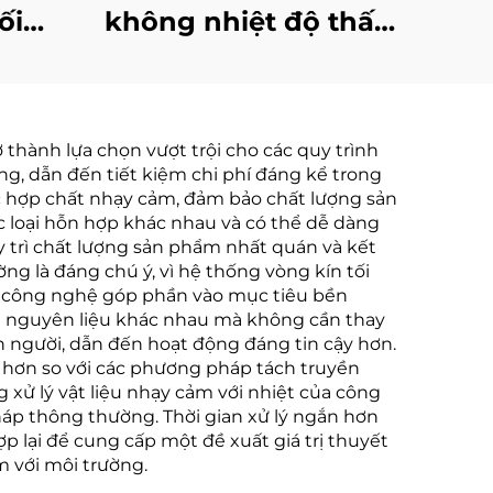
ối
không nhiệt độ thấp
ero
Chưng cất hiệu quả
rge
cao Ngành công
xử lý
nghiệp Giảm nồng
 thành lựa chọn vượt trội cho các quy trình
ân
độ nước thải
g, dẫn đến tiết kiệm chi phí đáng kể trong
ơi
c hợp chất nhạy cảm, đảm bảo chất lượng sản
ác loại hỗn hợp khác nhau và có thể dễ dàng
y trì chất lượng sản phẩm nhất quán và kết
ờng là đáng chú ý, vì hệ thống vòng kín tối
của công nghệ góp phần vào mục tiêu bền
ần nguyên liệu khác nhau mà không cần thay
on người, dẫn đến hoạt động đáng tin cậy hơn.
 hơn so với các phương pháp tách truyền
 xử lý vật liệu nhạy cảm với nhiệt của công
áp thông thường. Thời gian xử lý ngắn hơn
p lại để cung cấp một đề xuất giá trị thuyết
m với môi trường.