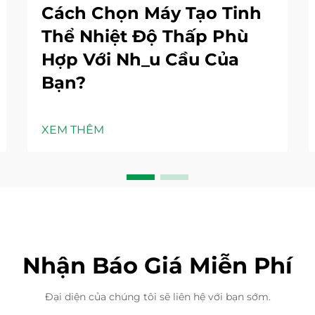
Cách Chọn Máy Tạo Tinh
Thể Nhiệt Độ Thấp Phù
Hợp Với Nh_u Cầu Của
Bạn?
XEM THÊM
Nhận Báo Giá Miễn Phí
Đại diện của chúng tôi sẽ liên hệ với bạn sớm.