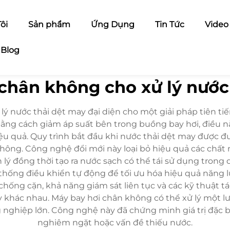
ôi
Sản phẩm
Ứng Dụng
Tin Tức
Video
Blog
chân không cho xử lý nước
 nước thải dệt may đại diện cho một giải pháp tiên tiến
ằng cách giảm áp suất bên trong buồng bay hơi, điều n
 quả. Quy trình bắt đầu khi nước thải dệt may được đưa
hông. Công nghệ đổi mới này loại bỏ hiệu quả các chất
lý đồng thời tạo ra nước sạch có thể tái sử dụng trong
ệ thống điều khiển tự động để tối ưu hóa hiệu quả năng lư
ống cặn, khả năng giám sát liên tục và các kỹ thuật tác
ay khác nhau. Máy bay hơi chân không có thể xử lý một 
 nghiệp lớn. Công nghệ này đã chứng minh giá trị đặc 
nghiêm ngặt hoặc vấn đề thiếu nước.