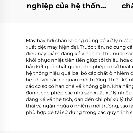
nghiệp của hệ thống
ch
xử lý nước thải
n
chưng cất chân
ph
không Evaporator
Eva
Máy bay hơi chân không dùng để xử lý nước th
máy nhà máy sản
xuất dệt may hiện đại. Trước tiên, nó cung cấ
xuất
điều này giảm đáng kể việc tiêu thụ nước sạc
khôi phục nhiệt tiên tiến giúp tối thiểu hóa
bảo kết quả nhất quán, cho phép cơ sở hoạt đ
hệ thống hiệu quả loại bỏ các chất ô nhiễm đ
hệ tốt với các cơ quan môi trường. Thiết kế 
các cơ sở có hạn chế về không gian. Khả năn
động, cho phép các nhà sản xuất xử lý nhiều
đáng kể về thể tích, dẫn đến chi phí xử lý th
thải và ngăn ngừa ô nhiễm môi trường, tạo r
phù hợp để tái sử dụng trong các quy trình 