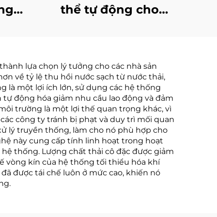
 nghệ
thể tự động cho
 học
nồng độ nước thải
ứng
RO và chất lỏng rò rỉ
từ bãi chôn lấp
 thành lựa chọn lý tưởng cho các nhà sản
ơn về tỷ lệ thu hồi nước sạch từ nước thải,
g là một lợi ích lớn, sử dụng các hệ thống
hành tự động hóa giảm nhu cầu lao động và đảm
ôi trường là một lợi thế quan trọng khác, vì
các công ty tránh bị phạt và duy trì mối quan
 xử lý truyền thống, làm cho nó phù hợp cho
hệ này cung cấp tính linh hoạt trong hoạt
i hệ thống. Lượng chất thải cô đặc được giảm
 kế vòng kín của hệ thống tối thiểu hóa khí
 đã được tái chế luôn ở mức cao, khiến nó
ng.