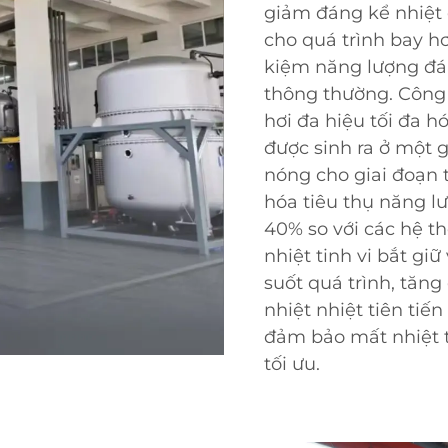
giảm đáng kể nhiệt 
cho quá trình bay h
kiệm năng lượng đán
thông thường. Công
hơi đa hiệu tối đa h
được sinh ra ở một 
nóng cho giai đoạn t
hóa tiêu thụ năng l
40% so với các hệ t
nhiệt tinh vi bắt gi
suốt quá trình, tăn
nhiệt nhiệt tiên tiế
đảm bảo mất nhiệt tố
tối ưu.