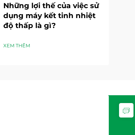
Những lợi thế của việc sử
Là
dụng máy kết tinh nhiệt
gi
độ thấp là gì?
lư
nư
XEM THÊM
XEM