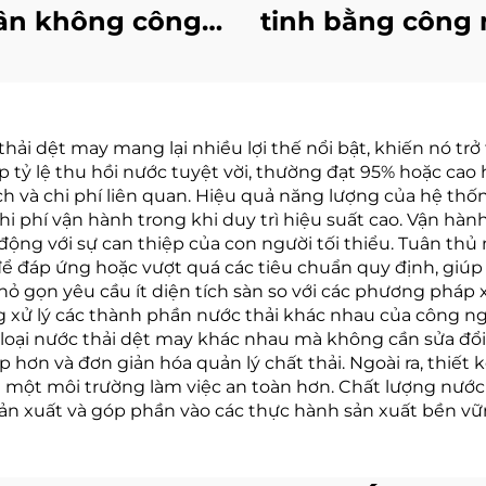
ân không công
tinh bằng công
ghiệp hóa học
bơm nhiệt hóa
òng thí nghiệm
đa năng có ch
porator Máy thu
nhận CE
ải dệt may mang lại nhiều lợi thế nổi bật, khiến nó trở
hồi dung môi
p tỷ lệ thu hồi nước tuyệt vời, thường đạt 95% hoặc cao h
h và chi phí liên quan. Hiệu quả năng lượng của hệ thốn
 chi phí vận hành trong khi duy trì hiệu suất cao. Vận 
ộng với sự can thiệp của con người tối thiểu. Tuân thủ m
ể đáp ứng hoặc vượt quá các tiêu chuẩn quy định, giúp 
nhỏ gọn yêu cầu ít diện tích sàn so với các phương pháp
g xử lý các thành phần nước thải khác nhau của công ng
 loại nước thải dệt may khác nhau mà không cần sửa đổ
ấp hơn và đơn giản hóa quản lý chất thải. Ngoài ra, thiết
a một môi trường làm việc an toàn hơn. Chất lượng nước
sản xuất và góp phần vào các thực hành sản xuất bền vữ