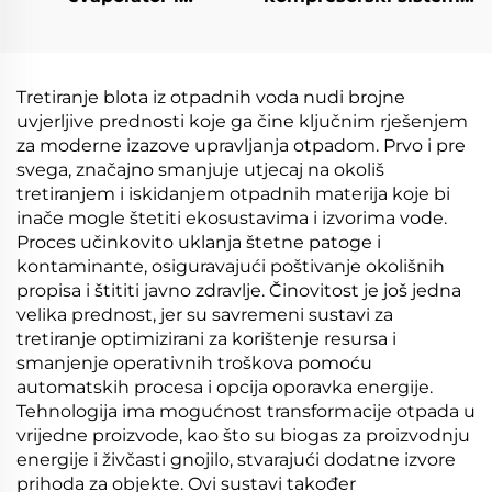
kristalizator za
niskom temperaturom
koncentraciju RO
i vakuumom, oprema
otpadnih voda i lejtež
za razmjenu hladnje i
iz popunskih lokacija
topline za obradu
Tretiranje blota iz otpadnih voda nudi brojne
otpadne vode
uvjerljive prednosti koje ga čine ključnim rješenjem
za moderne izazove upravljanja otpadom. Prvo i pre
svega, značajno smanjuje utjecaj na okoliš
tretiranjem i iskidanjem otpadnih materija koje bi
inače mogle štetiti ekosustavima i izvorima vode.
Proces učinkovito uklanja štetne patoge i
kontaminante, osiguravajući poštivanje okolišnih
propisa i štititi javno zdravlje. Činovitost je još jedna
velika prednost, jer su savremeni sustavi za
tretiranje optimizirani za korištenje resursa i
smanjenje operativnih troškova pomoću
automatskih procesa i opcija oporavka energije.
Tehnologija ima mogućnost transformacije otpada u
vrijedne proizvode, kao što su biogas za proizvodnju
energije i živčasti gnojilo, stvarajući dodatne izvore
prihoda za objekte. Ovi sustavi također