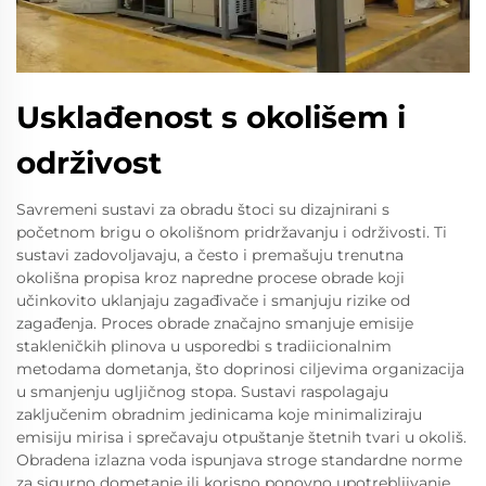
Usklađenost s okolišem i
održivost
Savremeni sustavi za obradu štoci su dizajnirani s
početnom brigu o okolišnom pridržavanju i održivosti. Ti
sustavi zadovoljavaju, a često i premašuju trenutna
okolišna propisa kroz napredne procese obrade koji
učinkovito uklanjaju zagađivače i smanjuju rizike od
zagađenja. Proces obrade značajno smanjuje emisije
stakleničkih plinova u usporedbi s tradiicionalnim
metodama dometanja, što doprinosi ciljevima organizacija
u smanjenju ugljičnog stopa. Sustavi raspolagaju
zaključenim obradnim jedinicama koje minimaliziraju
emisiju mirisa i sprečavaju otpuštanje štetnih tvari u okoliš.
Obradena izlazna voda ispunjava stroge standardne norme
za sigurno dometanje ili korisno ponovno upotrebljivanje,