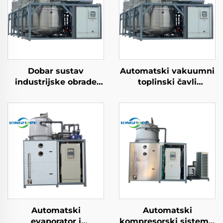
Dobar sustav
Automatski vakuumni
industrijske obrade
toplinski čavli
otpadnih voda mašine
evakuator
za vakuum ZLD
kontinuiranog
koncentraciju
desaliniziranja
recikliranje otpadnih
odlaganja otpadne
voda
vode
Automatski
Automatski
evaporator i
kompresorski sistem s