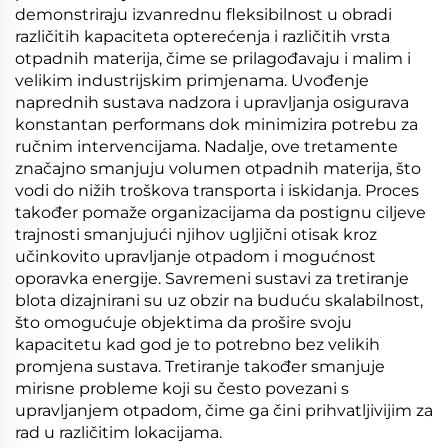
demonstriraju izvanrednu fleksibilnost u obradi
različitih kapaciteta opterećenja i različitih vrsta
otpadnih materija, čime se prilagođavaju i malim i
velikim industrijskim primjenama. Uvođenje
naprednih sustava nadzora i upravljanja osigurava
konstantan performans dok minimizira potrebu za
ručnim intervencijama. Nadalje, ove tretamente
značajno smanjuju volumen otpadnih materija, što
vodi do nižih troškova transporta i iskidanja. Proces
također pomaže organizacijama da postignu ciljeve
trajnosti smanjujući njihov ugljični otisak kroz
učinkovito upravljanje otpadom i mogućnost
oporavka energije. Savremeni sustavi za tretiranje
blota dizajnirani su uz obzir na buduću skalabilnost,
što omogućuje objektima da prošire svoju
kapacitetu kad god je to potrebno bez velikih
promjena sustava. Tretiranje također smanjuje
mirisne probleme koji su često povezani s
upravljanjem otpadom, čime ga čini prihvatljivijim za
rad u različitim lokacijama.