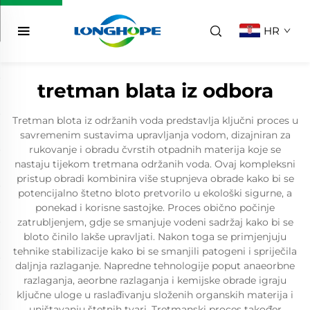
HR
tretman blata iz odbora
Tretman blota iz održanih voda predstavlja ključni proces u
savremenim sustavima upravljanja vodom, dizajniran za
rukovanje i obradu čvrstih otpadnih materija koje se
nastaju tijekom tretmana održanih voda. Ovaj kompleksni
pristup obradi kombinira više stupnjeva obrade kako bi se
potencijalno štetno bloto pretvorilo u ekološki sigurne, a
ponekad i korisne sastojke. Proces obično počinje
zatrubljenjem, gdje se smanjuje vodeni sadržaj kako bi se
bloto činilo lakše upravljati. Nakon toga se primjenjuju
tehnike stabilizacije kako bi se smanjili patogeni i spriječila
daljnja razlaganje. Napredne tehnologije poput anaeorbne
razlaganja, aeorbne razlaganja i kemijske obrade igraju
ključne uloge u raslađivanju složenih organskih materija i
uništavanju štetnih tvari. Tretmanski proces također