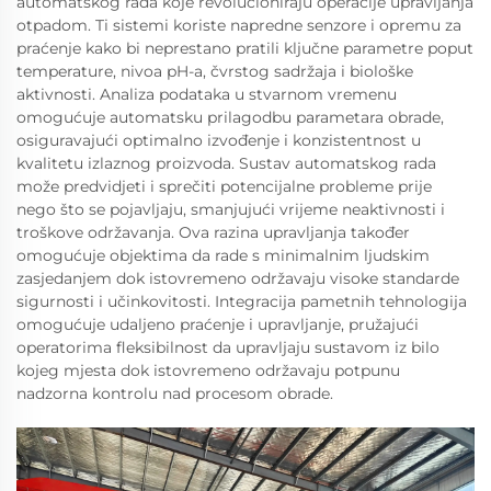
automatskog rada koje revolucioniraju operacije upravljanja
otpadom. Ti sistemi koriste napredne senzore i opremu za
praćenje kako bi neprestano pratili ključne parametre poput
temperature, nivoa pH-a, čvrstog sadržaja i biološke
aktivnosti. Analiza podataka u stvarnom vremenu
omogućuje automatsku prilagodbu parametara obrade,
osiguravajući optimalno izvođenje i konzistentnost u
kvalitetu izlaznog proizvoda. Sustav automatskog rada
može predvidjeti i sprečiti potencijalne probleme prije
nego što se pojavljaju, smanjujući vrijeme neaktivnosti i
troškove održavanja. Ova razina upravljanja također
omogućuje objektima da rade s minimalnim ljudskim
zasjedanjem dok istovremeno održavaju visoke standarde
sigurnosti i učinkovitosti. Integracija pametnih tehnologija
omogućuje udaljeno praćenje i upravljanje, pružajući
operatorima fleksibilnost da upravljaju sustavom iz bilo
kojeg mjesta dok istovremeno održavaju potpunu
nadzorna kontrolu nad procesom obrade.