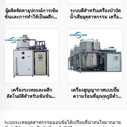
ผู้ผลิตจัดหาอุปกรณ์การเข้ม
ระบบดีสำหรับเครื่องบำบัด
ข้นและการทำให้เป็นผลึกน้ำ
น้ำเสียอุตสาหกรรม เครื่อง
เสียอุตสาหกรรมที่อุณหภูมิ
รีไซเคิลน้ำเสียที่มีความเข้ม
ต่ำ
ข้นสูงด้วย vakuum ZLD
เครื่องระเหยและผลึก
เครื่องสูญญากาศแบบปั๊ม
อัตโนมัติสำหรับเข้มข้นน้ำ
ความร้อนที่อุณหภูมิต่ำ
เสีย RO และของเหลวจาก
สำหรับการบำบัดน้ำเสียและ
หลุมฝังกลบ
การกรองความเข้มข้น
ระบบระเหยอุตสาหกรรมมอบข้อได้เปรียบที่น่าสนใจมากมาย