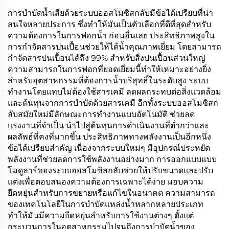
การบำบัดน้ำเสียด้วยระบบออสโมซิสกลับมีข้อได้เปรียบที่น่า
สนใจหลายประการ ซึ่งทำให้มันเป็นตัวเลือกที่ดีที่สุดสำหรับ
ความต้องการในการฟอกน้ำ ก่อนอื่นเลย ประสิทธิภาพสูงใน
การกำจัดสารปนเปื้อนช่วยให้ได้น้ำคุณภาพเยี่ยม โดยสามารถ
กำจัดสารปนเปื้อนได้ถึง 99% สำหรับสิ่งปนเปื้อนส่วนใหญ่
ความสามารถในการฟอกที่ยอดเยี่ยมนี้ทำให้เหมาะอย่างยิ่ง
สำหรับอุตสาหกรรมที่ต้องการน้ำบริสุทธิ์ในระดับสูง ระบบ
ทำงานโดยแทบไม่ต้องใช้สารเคมี ลดผลกระทบต่อสิ่งแวดล้อม
และต้นทุนจากการบำบัดด้วยสารเคมี อีกทั้งระบบออสโมซิสก
ลับสมัยใหม่มีลักษณะการทำงานแบบอัตโนมัติ ช่วยลด
แรงงานที่จำเป็น นำไปสู่ต้นทุนการดำเนินงานที่ต่ำกว่าและ
ผลลัพธ์ที่คงที่มากขึ้น ประสิทธิภาพทางพลังงานเป็นอีกหนึ่ง
ข้อได้เปรียบสำคัญ เนื่องจากระบบใหม่ๆ มีอุปกรณ์ประหยัด
พลังงานที่ช่วยลดการใช้พลังงานอย่างมาก การออกแบบแบบ
โมดูลาร์ของระบบออสโมซิสกลับช่วยให้ปรับขนาดและปรับ
แต่งเพื่อตอบสนองความต้องการเฉพาะได้ง่าย มอบความ
ยืดหยุ่นสำหรับการขยายหรือแก้ไขในอนาคต ความสามารถ
ของเทคโนโลยีในการบำบัดแหล่งน้ำหลากหลายประเภท
ทำให้มันมีความยืดหยุ่นสำหรับการใช้งานต่างๆ ตั้งแต่
กระบวนการในอุตสาหกรรมไปจนถึงการบำบัดน้ำของ