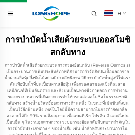
TH
การบำบัดน้ำเสียด้วยระบบออสโมซิ
สกลับทาง
การบำบัดน้ำเสียด้วยกระบวนการกรองย้อนกลับ (Reverse Osmosis)
เป็นกระบวนการเพิ่มประสิทธิภาพที่สามารถกำจัดสิ่งปนเปื้อนออกจาก
น้ำผ่านเยื่อหุ้มกึ่งซึมได้อย่างมีประสิทธิภาพ วิธีการบำบัดขั้นสูงนี้ใช้แรง
ดันเพื่อบีบน้ำที่ปนเปื้อนผ่านเยื่อหุ้ม เพื่อกรองเอาของแข็งที่ละลาย
เคมีภัณฑ์ที่เป็นอันตราย และสิ่งปนเปื้อนทางชีวภาพออก การทำงาน
ของกระบวนการนี้เกิดจากการทำให้กระแสออสโมซิสในธรรมชาติ
กลับทาง สร้างน้ำบริสุทธิ์ออกมาทางด้านหนึ่ง ในขณะที่เข้มข้นสิ่งปน
เปื้อนไว้อีกด้านหนึ่ง เทคโนโลยีนี้มีความสามารถในการกำจัดเกลือ
ละลายได้ถึง 99% รวมถึงอนุภาค เชื้อแบคทีเรีย โปรตีน สี และสิ่งปน
เปื้อนอื่น ๆ ในงานอุตสาหกรรม ระบบกรองย้อนกลับมีบทบาทสำคัญใน
การบำบัดประเภทต่าง ๆ ของน้ำเสีย เช่น น้ำสำหรับกระบวนการใน
อุตสาหกรรม น้ำที่ไหลมาจากเกษตรกรรม และน้ำเสียจากเทศบาล