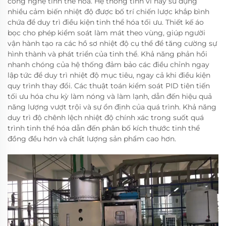
công nghệ tinh thể hóa. Hệ thống tinh vi này sử dụng
nhiều cảm biến nhiệt độ được bố trí chiến lược khắp bình
chứa để duy trì điều kiện tinh thể hóa tối ưu. Thiết kế áo
bọc cho phép kiểm soát làm mát theo vùng, giúp người
vận hành tạo ra các hồ sơ nhiệt độ cụ thể để tăng cường sự
hình thành và phát triển của tinh thể. Khả năng phản hồi
nhanh chóng của hệ thống đảm bảo các điều chỉnh ngay
lập tức để duy trì nhiệt độ mục tiêu, ngay cả khi điều kiện
quy trình thay đổi. Các thuật toán kiểm soát PID tiên tiến
tối ưu hóa chu kỳ làm nóng và làm lạnh, dẫn đến hiệu quả
năng lượng vượt trội và sự ổn định của quá trình. Khả năng
duy trì độ chênh lệch nhiệt độ chính xác trong suốt quá
trình tinh thể hóa dẫn đến phân bố kích thước tinh thể
đồng đều hơn và chất lượng sản phẩm cao hơn.