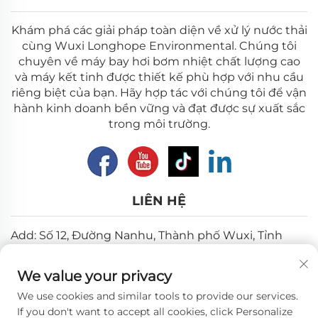
Khám phá các giải pháp toàn diện về xử lý nước thải
cùng Wuxi Longhope Environmental. Chúng tôi
chuyên về máy bay hơi bơm nhiệt chất lượng cao
và máy kết tinh được thiết kế phù hợp với nhu cầu
riêng biệt của bạn. Hãy hợp tác với chúng tôi để vận
hành kinh doanh bền vững và đạt được sự xuất sắc
trong môi trường.
LIÊN HỆ
Add: Số 12, Đường Nanhu, Thành phố Wuxi, Tỉnh
Giang Tô
We value your privacy
Email:
[email protected]
We use cookies and similar tools to provide our services.
Điện thoại:
+86-18018310578
If you don't want to accept all cookies, click Personalize