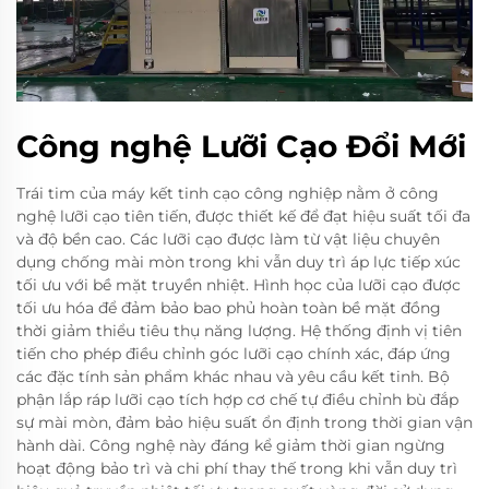
Công nghệ Lưỡi Cạo Đổi Mới
Trái tim của máy kết tinh cạo công nghiệp nằm ở công
nghệ lưỡi cạo tiên tiến, được thiết kế để đạt hiệu suất tối đa
và độ bền cao. Các lưỡi cạo được làm từ vật liệu chuyên
dụng chống mài mòn trong khi vẫn duy trì áp lực tiếp xúc
tối ưu với bề mặt truyền nhiệt. Hình học của lưỡi cạo được
tối ưu hóa để đảm bảo bao phủ hoàn toàn bề mặt đồng
thời giảm thiểu tiêu thụ năng lượng. Hệ thống định vị tiên
tiến cho phép điều chỉnh góc lưỡi cạo chính xác, đáp ứng
các đặc tính sản phẩm khác nhau và yêu cầu kết tinh. Bộ
phận lắp ráp lưỡi cạo tích hợp cơ chế tự điều chỉnh bù đắp
sự mài mòn, đảm bảo hiệu suất ổn định trong thời gian vận
hành dài. Công nghệ này đáng kể giảm thời gian ngừng
hoạt động bảo trì và chi phí thay thế trong khi vẫn duy trì