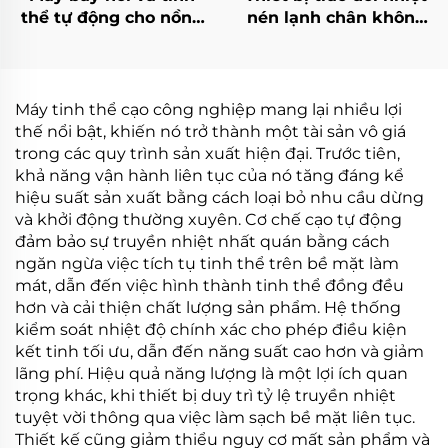
thể tự động cho nồng
nén lạnh chân không
độ nước thải RO và
nhiệt độ thấp tự động,
chất lỏng rò rỉ từ bãi
máy xử lý nước thải
chôn lấp
Máy tinh thể cạo công nghiệp mang lại nhiều lợi
thế nổi bật, khiến nó trở thành một tài sản vô giá
trong các quy trình sản xuất hiện đại. Trước tiên,
khả năng vận hành liên tục của nó tăng đáng kể
hiệu suất sản xuất bằng cách loại bỏ nhu cầu dừng
và khởi động thường xuyên. Cơ chế cạo tự động
đảm bảo sự truyền nhiệt nhất quán bằng cách
ngăn ngừa việc tích tụ tinh thể trên bề mặt làm
mát, dẫn đến việc hình thành tinh thể đồng đều
hơn và cải thiện chất lượng sản phẩm. Hệ thống
kiểm soát nhiệt độ chính xác cho phép điều kiện
kết tinh tối ưu, dẫn đến năng suất cao hơn và giảm
lãng phí. Hiệu quả năng lượng là một lợi ích quan
trọng khác, khi thiết bị duy trì tỷ lệ truyền nhiệt
tuyệt vời thông qua việc làm sạch bề mặt liên tục.
Thiết kế cũng giảm thiểu nguy cơ mất sản phẩm và