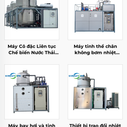
Máy Cô đặc Liên tục
Máy tinh thể chân
Chế biến Nước Thải
không bơm nhiệt
Bằng Bơm Nhiệt Chân
nhiệt độ thấp tiết
không Tự động
kiệm năng lượng cao
hiệu quả được sản
xuất tại Trung Quốc
Máy bay hơi và tinh
Thiết bị trao đổi nhiệt