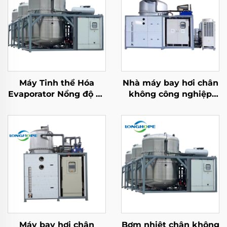
Máy Tinh thể Hóa
Nhà máy bay hơi chân
Evaporator Nồng độ và
không công nghiệp
Chiết xuất Nước thải
hóa học phòng thí
Công nghiệp cho Xả
nghiệm Evaporator
Chất Lỏng Không ZLD
Máy thu hồi dung môi
Máy bay hơi chân
Bơm nhiệt chân không