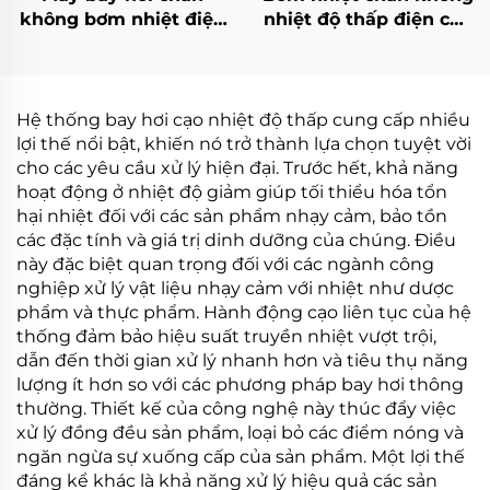
không bơm nhiệt điện
nhiệt độ thấp điện cho
áp thấp lắp đặt tiện lợi
xử lý và tinh chế nước
cho ngành gia công
thải
Hệ thống bay hơi cạo nhiệt độ thấp cung cấp nhiều
lợi thế nổi bật, khiến nó trở thành lựa chọn tuyệt vời
cho các yêu cầu xử lý hiện đại. Trước hết, khả năng
hoạt động ở nhiệt độ giảm giúp tối thiểu hóa tổn
hại nhiệt đối với các sản phẩm nhạy cảm, bảo tồn
các đặc tính và giá trị dinh dưỡng của chúng. Điều
này đặc biệt quan trọng đối với các ngành công
nghiệp xử lý vật liệu nhạy cảm với nhiệt như dược
phẩm và thực phẩm. Hành động cạo liên tục của hệ
thống đảm bảo hiệu suất truyền nhiệt vượt trội,
dẫn đến thời gian xử lý nhanh hơn và tiêu thụ năng
lượng ít hơn so với các phương pháp bay hơi thông
thường. Thiết kế của công nghệ này thúc đẩy việc
xử lý đồng đều sản phẩm, loại bỏ các điểm nóng và
ngăn ngừa sự xuống cấp của sản phẩm. Một lợi thế
đáng kể khác là khả năng xử lý hiệu quả các sản