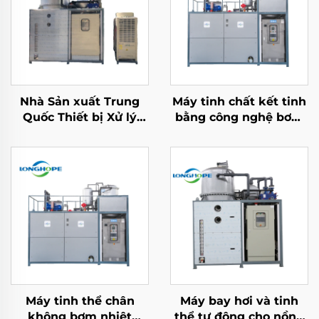
Nhà Sản xuất Trung
Máy tinh chất kết tinh
Quốc Thiết bị Xử lý
bằng công nghệ bơm
Nước cho Nhà máy
nhiệt hóa học đa năng
Công nghiệp Bơm
có chứng nhận CE
Nhiệt Chân không
Nhiệt độ Thấp
Máy tinh thể chân
Máy bay hơi và tinh
không bơm nhiệt
thể tự động cho nồng