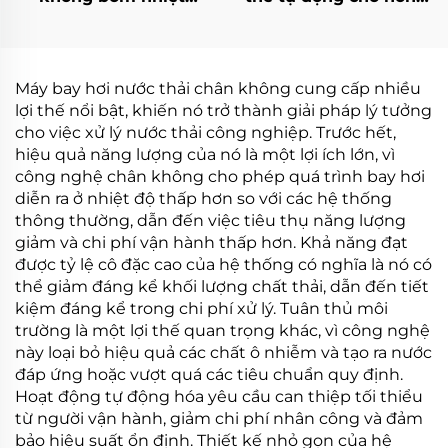
nhiệt độ thấp tiết
độ nước thải RO và
kiệm năng lượng cao
chất lỏng rò rỉ từ bãi
hiệu quả được sản
chôn lấp
xuất tại Trung Quốc
Máy bay hơi nước thải chân không cung cấp nhiều
lợi thế nổi bật, khiến nó trở thành giải pháp lý tưởng
cho việc xử lý nước thải công nghiệp. Trước hết,
hiệu quả năng lượng của nó là một lợi ích lớn, vì
công nghệ chân không cho phép quá trình bay hơi
diễn ra ở nhiệt độ thấp hơn so với các hệ thống
thông thường, dẫn đến việc tiêu thụ năng lượng
giảm và chi phí vận hành thấp hơn. Khả năng đạt
được tỷ lệ cô đặc cao của hệ thống có nghĩa là nó có
thể giảm đáng kể khối lượng chất thải, dẫn đến tiết
kiệm đáng kể trong chi phí xử lý. Tuân thủ môi
trường là một lợi thế quan trọng khác, vì công nghệ
này loại bỏ hiệu quả các chất ô nhiễm và tạo ra nước
đáp ứng hoặc vượt quá các tiêu chuẩn quy định.
Hoạt động tự động hóa yêu cầu can thiệp tối thiểu
từ người vận hành, giảm chi phí nhân công và đảm
bảo hiệu suất ổn định. Thiết kế nhỏ gọn của hệ