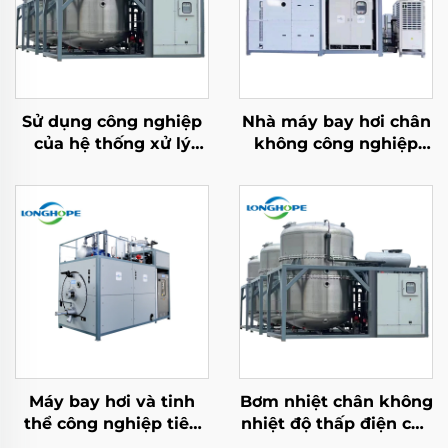
Sử dụng công nghiệp
Nhà máy bay hơi chân
của hệ thống xử lý
không công nghiệp
nước thải chưng cất
hóa học phòng thí
chân không
nghiệm Evaporator
Evaporator máy nhà
Máy thu hồi dung môi
máy sản xuất
Máy bay hơi và tinh
Bơm nhiệt chân không
thể công nghiệp tiêu
nhiệt độ thấp điện cho
thụ thấp bán chạy cho
xử lý và tinh chế nước