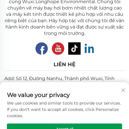
cùng Wuxi Longhope Environmental. Chúng tôi
chuyên về máy bay hơi bơm nhiệt chất lượng cao
và máy kết tinh được thiết kế phù hợp với nhu cầu
riêng biệt của bạn. Hãy hợp tác với chúng tôi để vận
hành kinh doanh bền vững và đạt được sự xuất sắc
trong môi trường.
LIÊN HỆ
Add: Số 12, Đường Nanhu, Thành phố Wuxi, Tỉnh
Giang Tô
We value your privacy
Email:
[email protected]
We use cookies and similar tools to provide our services.
Điện thoại:
+86-18018310578
If you don't want to accept all cookies, click Personalize
cookies.
Bản quyền © 2025 Wuxi Longhope Environmental co.ltd.
Accept all